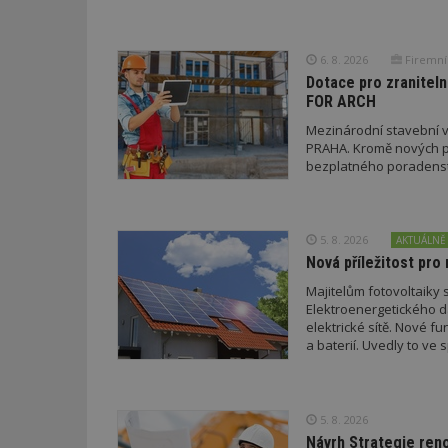
id
6. 8. 2026
Firemní
Dotace pro zraniteln
_hjFirstSeen
FOR ARCH
Mezinárodní stavební v
PRAHA. Kromě nových pr
_hjAbsoluteSessi
bezplatného poradenství
counter
5. 8. 2026
AKTUÁLNĚ
Nová příležitost pro 
Majitelům fotovoltaiky s
__gfp_64b
Elektroenergetického da
elektrické sítě. Nové f
a baterií. Uvedly to v
a EDC.
Název
Provider
Pr
Název
Název
/
D
Název
_hjSessionUser_1
5. 8. 2026
Doména
test
.m
Návrh Strategie ren
tu