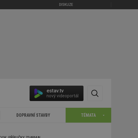
DISKUZE
estav.tv
nový videoportál
DOPRAVNÍ STAVBY
TÉMATA
BOOK: PŘÍRUČKY ZDARMA!