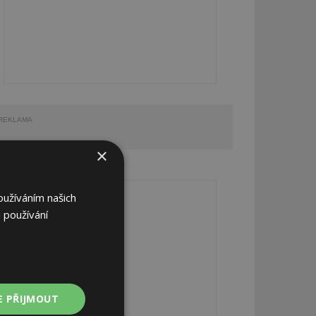
REKLAMA
×
REKLAMA
oužíváním našich
 používání
E PŘIJMOUT