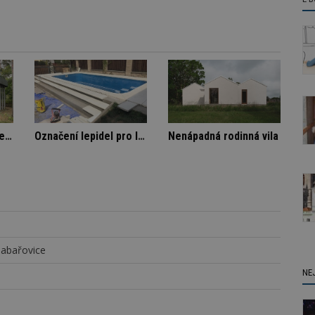
omě
Architektura klidu mezi borovicemi
Označení lepidel pro lepení dlažby
N
habařovice
NE