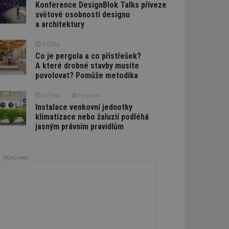
Konference DesignBlok Talks přiveze
světové osobnosti designu
a architektury
VČERA
Co je pergola a co přístřešek?
A které drobné stavby musíte
povolovat? Pomůže metodika
VČERA
Firemní
Instalace venkovní jednotky
klimatizace nebo žaluzií podléhá
jasným právním pravidlům
REKLAMA