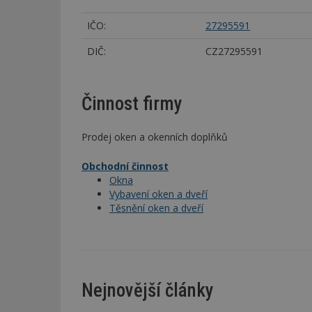
IČO:
27295591
DIČ:
CZ27295591
Činnost firmy
Prodej oken a okenních doplňků
Obchodní činnost
Okna
Vybavení oken a dveří
Těsnění oken a dveří
Nejnovější články