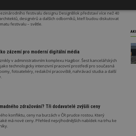
 DesignBlok Talks letos poprvé potrvá dva dny – 6. a 7. října 2026
Výkonové
Soubory cílení
Funkční
ezinárodního festivalu designu DesignBlok představí více než 40
y
soubory
soubory
architektů, designérů a dalších odborníků, kteří budou diskutovat
matu festivalu – světle.
AK
ko zázemí pro moderní digitální média
oubory
Výkonové soubory
Soubory cílení
Funkční soubory
Ne
znikly v administrativním komplexu Hagibor. Šest kancelářských
jako technologicky intenzivní pracovní prostředí pro současná
ry cookie umožňují základní funkce webových stránek, jako je přihlášení uživatele
my, fotoateliéry, redakční pracoviště, nahrávací studia a další
e bez nezbytně nutných souborů cookie správně používat.
.
Provider
/
Vyprší
Popis
Doména
geviewSample
2
Tento soubor cookie je nastaven tak, 
Hotjar Ltd
minuty
Hotjar o tom, zda je tento návštěvník 
www.estav.cz
madného zdražování? Tři dodavatelé zvýšili ceny
vzorkování dat definovaného limitem z
vašeho webu.
ého konfliktu, ceny na burzách v ČR prudce rostou. Který
847-1
.estav.cz
53
Tento soubor cookie je přidružen k w
jaké má nové ceny. Přehled nejvýhodnějších nabídek na trhu ke
sekund
Správce značek Google k načtení dalšíc
níky.
stránku. Pokud je použit, lze jej považ
nutný, protože bez něj jiné skripty ne
správně. Konec názvu je jedinečné číslo