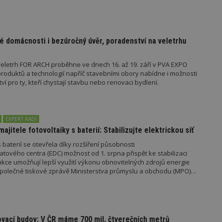
identifikátorem přidruženého účtu Goog
www.estav.cz
1 rok
Tento soubor cookie se používá k vytvá
uživatele
é domácnosti i bezúročný úvěr, poradenství na veletrhu
29
Soubor cookie je nastaven tak, aby Hot
Hotjar Ltd
minut
začátek cesty uživatele pro celkový poče
.estav.cz
54
Neobsahuje žádné identifikovatelné in
sekund
eletrh FOR ARCH proběhne ve dnech 16. až 19. září v PVA EXPO
oduktů a technologií napříč stavebními obory nabídne i možnosti
onInProgress
29
Soubor cookie je nastaven tak, aby Hot
Hotjar Ltd
 pro ty, kteří chystají stavbu nebo renovaci bydlení.
minut
začátek cesty uživatele pro celkový poče
.estav.cz
54
Neobsahuje žádné identifikovatelné in
sekund
www.estav.cz
29
Tento soubor cookie se používá k vytvá
EXPERT RADÍ
minut
uživatele
53
majitele fotovoltaiky s baterií: Stabilizujte elektrickou síť
sekund
 baterií se otevřela díky rozšíření působnosti
1 rok
Jedná se o soubor cookie, který slouží k
Google LLC
tového centra (EDC) možnost od 1. srpna přispět ke stabilizaci
dalších souborů cookie návštěvníkem 
.estav.cz
unkce umožňují lepší využití výkonu obnovitelných zdrojů energie
e společné tiskové zprávě Ministerstva průmyslu a obchodu (MPO)
ovider
/
Provider
/
Doména
Vyprší
Vyprší
Popis
oména
Vyprší
Provider
Popis
/
Vyprší
Popis
70189
.estav.cz
1 rok
Doména
6r.eu
59 minut
Pokud víte něco o tomto souboru cookie a jeho použití,
ovací budov: V ČR máme 700 mil. čtverečních metrů
.ih.adscale.de
11 měsíců 4 týdny