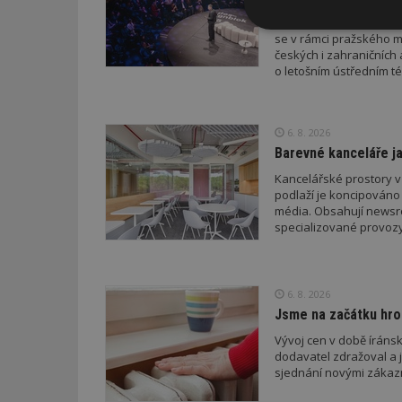
Druhý ročník konference
Nezbytně
se v rámci pražského m
nutné soubor
českých i zahraničních 
o letošním ústředním té
6. 8. 2026
Barevné kanceláře ja
Nezbytně nutné s
Kancelářské prostory v
podlaží je koncipováno 
Nezbytně nutné soubo
média. Obsahují newsroo
Webové stránky nelz
specializované provozy
Název
_hjIncludedInPa
6. 8. 2026
Jsme na začátku hro
Vývoj cen v době íránsk
_dc_gtm_UA-53599
dodavatel zdražoval a 
sjednání novými zákaz