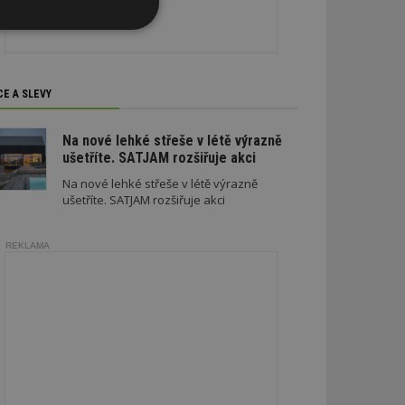
Nezařazené
soubory
CE A SLEVY
Na nové lehké střeše v létě výrazně
ušetříte. SATJAM rozšiřuje akci
zařazené soubory
Na nové lehké střeše v létě výrazně
ušetříte. SATJAM rozšiřuje akci
 a správa účtu.
REKLAMA
aby informoval
zahrnut do
obrazení stránky
ebům používajícím
h skriptů a kódu na
ovat za nezbytně
musí fungovat
, které je také