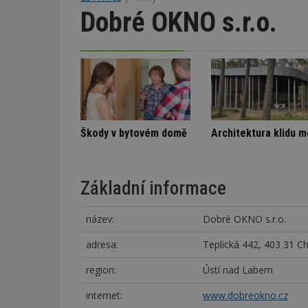
Dobré OKNO s.r.o.
Stará textilka na Slovensku září novotou
Spory SVJ a nájemníka
Škody v bytovém d
Základní informace
název:
Dobré OKNO s.r.o.
adresa:
Teplická 442, 403 31 C
region:
Ústí nad Labem
internet:
www.dobreokno.cz