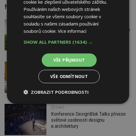
cookie ke zlepšení uživatelského zážitku.
Nejnovější články
Používáním našich webových stránek
souhlasíte se všemi soubory cookie v
souladu s našimi zásadami používání
DNES
Firemní
Instalace venkovní jednotky klimatizace
souborů cookie.
Více informací
nebo žaluzií podléhá jasným právním
pravidlům
SHOW ALL PARTNERS
(1634) →
VŠE PŘIJMOUT
DNES
ESTAV DOPORUČUJE
AKTUÁLNĚ
Co je pergola a co přístřešek? A které
VŠE ODMÍTNOUT
drobné stavby musíte povolovat?
Pomůže metodika
ZOBRAZIT PODROBNOSTI
Nezbytně
Výkonové
Soubory
DNES
nutné
soubory
cílení
Konference DesignBlok Talks přiveze
soubory
světové osobnosti designu
a architektury