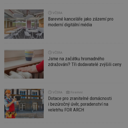
Funkční soubory
Nezařazené
soubory
VČERA
Barevné kanceláře jako zázemí pro
moderní digitální média
Nezbytně nutné soubory
VČERA
Výkonové soubory
Soubory cílení
Jsme na začátku hromadného
Funkční soubory
Nezařazené soubory
zdražování? Tři dodavatelé zvýšili ceny
Nezbytně nutné soubory cookie umožňují základní
funkce webových stránek, jako je přihlášení
uživatele a správa účtu. Webové stránky nelze bez
nezbytně nutných souborů cookie správně
používat.
VČERA
Firemní
Dotace pro zranitelné domácnosti
Provider
/
Název
Vyprší
P
i bezúročný úvěr, poradenství na
Doména
veletrhu FOR ARCH
_hjIncludedInPageviewSample
2
T
Hotjar Ltd
minuty
co
www.estav.cz
na
ab