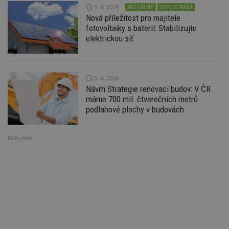
Ho
5. 8. 2026
AKTUÁLNĚ
EXPERT RADÍ
zd
ná
Nová příležitost pro majitele
z
fotovoltaiky s baterií: Stabilizujte
vz
elektrickou síť
d
l
z
st
w
5. 8. 2026
_dc_gtm_UA-53599847-1
.estav.cz
53
T
Návrh Strategie renovací budov: V ČR
sekund
co
př
máme 700 mil. čtverečních metrů
w
podlahové plochy v budovách
po
S
Go
da
kó
REKLAMA
Po
lz
z
nu
be
sk
f
s
ná
je
kt
id