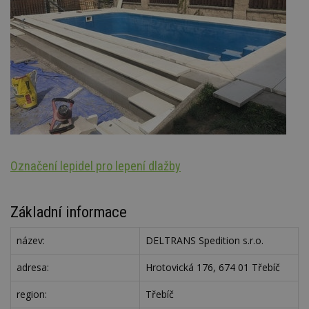
Označení lepidel pro lepení dlažby
Š
Základní informace
název:
DELTRANS Spedition s.r.o.
adresa:
Hrotovická 176, 674 01 Třebíč
region:
Třebíč