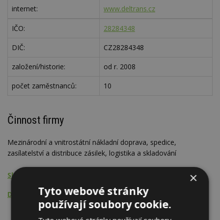
internet:
www.deltrans.cz
IČO:
28284348
DIČ:
CZ28284348
založení/historie:
od r. 2008
počet zaměstnanců:
10
Činnost firmy
Mezinárodní a vnitrostátní nákladní doprava, spedice,
zasílatelství a distribuce zásilek, logistika a skladování
×
Skladování, logistika
Tyto webové stránky
Doprava
používají soubory cookie.