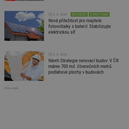
ab
Ho
zd
ná
5. 8. 2026
AKTUÁLNĚ
EXPERT RADÍ
z
Nová příležitost pro majitele
vz
fotovoltaiky s baterií: Stabilizujte
d
l
elektrickou síť
z
st
w
_dc_gtm_UA-53599847-1
.estav.cz
53
T
5. 8. 2026
sekund
co
př
Návrh Strategie renovací budov: V ČR
w
máme 700 mil. čtverečních metrů
po
S
podlahové plochy v budovách
Go
da
kó
Po
REKLAMA
lz
z
nu
be
sk
f
s
ná
je
kt