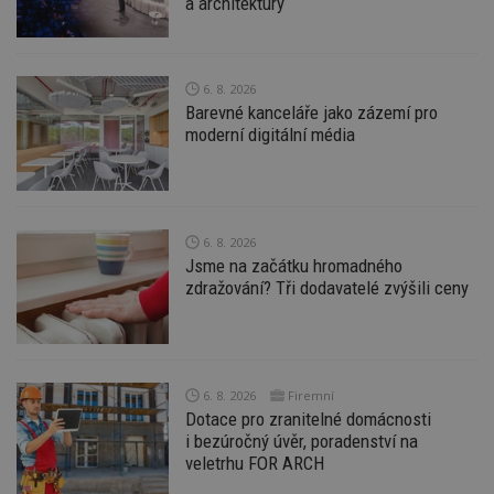
a architektury
Funkční soubory
Nezařazené
soubory
6. 8. 2026
Barevné kanceláře jako zázemí pro
moderní digitální média
Nezbytně nutné soubory
Výkonové soubory
Soubory cílení
6. 8. 2026
Funkční soubory
Nezařazené soubory
Jsme na začátku hromadného
zdražování? Tři dodavatelé zvýšili ceny
Nezbytně nutné soubory cookie umožňují základní
funkce webových stránek, jako je přihlášení
uživatele a správa účtu. Webové stránky nelze bez
nezbytně nutných souborů cookie správně
používat.
6. 8. 2026
Firemní
Provider
/
Název
Vyprší
P
Dotace pro zranitelné domácnosti
Doména
i bezúročný úvěr, poradenství na
_hjIncludedInPageviewSample
2
T
Hotjar Ltd
veletrhu FOR ARCH
minuty
co
www.estav.cz
na