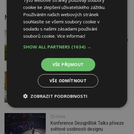
Tyto webové stránky používají soubory
cookie ke zlepšení uživatelského zážitku.
Používáním našich webových stránek
Nejnovější články
souhlasíte se všemi soubory cookie v
souladu s našimi zásadami používání
VČERA
Firemní
souborů cookie.
Více informací
Instalace venkovní jednotky klimatizace
nebo žaluzií podléhá jasným právním
SHOW ALL PARTNERS
(1634) →
pravidlům
VŠE PŘIJMOUT
VČERA
ESTAV DOPORUČUJE
AKTUÁLNĚ
VŠE ODMÍTNOUT
Co je pergola a co přístřešek? A které
drobné stavby musíte povolovat?
Pomůže metodika
ZOBRAZIT PODROBNOSTI
Nezbytně
Výkonové
Soubory
nutné
soubory
cílení
VČERA
soubory
Konference DesignBlok Talks přiveze
světové osobnosti designu