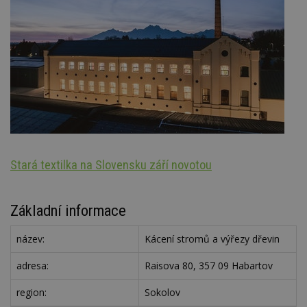
Stará textilka na Slovensku září novotou
Oz
Základní informace
název:
Kácení stromů a výřezy dřevin
adresa:
Raisova 80, 357 09 Habartov
region:
Sokolov