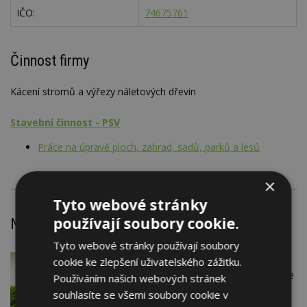
IČO:
74675761
Činnost firmy
Kácení stromů a výřezy náletových dřevin
Stavební činnost - PSV
Práce na úpravě ploch, zahrad, sadů, parků a lesů
×
Tyto webové stránky
používají soubory cookie.
Nejnovější články
Tyto webové stránky používají soubory
cookie ke zlepšení uživatelského zážitku.
DNES
Firemní
Instalace venkovní jednotky klimatizace
Používáním našich webových stránek
nebo žaluzií podléhá jasným právním
souhlasíte se všemi soubory cookie v
pravidlům