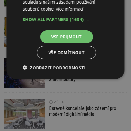
souladu s našimi zásadami používání
souborů cookie.
Více informací
SHOW ALL PARTNERS
(1634) →
DNES
ESTAV DOPORUČUJE
AKTUÁLNĚ
Co je pergola a co přístřešek? A které
drobné stavby musíte povolovat?
VŠE PŘIJMOUT
Pomůže metodika
VŠE ODMÍTNOUT
DNES
ZOBRAZIT PODROBNOSTI
Konference DesignBlok Talks přiveze
světové osobnosti designu
a architektury
Nezbytně
Výkonové
Soubory
nutné
soubory
cílení
soubory
VČERA
Barevné kanceláře jako zázemí pro
Funkční soubory
Nezařazené
moderní digitální média
soubory