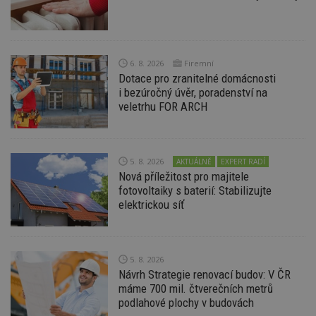
Provider
/
Název
Vyprší
P
Doména
_hjIncludedInPageviewSample
2
T
Hotjar Ltd
minuty
co
www.estav.cz
na
6. 8. 2026
Firemní
ab
Dotace pro zranitelné domácnosti
Ho
zd
i bezúročný úvěr, poradenství na
ná
veletrhu FOR ARCH
z
vz
d
l
z
st
5. 8. 2026
AKTUÁLNĚ
EXPERT RADÍ
w
Nová příležitost pro majitele
_dc_gtm_UA-53599847-1
.estav.cz
53
T
fotovoltaiky s baterií: Stabilizujte
sekund
co
elektrickou síť
př
w
po
S
Go
da
5. 8. 2026
kó
Návrh Strategie renovací budov: V ČR
Po
lz
máme 700 mil. čtverečních metrů
z
podlahové plochy v budovách
nu
be