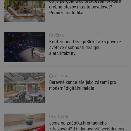
Co je pergola a co přístřešek? A které
Nezbytně
Výkonové
Soubory
nutné
soubory
cílení
drobné stavby musíte povolovat?
soubory
Pomůže metodika
Funkční soubory
Nezařazené
VČERA
soubory
Konference DesignBlok Talks přiveze
světové osobnosti designu
a architektury
6. 8. 2026
Nezbytně nutné soubory
Barevné kanceláře jako zázemí pro
Výkonové soubory
Soubory cílení
moderní digitální média
Funkční soubory
Nezařazené soubory
Nezbytně nutné soubory cookie umožňují základní
funkce webových stránek, jako je přihlášení
uživatele a správa účtu. Webové stránky nelze bez
6. 8. 2026
nezbytně nutných souborů cookie správně
Jsme na začátku hromadného
používat.
zdražování? Tři dodavatelé zvýšili ceny