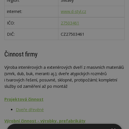
region:
Svitavy
internet:
www.d-styl.cz
IČO:
27503461
DIČ:
CZ27503461
Činnost firmy
Výroba interiérových a exteriérových dveří z masivních materiálů
(smrk, dub, buk, meranti aj.); dveře atypických rozměrů
i tvarových řešení, posuvné, sklopné, protipožární; kompletní
služby od zaměření až po montáž
Projektová činnost
Dveře dřevěné
Výrobní činnost - výrobky, prefabrikáty