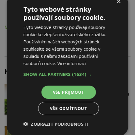
×
Dveře dřevěné
Tyto webové stránky
Dveře speciální
Dveře shrnovací a posuvné
používají soubory cookie.
Tyto webové stránky používají soubory
Montážní činnost
cookie ke zlepšení uživatelského zážitku.
Dveře dřevěné
Používáním našich webových stránek
souhlasíte se všemi soubory cookie v
souladu s našimi zásadami používání
souborů cookie.
Více informací
Nejnovější články
SHOW ALL PARTNERS
(1634) →
VČERA
Firemní
VŠE PŘIJMOUT
Instalace venkovní jednotky klimatizace
nebo žaluzií podléhá jasným právním
pravidlům
VŠE ODMÍTNOUT
ZOBRAZIT PODROBNOSTI
VČERA
ESTAV DOPORUČUJE
AKTUÁLNĚ