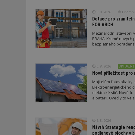
id
6. 8. 2026
Firemní
Dotace pro zraniteln
_hjFirstSeen
FOR ARCH
Mezinárodní stavební v
PRAHA. Kromě nových pr
bezplatného poradenství
_hjAbsoluteSessi
counter
5. 8. 2026
AKTUÁLNĚ
Nová příležitost pro 
Majitelům fotovoltaiky s
Elektroenergetického da
__gfp_64b
elektrické sítě. Nové f
a baterií. Uvedly to v
a EDC.
Název
Provider
Pr
Název
Název
/
D
5. 8. 2026
Název
_hjSessionUser_1
Doména
Návrh Strategie ren
test
.m
tu
podlahové plochy v 
_gid
CMID
Google