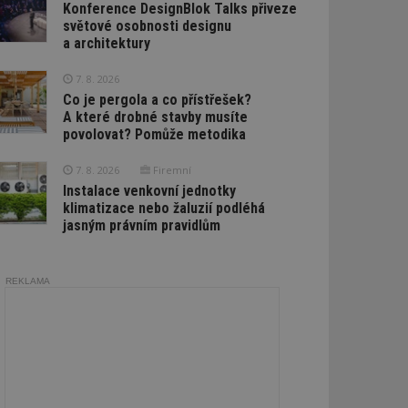
Konference DesignBlok Talks přiveze
světové osobnosti designu
a architektury
7. 8. 2026
Co je pergola a co přístřešek?
A které drobné stavby musíte
povolovat? Pomůže metodika
7. 8. 2026
Firemní
Instalace venkovní jednotky
klimatizace nebo žaluzií podléhá
jasným právním pravidlům
REKLAMA