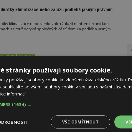
ednotky klimatizace nebo žaluzií podléhá jasným právním
otky klimatizace nebo venkovních žaluzií není jen technickou
mech se totiž dotýká společných částí domu a podléhá jasným
PORUČUJE
AKTUÁLNĚ
řístřešek? A které drobné stavby musíte povolovat?
é stránky používají soubory cookie.
měn stavební legislativy narůstá také počet metodických
ky používají soubory cookie ke zlepšení uživatelského zážitku. P
vebního úřadu Ministerstva pro místní rozvoj (MMR). Od července
 souhlasíte se všemi soubory cookie v souladu s našimi zásadami
ad platí metodické doporučení pro objasnění rozdílu mezi pergolou
u roku pak vyšla metodická doporučení týkající se dalších
íce informací
 metodika k údržbě a výměně výtahů podle aktuální novely
 stavebníka se tak datum 1. července stalo poměrně zásadním,
TNERS
(1634) →
o tomto datu znamená, že záměr bude posuzován již v režimu
el stavebního zákona.
ok Talks přiveze světové osobnosti designu
ODROBNOSTI
VŠE ODMÍTNOUT
VŠ