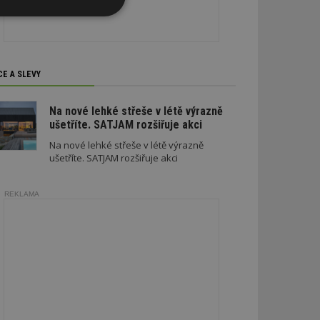
Nezařazené
soubory
CE A SLEVY
Na nové lehké střeše v létě výrazně
ušetříte. SATJAM rozšiřuje akci
zařazené soubory
Na nové lehké střeše v létě výrazně
ušetříte. SATJAM rozšiřuje akci
 a správa účtu.
REKLAMA
aby informoval
zahrnut do
obrazení stránky
ebům používajícím
h skriptů a kódu na
ovat za nezbytně
musí fungovat
, které je také