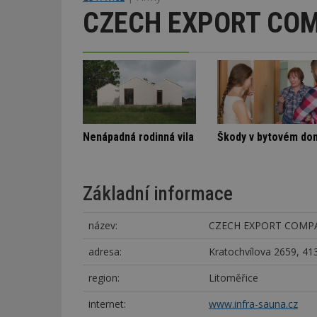
CZECH EXPORT COMP
Označení lepidel pro lepení dlažby
Spory SVJ a nájemníka
Nenápadná rodinná vila
Základní informace
název:
CZECH EXPORT COMPAN
adresa:
Kratochvílova 2659, 4
region:
Litoměřice
internet:
www.infra-sauna.cz