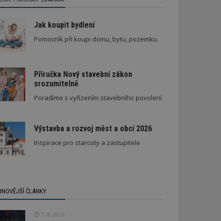
Jak koupit bydlení
Pomocník při koupi domu, bytu, pozemku.
Příručka Nový stavební zákon
srozumitelně
Stará textilka na Slovensku září novotou
Poradíme s vyřízením stavebního povolení
Výstavba a rozvoj měst a obcí 2026
Inspirace pro starosty a zastupitele
JNOVĚJŠÍ ČLÁNKY
7. 8. 2026