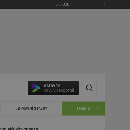
DISKUZE
estav.tv
nový videoportál
DOPRAVNÍ STAVBY
TÉMATA
BOOK: PŘÍRUČKY ZDARMA!