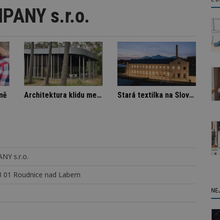
ANY s.r.o.
Škody v bytovém domě
Architektura klidu mezi borovicemi
Y s.r.o.
13 01 Roudnice nad Labem
NE