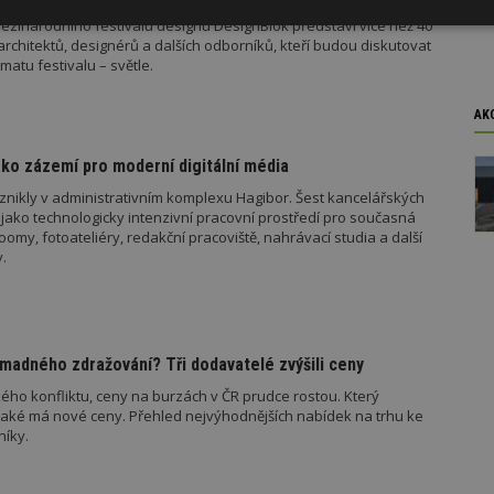
 DesignBlok Talks letos poprvé potrvá dva dny – 6. a 7. října 2026
ezinárodního festivalu designu DesignBlok představí více než 40
Výkonové
Soubory cílení
Funkční
architektů, designérů a dalších odborníků, kteří budou diskutovat
y
soubory
soubory
matu festivalu – světle.
AK
ko zázemí pro moderní digitální média
znikly v administrativním komplexu Hagibor. Šest kancelářských
oubory
Výkonové soubory
Soubory cílení
Funkční soubory
Ne
jako technologicky intenzivní pracovní prostředí pro současná
my, fotoateliéry, redakční pracoviště, nahrávací studia a další
ry cookie umožňují základní funkce webových stránek, jako je přihlášení uživatele
.
e bez nezbytně nutných souborů cookie správně používat.
Provider
/
Vyprší
Popis
Doména
geviewSample
2
Tento soubor cookie je nastaven tak, 
Hotjar Ltd
minuty
Hotjar o tom, zda je tento návštěvník 
www.estav.cz
madného zdražování? Tři dodavatelé zvýšili ceny
vzorkování dat definovaného limitem z
vašeho webu.
ého konfliktu, ceny na burzách v ČR prudce rostou. Který
jaké má nové ceny. Přehled nejvýhodnějších nabídek na trhu ke
847-1
.estav.cz
53
Tento soubor cookie je přidružen k w
níky.
sekund
Správce značek Google k načtení dalšíc
stránku. Pokud je použit, lze jej považ
nutný, protože bez něj jiné skripty ne
správně. Konec názvu je jedinečné číslo