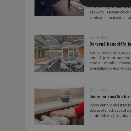
Druhý ročník konference
se v rámci pražského m
Nezbytně
českých i zahraničních 
nutné soubor
o letošním ústředním té
6. 8. 2026
Barevné kanceláře ja
Kancelářské prostory v
Nezbytně nutné s
podlaží je koncipováno 
média. Obsahují newsroo
Nezbytně nutné soubo
specializované provozy
Webové stránky nelz
Název
6. 8. 2026
_hjIncludedInPa
Jsme na začátku hro
Vývoj cen v době íránsk
dodavatel zdražoval a 
_dc_gtm_UA-53599
sjednání novými zákaz