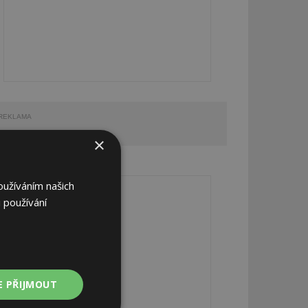
REKLAMA
×
REKLAMA
oužíváním našich
 používání
E PŘIJMOUT