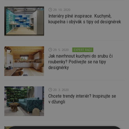
29. 10. 2020
Interiéry plné inspirace. Kuchyně,
koupelna i obývák s tipy od designérek
29. 5. 2020
EXPERT RADÍ
Jak navrhnout kuchyni do srubu či
roubenky? Podívejte se na tipy
designérky
20. 3. 2020
Chcete trendy interiér? Inspirujte se
v džungli