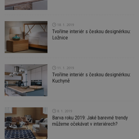
Provider
/
Název
Vyprší
P
Doména
_hjIncludedInPageviewSample
2
T
Hotjar Ltd
minuty
co
www.estav.cz
18. 1. 2019
na
Tvoříme interiér s českou designérkou:
ab
Ho
Ložnice
zd
ná
z
vz
d
l
z
11. 1. 2019
st
Tvoříme interiér s českou designérkou:
w
Kuchyně
_dc_gtm_UA-53599847-1
.estav.cz
53
T
sekund
co
př
w
po
S
Go
8. 1. 2019
da
Barva roku 2019: Jaké barevné trendy
kó
můžeme očekávat v interiérech?
Po
lz
z
nu