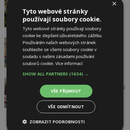
20. 12. 2019
×
Designové Vánoce: Jak se navrhují
Tyto webové stránky
vánoční ozdoby
používají soubory cookie.
Tyto webové stránky používají soubory
cookie ke zlepšení uživatelského zážitku.
12. 12. 2019
Používáním našich webových stránek
Odvažte se! Barevnost interiéru může
souhlasíte se všemi soubory cookie v
porušovat pravidla, tvrdí designérka
souladu s našimi zásadami používání
souborů cookie.
Více informací
SHOW ALL PARTNERS
(1634) →
23. 4. 2019
VIDEO: Zařiďte si byt v designu digitální
VŠE PŘIJMOUT
romantiky
VŠE ODMÍTNOUT
ZOBRAZIT PODROBNOSTI
26. 2. 2019
Vzorový byt ve stylu digitální romantiky