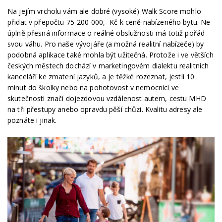
Na jejím vrcholu vám ale dobré (vysoké) Walk Score mohlo
přidat v přepočtu 75-200 000,- Kč k ceně nabízeného bytu. Ne
úplně přesná informace o reálné obslužnosti má totiž pořád
svou váhu. Pro naše vývojáře (a možná realitní nabízeče) by
podobná aplikace také mohla být užitečná. Protože i ve větších
českých městech dochází v marketingovém dialektu realitních
kanceláří ke zmatení jazyků, a je těžké rozeznat, jestli 10
minut do školky nebo na pohotovost v nemocnici ve
skutečnosti značí dojezdovou vzdálenost autem, cestu MHD
na tři přestupy anebo opravdu pěší chůzi. Kvalitu adresy ale
poznáte i jinak.