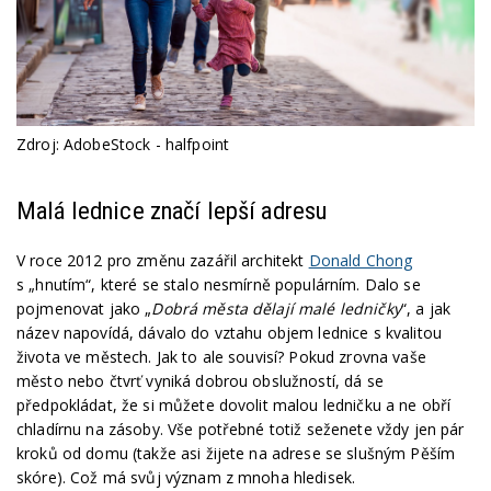
Zdroj: AdobeStock - halfpoint
Malá lednice značí lepší adresu
V roce 2012 pro změnu zazářil architekt
Donald Chong
s „hnutím“, které se stalo nesmírně populárním. Dalo se
pojmenovat jako „
Dobrá města dělají malé ledničky
“, a jak
název napovídá, dávalo do vztahu objem lednice s kvalitou
života ve městech. Jak to ale souvisí? Pokud zrovna vaše
město nebo čtvrť vyniká dobrou obslužností, dá se
předpokládat, že si můžete dovolit malou ledničku a ne obří
chladírnu na zásoby. Vše potřebné totiž seženete vždy jen pár
kroků od domu (takže asi žijete na adrese se slušným Pěším
skóre). Což má svůj význam z mnoha hledisek.