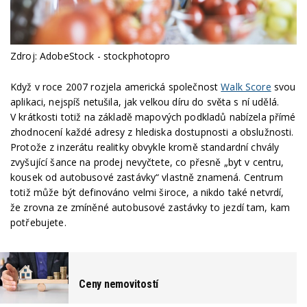
Zdroj: AdobeStock - stockphotopro
Když v roce 2007 rozjela americká společnost
Walk Score
svou
aplikaci, nejspíš netušila, jak velkou díru do světa s ní udělá.
V krátkosti totiž na základě mapových podkladů nabízela přímé
zhodnocení každé adresy z hlediska dostupnosti a obslužnosti.
Protože z inzerátu realitky obvykle kromě standardní chvály
zvyšující šance na prodej nevyčtete, co přesně „byt v centru,
kousek od autobusové zastávky“ vlastně znamená. Centrum
totiž může být definováno velmi široce, a nikdo také netvrdí,
že zrovna ze zmíněné autobusové zastávky to jezdí tam, kam
potřebujete.
Ceny nemovitostí