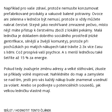
Například pro vaše zdraví, protože nemusíte konzumovat
prefabrikované produkty a vakuově balené potraviny. Ovoce
ani zelenina v ledničce být nemusí, protože si vždy můžete
nabrat čerstvé. Stejně jako neohřívané zmrazené pečivo, místo
nějž máte přístup k čerstvému zboží z lokální pekárny. Malá
lednička je dokladem dobrého sociálního prostředí (nízké
gentrifikace, silnější a živější komunity), protože při
pochůzkách po malých nákupech také trávíte 2-3x více času
s lidmi. Což prospívá vaší psychice. A s menší ledničkou také
šetříte až 15 % za energie.
Pokud tedy zvažujete změnu adresy a velké stěhování, zkuste
se příklady volně inspirovat. Nahlédněte do map a zamyslete
se nad tím, jestli pro vás každý nákup bude znamenat usednutí
za volant. Anebo se podívejte u potenciálních sousedů, jak
velkou ledničku vlastně mají.
SDÍLET / HODNOTIT TENTO ČLÁNEK