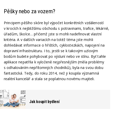
Pěšky nebo za vozem?
Principem pěšího skóre byl výpočet konkrétních vzdáleností
v krocích k nejbližšímu obchodu s potravinami, trafice, lékárně,
úřadům, školce… přičemž jste si mohli nadefinovat vlastní
kritéria. A v dalších variacích na totéž téma jste mohli
dohledávat informace o hřištích, cyklostezkách, napojení na
dopravní infrastrukturu. I to, jestli se k takovým uzlovým
bodům budete pohybovat po výsluní nebo ve stínu. Byť tahle
aplikace nepatřila k vyloženě nejpřesnějším (měla problémy
s odhalováním nepřítomných chodníků), byla na svou dobu
fantastická. Tedy, do roku 2014, než ji koupila významná
realitní kancelář a stala se poplatnou novému majiteli.
Jak koupit bydlení