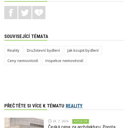
2
SOUVISEJÍCÍ TÉMATA
Reality
Družstevní bydlení
Jak koupit bydlení
Ceny nemovitostí
Inspekce nemovitostí
PŘEČTĚTE SI VÍCE K TÉMATU
REALITY
24. 7. 2026
AKTUÁLNĚ
Česká cena za architekturu: Porota