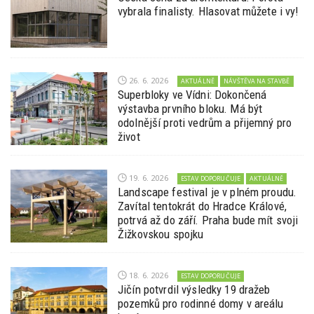
vybrala finalisty. Hlasovat můžete i vy!
26. 6. 2026
AKTUÁLNĚ
NÁVŠTĚVA NA STAVBĚ
Superbloky ve Vídni: Dokončená
výstavba prvního bloku. Má být
odolnější proti vedrům a přijemný pro
život
19. 6. 2026
ESTAV DOPORUČUJE
AKTUÁLNĚ
Landscape festival je v plném proudu.
Zavítal tentokrát do Hradce Králové,
potrvá až do září. Praha bude mít svoji
Žižkovskou spojku
18. 6. 2026
ESTAV DOPORUČUJE
Jičín potvrdil výsledky 19 dražeb
pozemků pro rodinné domy v areálu