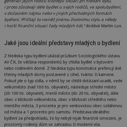
generaci jejich rodičů složitější situaci při hledání bytů,
i proto zůstávají déle bydlet u svých rodičů, ve spolubydlení,
v dočasném nájmu nebo v jiných přechodných formách
bydlení. Přičítají to rovněž jinému životnímu stylu a někdy
i horší finanční situaci řady mladých lidí,“
dodává Martin Lux.
Jaké jsou ideální představy mladých o bydlení
Z hlediska typu bydlení ukázal průzkum Sociologického ústavu
AV ČR, že většina respondentů by chtěla bydlet v bytovém
nebo rodinném domě. Z hlediska typu konstrukce preferují dvě
třetiny mladých domy postavené z cihel, tvárnic či kamene.
Pokud jde o typ sídla, v němž by se chtěli dotázaní usadit, vede
velkoměsto (nad 100 tis. obyvatel), následuje střední město
(20-100 tis. obyvatel), menší město (do 20 tis. obyvatel), dále
obec v blízkosti velkoměsta, obec v blízkosti středního nebo
menšího města, 3 procenta je pro venkovskou obec vzdálenou
od města a 1 procento pro samotu. Představa ideálního
bydlení za předpokladu, že by nebyli nijak finančně omezeni, je
prostorný rodinný dům se zahradou či moderní vila.