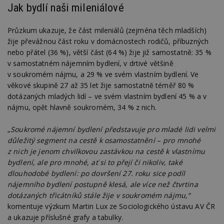
Jak bydlí naši mileniálové
Průzkum ukazuje, že část mileniálů (zejména těch mladších)
žije převážnou část roku v domácnostech rodičů, příbuzných
nebo přátel (36 %), větší část (64 %) žije již samostatně: 35 %
v samostatném nájemním bydlení, v drtivé většině
v soukromém nájmu, a 29 % ve svém vlastním bydlení. Ve
věkové skupině 27 až 35 let žije samostatně téměř 80 %
dotázaných mladých lidí – ve svém vlastním bydlení 45 % a v
nájmu, opět hlavně soukromém, 34 % z nich.
„Soukromé nájemní bydlení představuje pro mladé lidi velmi
důležitý segment na cestě k osamostatnění
–
pro mnohé
z nich je jenom chvilkovou zastávkou na cestě k vlastnímu
bydlení, ale pro mnohé, ať si to přejí či nikoliv, také
dlouhodobé bydlení: po dovršení 27. roku sice podíl
nájemního bydlení postupně klesá, ale více než čtvrtina
dotázaných třicátníků stále žije v soukromém nájmu,“
komentuje výzkum Martin Lux ze Sociologického ústavu AV ČR
a ukazuje příslušné grafy a tabulky.