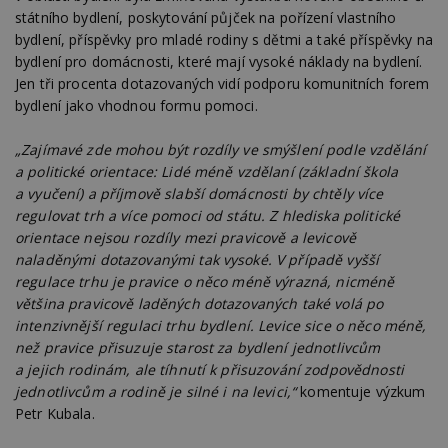
soubory
státního bydlení, poskytování půjček na pořízení vlastního
bydlení, příspěvky pro mladé rodiny s dětmi a také příspěvky na
bydlení pro domácnosti, které mají vysoké náklady na bydlení.
Jen tři procenta dotazovaných vidí podporu komunitních forem
bydlení jako vhodnou formu pomoci.
„Zajímavé zde mohou být rozdíly ve smýšlení podle vzdělání
Nezbytně nutné soubory
a politické orientace: Lidé méně vzdělaní (základní škola
Výkonové soubory
Soubory cílení
a vyučení) a příjmově slabší domácnosti by chtěly více
Funkční soubory
Nezařazené soubory
regulovat trh a více pomoci od státu. Z hlediska politické
orientace nejsou rozdíly mezi pravicově a levicově
Nezbytně nutné soubory cookie umožňují základní
naladěnými dotazovanými tak vysoké. V případě vyšší
funkce webových stránek, jako je přihlášení
uživatele a správa účtu. Webové stránky nelze bez
regulace trhu je pravice o něco méně výrazná, nicméně
nezbytně nutných souborů cookie správně
většina pravicově laděných dotazovaných také volá po
používat.
intenzivnější regulaci trhu bydlení. Levice sice o něco méně,
Provider
/
Název
Vyprší
P
než pravice přisuzuje starost za bydlení jednotlivcům
Doména
a jejich rodinám, ale tíhnutí k přisuzování zodpovědnosti
_hjIncludedInPageviewSample
2
T
Hotjar Ltd
jednotlivcům a rodině je silné i na levici,“
komentuje výzkum
minuty
co
www.estav.cz
na
Petr Kubala.
ab
Ho