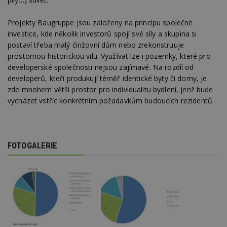
napříč
stránk
Projekty Baugruppe jsou založeny na principu společné
uuid
1 rok
Tento 
MediaMath Inc.
investice, kde několik investorů spojí své síly a skupina si
cookie
.mathtag.com
použív
postaví třeba malý činžovní dům nebo zrekonstruuje
optima
prostornou historickou vilu. Využívat lze i pozemky, které pro
releva
rekla
developerské společnosti nejsou zajímavé. Na rozdíl od
shrom
developerů, kteří produkují téměř identické byty či domy, je
údajů 
návště
zde mnohem větší prostor pro individualitu bydlení, jenž bude
více w
stránek
vycházet vstříc konkrétním požadavkům budoucích rezidentů.
výměnu
návště
obvykl
poskyt
centr
výměn
FOTOGALERIE
třetích
tuuid_lu
.bidswitch.net
1 rok
Obsah
jedine
návště
které 
Bidswi
sledov
návště
více w
umožň
Bidswi