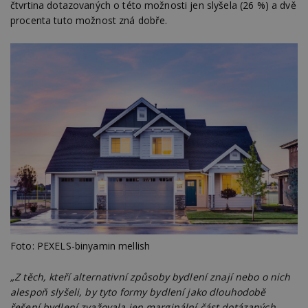
identifikátoru
verzi 
čtvrtina dotazovaných o této možnosti jen slyšela (26 %) a dvě
klienta. Je
Youtub
procenta tuto možnost zná dobře.
součástí každého
požadavku na
uid
.adform.net
2 měsíce
Tento 
stránku na webu
cookie
a slouží k
jednoz
výpočtu údajů o
přiřaz
návštěvnících,
strojo
relacích a
genero
kampaních pro
uživate
analytické
shrom
přehledy webů.
údaje o
na web
data m
odeslá
analýze
třetí s
test_cookie
14 minut
Tento 
Google LLC
54 sekund
cookie
.doubleclick.net
společ
Double
(kterou
společ
Google
zjistila
Foto: PEXELS-binyamin mellish
prohlí
návště
webu 
„Z těch, kteří alternativní způsoby bydlení znají nebo o nich
soubor
alespoň slyšeli, by tyto formy bydlení jako dlouhodobě
id
.m6r.eu
2 měsíce 4
Tento 
řešení bydlení zvažovala jen marginální část dotázaných.