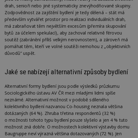
reklam
konkrétní
týdny
jedinečnou
sledov
drah, senioři nebo jiné systematicky znevýhodňované skupiny.
web, přidejte
hodnotu pro
produk
své příspěvky.
ui
.toplist.cz
Zavřením
Zodpovědnost za zajištění bydlení je tedy dělená – stát má
každou
které 
prohlížeče
navštívenou
uživate
především vytvářet prostor pro realizaci individuálních drah,
mobile
www.estav.cz
2
Slouží k
stránku a slouží k
měsíce
zapamatování
cct
.m6r.eu
2 měsíce 4
má zabraňovat těm největším excesům (přemíra skupování
počítání a
TDID
1 rok
Tento 
The Trade Desk
4 týdny
předvolby
týdny
sledování
cookie
Inc.
bytů za účelem spekulací), aby zachoval relativně férovou
mobilního
zobrazení
inform
.adsrvr.org
zobrazení
_hjSession_170189
.estav.cz
29 minut
stránek.
soutěž (zabránění příliš velkým nerovnostem), a zároveň má
tom, j
54 sekund
uživate
pomáhat těm, kteří ve volné soutěži nemohou z „objektivních
sssp_session
.estav.cz
30
Session pro
_ga
2 roky
Tento název
Google
web, a
minut
výdej
Gtest
1 týden
Gemius
souboru cookie
LLC
reklam
důvodů“ uspět.
reklamy při
.hit.gemius.pl
je spojen s
.estav.cz
koncov
přechodu ze
Google
mohl v
seznam.cz do
Universal
C
1 měsíc
Adform
návště
partnerské
Analytics - což je
.adform.net
uvede
Jaké se nabízejí alternativní způsoby bydlení
sítě.
významná
webu.
aktualizace
bm2uu
.go.eu.bbelements.com
2 měsíce 4
běžněji
VISITOR_INFO1_LIVE
5 měsíců 4
týdny
Tento 
Google LLC
Alternativní formy bydlení jsou podle výsledků průzkumu
používané
týdny
cookie
.youtube.com
analytické služby
Youtub
cct
.adscale.de
11 měsíců
Sociologického ústavu AV ČR mezi mladými lidmi spíše
Google. Tento
sledov
4 týdny
neznámé. Alternativní možnost v podobě sdíleného
soubor cookie
uživat
se používá k
předvo
ibbid
.bbelements.com
2 měsíce 4
kolektivního bydlení nazvanou Co-housing neznala většina
rozlišení
videa 
týdny
jedinečných
dotázaných (64 %). Zhruba třetina respondentů (32 %)
vložen
uživatelů
webů; 
ibbid
www.estav.cz
Zavřením
o možnosti tohoto typu bydlení pouze slyšelo a jen 4 % tuto
přiřazením
určit, 
prohlížeče
náhodně
možnost zná dobře. O možnostech kolektivní výstavby domu
návště
vygenerovaného
použív
c
.bidswitch.net
1 rok
Baugruppe neví výrazná většina dotazovaných (72 %). Jen
čísla jako
nebo s