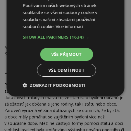
Používáním našich webových stránek
souhlasíte se všemi soubory cookie v
souladu s našimi zásadami používání
souborů cookie.
Více informací
SHOW ALL PARTNERS
(1634) →
Ideální bydlení z hlediska ekologických standardů Zdroj:
Sociologický ústav AV ČR
VŠE PŘIJMOUT
VŠE ODMÍTNOUT
Jaká by měla být role státu v oblasti bydlení
Podle poloviny dotázaných mileniálů je bydlení soukromou
ZOBRAZIT PODROBNOSTI
záležitostí občana a jeho rodiny. Přes čtyřicet procent
Nezbytně
Výkonové
Soubory
dotázaných mladých má za to, že starost o bydlení občanů je
nutné
soubory
cílení
záležitostí jak občana a jeho rodiny, tak i státu nebo obce.
soubory
Zároveň výrazná většina dotázaných se domnívá, že by stát
a obce měly pomáhat se zajištěním bydlení více než
v současné době. Mezi nejčastější formy pomoci státu a obcí
Funkční soubory
Nezařazené
v oblasti bydlení byla zmiňována výstavba nového obecního či