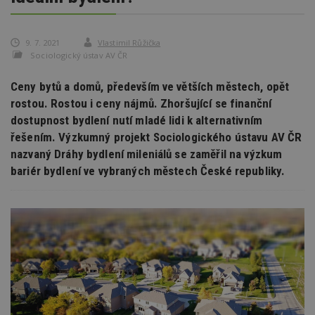
9. 7. 2021
Vlastimil Růžička
Sociologický ústav AV ČR
Ceny bytů a domů, především ve větších městech, opět
rostou. Rostou i ceny nájmů. Zhoršující se finanční
dostupnost bydlení nutí mladé lidi k alternativním
řešením. Výzkumný projekt Sociologického ústavu AV ČR
nazvaný Dráhy bydlení mileniálů se zaměřil na výzkum
bariér bydlení ve vybraných městech České republiky.