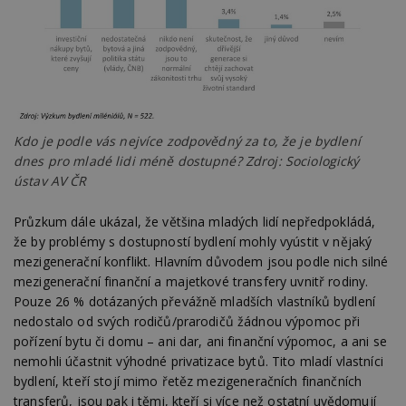
Kdo je podle vás nejvíce zodpovědný za to, že je bydlení
dnes pro mladé lidi méně dostupné? Zdroj: Sociologický
ústav AV ČR
Průzkum dále ukázal, že většina mladých lidí nepředpokládá,
že by problémy s dostupností bydlení mohly vyústit v nějaký
mezigenerační konflikt. Hlavním důvodem jsou podle nich silné
mezigenerační finanční a majetkové transfery uvnitř rodiny.
Pouze 26 % dotázaných převážně mladších vlastníků bydlení
nedostalo od svých rodičů/prarodičů žádnou výpomoc při
pořízení bytu či domu – ani dar, ani finanční výpomoc, a ani se
nemohli účastnit výhodné privatizace bytů. Tito mladí vlastníci
bydlení, kteří stojí mimo řetěz mezigeneračních finančních
transferů, jsou pak i těmi, kteří si více než ostatní uvědomují