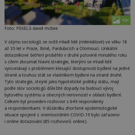
12×
Foto: PEXELS-david mcbee
V zájmu sociologů se ocitli mladí lidé (mileniálové) ve věku 18
až 35 let v Praze, Brně, Pardubicích a Olomouci. Unikátní
dotazníkové šetření proběhlo v druhé polovině minulého roku
s cílem zkoumat hlavní strategie, kterými se mladí lidé
vyrovnávají s problémem klesající dostupnosti bydlení na jedné
straně a touhou stát se vlastníkem bydlení na straně druhé.
Tyto strategie, stejně jako hypotetické politiky státu, mají
podle slov sociologů důležité dopady na budoucí vývoj
bytového systému a obecných nerovností v oblasti bydlení.
Celkem byl proveden rozhovor s 649 respondenty
a respondentkami. V důsledku zhoršené epidemiologické
situace spojené s onemocněním COVID-19 bylo zařazeno
i online dotazování (85 rozhovorů online).