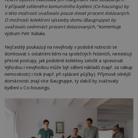
týdny
cookie
V případě sdíleného komunitního bydlení (Co-housingu) by
používá
analýz
o této možnosti uvažovalo pouze deset procent dotázaných.
optima
O možnosti kolektivní výstavby domu (Baugruppe) by
reklam
kampan
uvažovalo sedmnáct procent dotazovaných,“
komentuje
Double
Google
výzkum Petr Kubala.
Suite
tuuid
.bidswitch.net
1 rok
Tento 
Nejčastěji poukazují na nevýhody v podobě nutnosti se
cookie
domlouvat s ostatními lidmi na společných řešeních, neexistují
hlavně
bidswit
přesné postupy, jak podobné kolektivy založit a spravovat.
aby by
Výhodou i nevýhodou může být sdílení nákladů (např. za nákup
reklam
pro ná
nemovitosti) i rizik (např. při splácení půjčky). Příjmově silnější
webu
relevan
domácnosti znají více Baugruppe, ty slabší by zvažovaly
bydlení v Co-housingu.
sid
.seznam.cz
4 týdny 2
Toto j
dny
běžný 
soubor
ale po
naleze
soubor
relace
pravd
použit 
správu
relace.