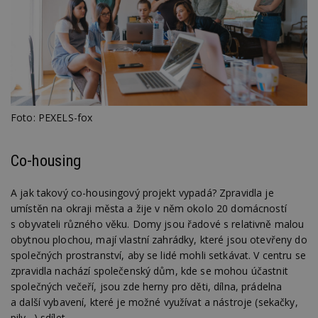
tuuid
.creative-
1 rok 3
Tento 
serving.com
týdny
cookie
hlavně
bidswit
aby by
reklam
pro ná
webu
relevan
tuuid_lu
.creative-
1 rok 3
Obsah
Foto: PEXELS-fox
serving.com
týdny
jedine
návště
které 
Bidswi
Co-housing
sledov
návště
více w
umožň
A jak takový co-housingový projekt vypadá? Zpravidla je
Bidswi
optima
umístěn na okraji města a žije v něm okolo 20 domácností
releva
s obyvateli různého věku. Domy jsou řadové s relativně malou
reklamy
aby se
obytnou plochou, mají vlastní zahrádky, které jsou otevřeny do
návště
společných prostranství, aby se lidé mohli setkávat. V centru se
několik
nezobr
zpravidla nachází společenský dům, kde se mohou účastnit
stejné
společných večeří, jsou zde herny pro děti, dílna, prádelna
uu
11 měsíců
Slouží 
Ströer Core
a další vybavení, které je možné využívat a nástroje (sekačky,
4 týdny
reklam 
GmbH & Co. KG
pohybů
pily…) sdílet.
.adscale.de