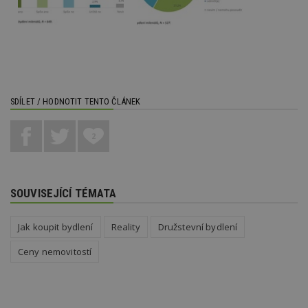
webové
a jakou
reklam
koncov
mohl v
návště
uvede
webu.
CMPRO
2 měsíce 4
Tyto s
Casale Media
týdny
cookie
SDÍLET / HODNOTIT TENTO ČLÁNEK
Inc.
spojen
.casalemedia.com
reklam
sledov
2
produk
které 
uživate
SOUVISEJÍCÍ TÉMATA
Jak koupit bydlení
Reality
Družstevní bydlení
Ceny nemovitostí