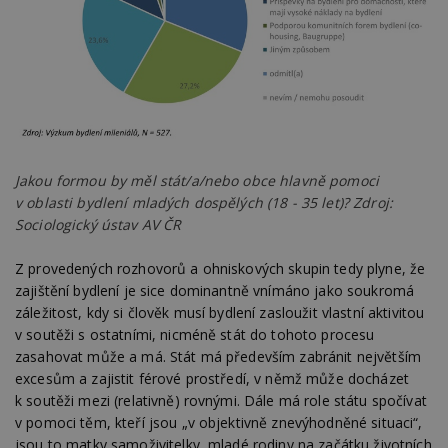
counter
www.estav.cz
29
T
minut
co
53
po
sekund
vy
se
__gfp_64b
1 rok
Je
Google LLC
so
.estav.cz
kt
sp
da
Jakou formou by měl stát/a/nebo obce hlavně pomoci
c
n
v oblasti bydlení mladých dospělých (18 - 35 let)? Zdroj:
w
Sociologický ústav AV ČR
Z provedených rozhovorů a ohniskových skupin tedy plyne, že
zajištění bydlení je sice dominantně vnímáno jako soukromá
Název
Provider
/
Doména
Vyprší
záležitost, kdy si člověk musí bydlení zasloužit vlastní aktivitou
Provider
/
Název
Vyprší
Popis
_hjSessionUser_170189
.estav.cz
1 rok
Provider
Doména
v soutěži s ostatními, nicméně stát do tohoto procesu
Název
/
Vyprší
Popis
zasahovat může a má. Stát má především zabránit největším
tu
.ih.adscale.de
11 měsíců
test
.m6r.eu
59
Pokud víte
Doména
Provider
/
Název
Vyprší
4 týdny
Popis
minut
něco o tomto
excesům a zajistit férové prostředí, v němž může docházet
Doména
54
souboru
_gid
1 den
Tento soubor
Google
k soutěži mezi (relativně) rovnými. Dále má role státu spočívat
Gdyn
1 rok
Gemius
sekund
cookie a jeho
cookie nastavuje
CMID
LLC
1 rok
Tyto s
Casale Media
.hit.gemius.pl
použití, které
Google
v pomoci těm, kteří jsou „v objektivně znevýhodněné situaci“,
.estav.cz
cookie
Inc.
nejsou
Analytics. Ukládá
spojen
.casalemedia.com
jsou to matky samoživitelky, mladé rodiny na začátku životních
c
.creative-serving.com
specifické pro
1 rok 3
a aktualizuje