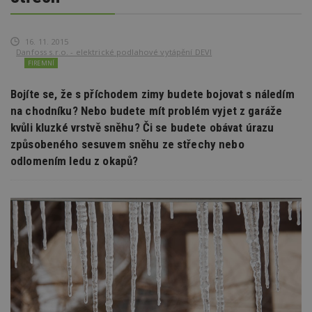
16. 11. 2015
Danfoss s.r.o. - elektrické podlahové vytápění DEVI
FIREMNÍ
Bojíte se, že s příchodem zimy budete bojovat s náledím
na chodníku? Nebo budete mít problém vyjet z garáže
kvůli kluzké vrstvě sněhu? Či se budete obávat úrazu
způsobeného sesuvem sněhu ze střechy nebo
odlomením ledu z okapů?