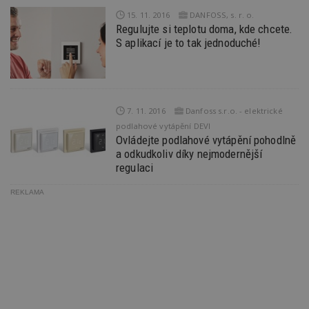
Ho
zd
15. 11. 2016
DANFOSS, s. r. o.
ná
Regulujte si teplotu doma, kde chcete.
z
S aplikací je to tak jednoduché!
vz
d
l
z
st
w
7. 11. 2016
Danfoss s.r.o. - elektrické
_dc_gtm_UA-53599847-1
.estav.cz
53
T
sekund
co
podlahové vytápění DEVI
př
Ovládejte podlahové vytápění pohodlně
w
po
a odkudkoliv díky nejmodernější
S
regulaci
Go
da
kó
REKLAMA
Po
lz
z
nu
be
sk
f
s
ná
je
kt
id