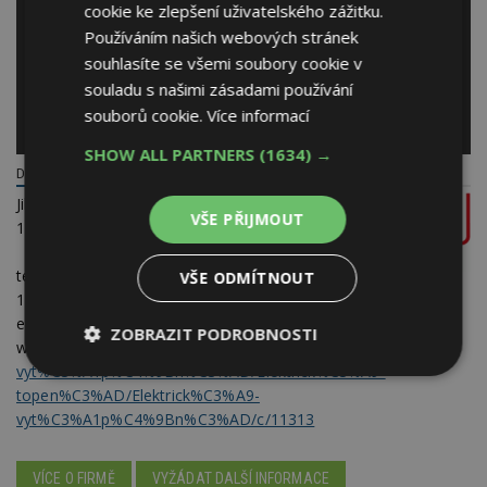
cookie ke zlepšení uživatelského zážitku.
Používáním našich webových stránek
souhlasíte se všemi soubory cookie v
souladu s našimi zásadami používání
souborů cookie.
Více informací
SHOW ALL PARTNERS
(1634) →
DANFOSS S.R.O. - ELEKTRICKÉ PODLAHOVÉ VYTÁPĚNÍ DEVI
Jihlavská 1558/21
VŠE PŘIJMOUT
140 00 Praha 4
telefon:
+420 283 014
VŠE ODMÍTNOUT
111
e-mail:
danfoss.cz@danfoss.com
ZOBRAZIT PODROBNOSTI
web:
store.danfoss.com/cz/cs/Climate-Solutions-pro-
vyt%C3%A1p%C4%9Bn%C3%AD/Elektrick%C3%A9-
Nezbytně
Výkonové
Soubory
topen%C3%AD/Elektrick%C3%A9-
nutné
soubory
cílení
soubory
vyt%C3%A1p%C4%9Bn%C3%AD/c/11313
VÍCE O FIRMĚ
VYŽÁDAT DALŠÍ INFORMACE