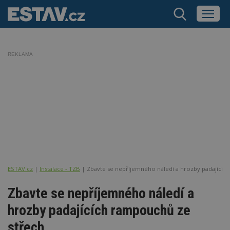
REKLAMA
ESTAV.cz
Instalace - TZB
Zbavte se nepříjemného náledí a hrozby padajícíc
Zbavte se nepříjemného náledí a
hrozby padajících rampouchů ze
střech