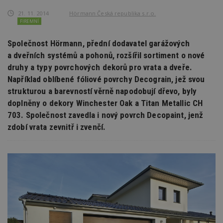
21. 11. 2014
Hörmann Česká republika s.r.o.
FIREMNÍ
Společnost Hörmann, přední dodavatel garážových
a dveřních systémů a pohonů, rozšířil sortiment o nové
druhy a typy povrchových dekorů pro vrata a dveře.
Například oblíbené fóliové povrchy Decograin, jež svou
strukturou a barevností věrně napodobují dřevo, byly
doplněny o dekory Winchester Oak a Titan Metallic CH
703. Společnost zavedla i nový povrch Decopaint, jenž
zdobí vrata zevnitř i zvenčí.