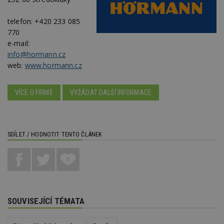
Provider
/
Název
Vyprší
P
Doména
telefon:
+420 233 085
_hjIncludedInPageviewSample
2
T
Hotjar Ltd
770
minuty
co
www.estav.cz
e-mail:
na
ab
info@hormann.cz
Ho
web:
www.hormann.cz
zd
ná
z
vz
VÍCE O FIRMĚ
VYŽÁDAT DALŠÍ INFORMACE
d
l
z
st
w
SDÍLET / HODNOTIT TENTO ČLÁNEK
_dc_gtm_UA-53599847-1
.estav.cz
53
T
sekund
co
př
w
0
po
S
Go
da
kó
Po
SOUVISEJÍCÍ TÉMATA
lz
z
nu