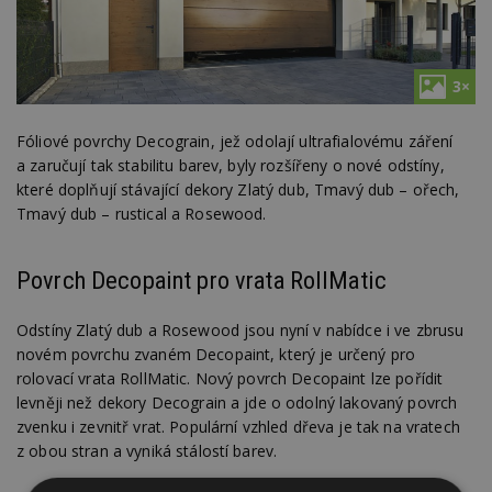
3×
Fóliové povrchy Decograin, jež odolají ultrafialovému záření
a zaručují tak stabilitu barev, byly rozšířeny o nové odstíny,
které doplňují stávající dekory Zlatý dub, Tmavý dub – ořech,
Tmavý dub – rustical a Rosewood.
Povrch Decopaint pro vrata RollMatic
Odstíny Zlatý dub a Rosewood jsou nyní v nabídce i ve zbrusu
novém povrchu zvaném Decopaint, který je určený pro
rolovací vrata RollMatic. Nový povrch Decopaint lze pořídit
levněji než dekory Decograin a jde o odolný lakovaný povrch
zvenku i zevnitř vrat. Populární vzhled dřeva je tak na vratech
z obou stran a vyniká stálostí barev.