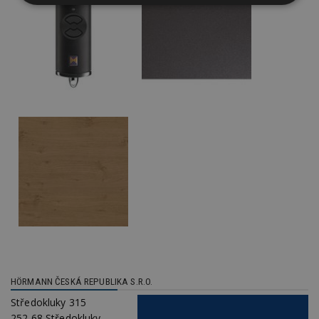
Nezbytně
Výkonové
Soubory
nutné
soubory
cílení
soubory
Funkční soubory
Nezařazené
soubory
Nezbytně nutné soubory
Výkonové soubory
Soubory cílení
Funkční soubory
Nezařazené soubory
Nezbytně nutné soubory cookie umožňují základní
funkce webových stránek, jako je přihlášení
HÖRMANN ČESKÁ REPUBLIKA S.R.O.
uživatele a správa účtu. Webové stránky nelze bez
nezbytně nutných souborů cookie správně
Středokluky 315
používat.
252 68 Středokluky