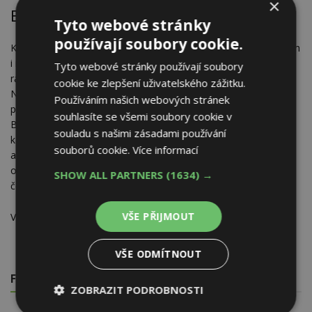
×
Elegantní matná černá majitele potěší
Tyto webové stránky
používají soubory cookie.
Kromě nových povrchů vrat uvedla společnost Hörmann na trh
i nový typ povrchů ovladačů Bisecur, které zajišťují bezpečný
Tyto webové stránky používají soubory
rádiový přenos informace mezi ním a pohonem vrat či bran.
cookie ke zlepšení uživatelského zážitku.
Nová elegantní matná černá barva zaujme každého, kdo
Používáním našich webových stránek
preferuje ležérnost a jednoduchost. V sortimentu ovladačů
souhlasíte se všemi soubory cookie v
BiSecur je i klasická černá lesklá a atraktivní kovový či
souladu s našimi zásadami používání
karbonový vzhled, který příjemně ladí s chromovanou horní
souborů cookie.
Více informací
a spodní částí ovladače. Čtyři dřevodekory umožní sjednotit
ovladač s interiérem vozu a lesklé barvy zelená, lila, žlutá,
SHOW ALL PARTNERS
(1634) →
červená či oranžová potěší všechny milovníky zářivých barev.
VŠE PŘIJMOUT
Více informací naleznete na
hormann.cz
.
VŠE ODMÍTNOUT
FOTOGALERIE
ZOBRAZIT PODROBNOSTI