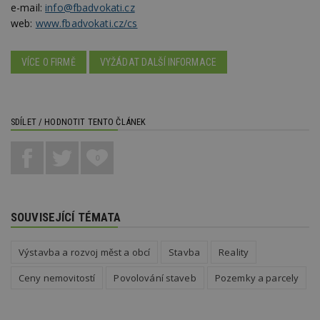
zd
e-mail:
info@fbadvokati.cz
ná
z
web:
www.fbadvokati.cz/cs
vz
d
l
z
VÍCE O FIRMĚ
VYŽÁDAT DALŠÍ INFORMACE
st
w
_dc_gtm_UA-53599847-1
.estav.cz
53
T
sekund
co
př
SDÍLET / HODNOTIT TENTO ČLÁNEK
w
po
S
0
Go
da
kó
Po
lz
z
SOUVISEJÍCÍ TÉMATA
nu
be
sk
Výstavba a rozvoj měst a obcí
Stavba
Reality
f
s
ná
Ceny nemovitostí
Povolování staveb
Pozemky a parcely
je
kt
id
p