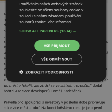
Používáním našich webových stránek
souhlasíte se všemi soubory cookie v
Město chce do konzultací při přípravách Zásad zapojit nejen
souladu s našimi zásadami používání
hospodářskou komoru, ale také místní investory a Asociaci
souborů cookie.
Více informací
developerů tak, aby se dosáhlo nastavení takových pravidel,
která reálně pomohou k vyšší kvalitě a dostupnosti bydlení.
SHOW ALL PARTNERS
(1634) →
„
Věříme, že otevřenost města Pardubic k přípravě metodiky
se odrazí nejen v její kvalitní podobě, ale také jejím celkovém
VŠE PŘIJMOUT
budoucím přijetí. Potřeba řešit rozvoj lokalit developery
a města pro někoho možná paradoxně spojuje. Jakkoli si však
uvědomujeme, proč je pro města snazší a praktičtější
VŠE ODMÍTNOUT
sáhnout po příspěvcích od investorů, neměli bychom
zapomínat na systémovou změnu. Finanční prostředky na to
ZOBRAZIT PODROBNOSTI
totiž jak developeři, tak budoucí obyvatelé bytů již dnes
v nemalé míře platí na daních, jenže tyto peníze nejdou zpět
Nezbytně
Výkonové
Soubory
do měst a lokalit, ale ztrácí se ve státním rozpočtu,
“ dodal
nutné
soubory
cílení
soubory
ředitel Asociace developerů Tomáš Kadeřábek.
Pravidla pro spolupráci s investory v poslední době připravuje
stále více měst a obcí. Na konci loňského roku je jako první
Funkční soubory
Nezařazené