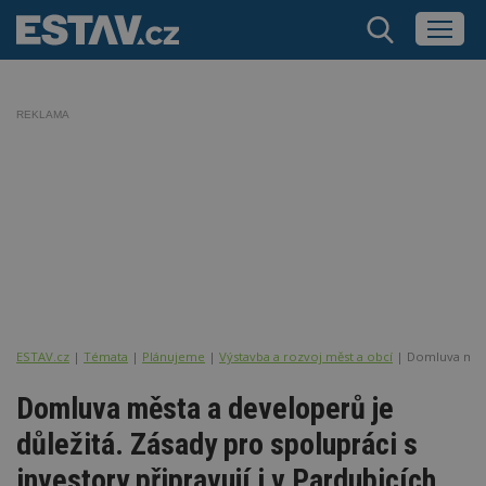
REKLAMA
ESTAV.cz
Témata
Plánujeme
Výstavba a rozvoj měst a obcí
Domluva města
Domluva města a developerů je
důležitá. Zásady pro spolupráci s
investory připravují i v Pardubicích