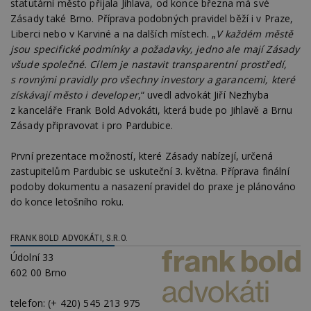
statutární město přijala Jihlava, od konce března má své
soubory
Zásady také Brno. Příprava podobných pravidel běží i v Praze,
Liberci nebo v Karviné a na dalších místech. „
V každém městě
jsou specifické podmínky a požadavky, jedno ale mají Zásady
všude společné. Cílem je nastavit transparentní prostředí,
s rovnými pravidly pro všechny investory a garancemi, které
získávají město i developer
,“ uvedl advokát Jiří Nezhyba
Nezbytně nutné soubory
z kanceláře Frank Bold Advokáti, která bude po Jihlavě a Brnu
Výkonové soubory
Soubory cílení
Zásady připravovat i pro Pardubice.
Funkční soubory
Nezařazené soubory
První prezentace možností, které Zásady nabízejí, určená
Nezbytně nutné soubory cookie umožňují základní
zastupitelům Pardubic se uskuteční 3. května. Příprava finální
funkce webových stránek, jako je přihlášení
podoby dokumentu a nasazení pravidel do praxe je plánováno
uživatele a správa účtu. Webové stránky nelze bez
nezbytně nutných souborů cookie správně
do konce letošního roku.
používat.
Provider
/
Název
Vyprší
P
FRANK BOLD ADVOKÁTI, S.R.O.
Doména
Údolní 33
_hjIncludedInPageviewSample
2
T
Hotjar Ltd
602 00 Brno
minuty
co
www.estav.cz
na
ab
telefon:
(+ 420) 545 213 975
Ho