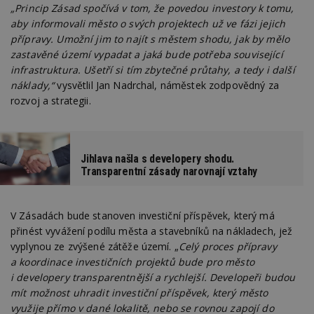
„Princip Zásad spočívá v tom, že povedou investory k tomu,
aby informovali město o svých projektech už ve fázi jejich
přípravy. Umožní jim to najít s městem shodu, jak by mělo
zastavěné území vypadat a jaká bude potřeba související
infrastruktura. Ušetří si tím zbytečné průtahy, a tedy i další
náklady,“
vysvětlil Jan Nadrchal, náměstek zodpovědný za
rozvoj a strategii.
Jihlava našla s developery shodu.
Transparentní zásady narovnají vztahy
V Zásadách bude stanoven investiční příspěvek, který má
přinést vyvážení podílu města a stavebníků na nákladech, jež
vyplynou ze zvýšené zátěže území. „
Celý proces přípravy
a koordinace investičních projektů bude pro město
i developery transparentnější a rychlejší. Developeři budou
mít možnost uhradit investiční příspěvek, který město
využije přímo v dané lokalitě, nebo se rovnou zapojí do