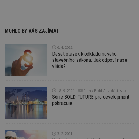
ú
An
id
www.estav.cz
1 rok
T
co
po
vy
MOHLO BY VÁS ZAJÍMAT
se
_hjFirstSeen
29
S
Hotjar Ltd
minut
je
.estav.cz
6. 4. 2022
54
ab
Deset otázek k odkladu nového
sekund
sl
ce
stavebního zákona. Jak odpoví naše
pr
vláda?
po
N
ž
id
i
18. 9. 2021
Frank Bold Advokáti, s.r.o.
_hjAbsoluteSessionInProgress
29
S
Hotjar Ltd
Série BOLD FUTURE pro development
minut
je
.estav.cz
54
ab
pokračuje
sekund
sl
ce
pr
po
N
ž
id
3. 2. 2021
i