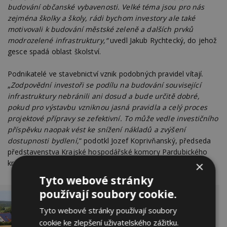
budování občanské vybavenosti. Velké téma jsou pro nás
zejména školky a školy, rádi bychom investory ale také
motivovali k budování městské zeleně a dalších prvků
modrozelené infrastruktury,“
uvedl Jakub Rychtecký, do jehož
gesce spadá oblast školství.
Podnikatelé ve stavebnictví vznik podobných pravidel vítají.
„
Zodpovědní investoři se podílu na budování související
infrastruktury nebránili ani dosud a bude určitě dobré,
pokud pro výstavbu vzniknou jasná pravidla a celý proces
projektové přípravy se zefektivní. To může vedle investičního
příspěvku naopak vést ke snížení nákladů a zvýšení
dostupnosti bydlení,
“ podotkl Jozef Koprivňanský, předseda
představenstva Krajské hospodářské komory Pardubického
kraje.
×
Tyto webové stránky
používají soubory cookie.
Co se bude v obci stavět a jak postupovat při
Tyto webové stránky používají soubory
domluvě s developery? Proces má být
cookie ke zlepšení uživatelského zážitku.
transparentní