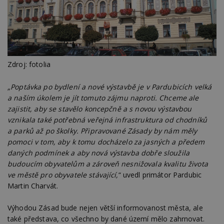
Zdroj: fotolia
„Poptávka po bydlení a nové výstavbě je v Pardubicích velká
a naším úkolem je jít tomuto zájmu naproti. Chceme ale
zajistit, aby se stavělo koncepčně a s novou výstavbou
vznikala také potřebná veřejná infrastruktura od chodníků
a parků až po školky. Připravované Zásady by nám měly
pomoci v tom, aby k tomu docházelo za jasných a předem
daných podmínek a aby nová výstavba dobře sloužila
budoucím obyvatelům a zároveň nesnižovala kvalitu života
ve městě pro obyvatele stávající,
“ uvedl primátor Pardubic
Martin Charvát.
Výhodou Zásad bude nejen větší informovanost města, ale
také představa, co všechno by dané území mělo zahrnovat.