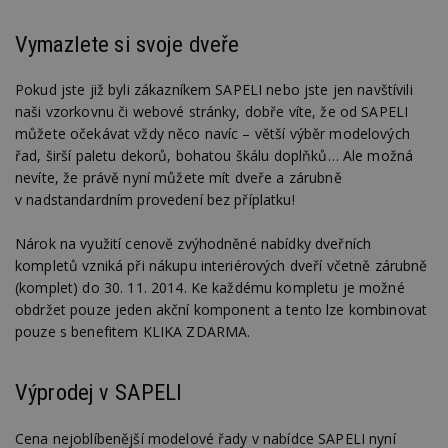
Vymazlete si svoje dveře
Pokud jste již byli zákazníkem SAPELI nebo jste jen navštívili
naši vzorkovnu či webové stránky, dobře víte, že od SAPELI
můžete očekávat vždy něco navíc – větší výběr modelových
řad, širší paletu dekorů, bohatou škálu doplňků… Ale možná
nevíte, že právě nyní můžete mít dveře a zárubně
v nadstandardním provedení bez příplatku!
Nárok na využití cenově zvýhodněné nabídky dveřních
kompletů vzniká při nákupu interiérových dveří včetně zárubně
(komplet) do 30. 11. 2014. Ke každému kompletu je možné
obdržet pouze jeden akční komponent a tento lze kombinovat
pouze s benefitem KLIKA ZDARMA.
Výprodej v SAPELI
Cena nejoblíbenější modelové řady v nabídce SAPELI nyní