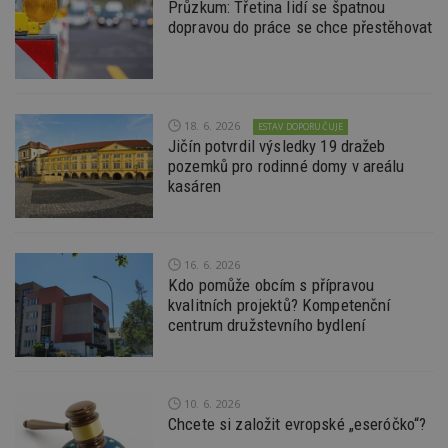
Průzkum: Třetina lidí se špatnou
Funkční soubory
Nezařazené soubory
dopravou do práce se chce přestěhovat
Nezbytně nutné soubory cookie umožňují základní
funkce webových stránek, jako je přihlášení
uživatele a správa účtu. Webové stránky nelze bez
nezbytně nutných souborů cookie správně
používat.
18. 6. 2026
ESTAV DOPORUČUJE
Jičín potvrdil výsledky 19 dražeb
Provider
/
Název
Vyprší
P
pozemků pro rodinné domy v areálu
Doména
kasáren
_hjIncludedInPageviewSample
2
T
Hotjar Ltd
minuty
co
www.estav.cz
na
ab
Ho
16. 6. 2026
zd
ná
Kdo pomůže obcím s přípravou
z
kvalitních projektů? Kompetenční
vz
d
centrum družstevního bydlení
l
z
st
w
10. 6. 2026
_dc_gtm_UA-53599847-1
.estav.cz
53
T
sekund
co
Chcete si založit evropské „eseróčko“?
př