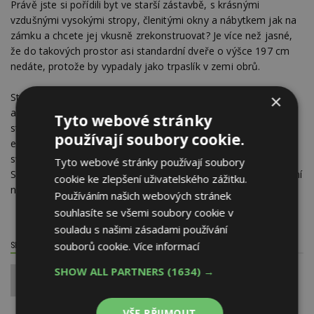
Právě jste si pořídili byt ve starší zástavbě, s krásnými
vzdušnými vysokými stropy, členitými okny a nábytkem jak na
zámku a chcete jej vkusně zrekonstruovat? Je více než jasné,
že do takových prostor asi standardní dveře o výšce 197 cm
nedáte, protože by vypadaly jako trpaslík v zemi obrů.
×
Stejně tak v moderních novostavbách se čím dál častěji
architekti prezentují prosvětlenými prostorami a dveřmi až ke
Tyto webové stránky
stropu, které rázem udělají z funkčního prvku velmi zajímavý
používají soubory cookie.
estetický a designový kousek. A právě pro vás, kteří chcete
svůj interiér nějak ozvláštnit a dát mu punc originality, je tu
Tyto webové stránky používají soubory
SAPELI se svou zakázkovou výrobou atypických dveří a zárubní
cookie ke zlepšení uživatelského zážitku.
na míru.
Používáním našich webových stránek
souhlasíte se všemi soubory cookie v
souladu s našimi zásadami používání
souborů cookie.
Více informací
SDÍLET / HODNOTIT TENTO ČLÁNEK
SHOW ALL PARTNERS
(1634) →
0
VŠE PŘIJMOUT