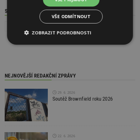
SOUVISEJÍCÍ TÉMATA
VŠE ODMÍTNOUT
Firemní krátké zprávy
Interiér
ZOBRAZIT PODROBNOSTI
Nezbytně
Výkonové
Soubory
nutné
soubory
cílení
soubory
NEJNOVĚJŠÍ REDAKČNÍ ZPRÁVY
Funkční soubory
Nezařazené
soubory
29. 6. 2026
Soutěž Brownfield roku 2026
Nezbytně nutné soubory
22. 6. 2026
Výkonové soubory
Soubory cílení