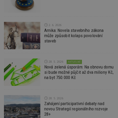
w
po
S
Go
da
kó
Po
2. 6. 2026
lz
Arnika: Novela stavebního zákona
z
nu
může způsobit kolaps povolování
be
staveb
sk
f
s
ná
je
kt
28. 5. 2026
AKTUÁLNĚ
id
Nová zelená úsporám: Na obnovu domu
p
ú
si bude možné půjčit až dva miliony Kč,
An
na byt 750.000 Kč
id
www.estav.cz
1 rok
T
co
po
vy
se
28. 5. 2026
Zahájení participativní debaty nad
_hjFirstSeen
29
S
Hotjar Ltd
minut
je
.estav.cz
novou Strategií regionálního rozvoje
54
ab
28+
sekund
sl