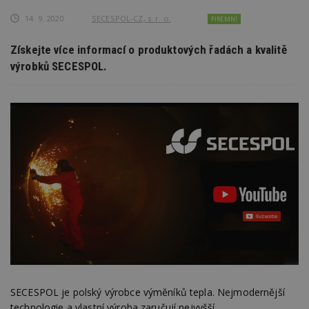
14. 9. 2020
SECESPOL-CZ, s. r. o.
FIREMNÍ
Získejte více informací o produktových řadách a kvalitě
výrobků SECESPOL.
SECESPOL je polský výrobce výměníků tepla. Nejmodernější
technologie a vlastní výroba zaručují nejvyšší