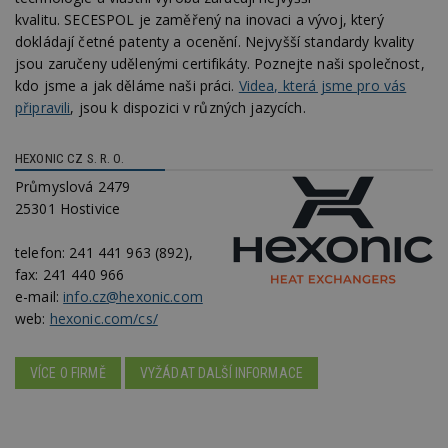
kvalitu. SECESPOL je zaměřený na inovaci a vývoj, který
dokládají četné patenty a ocenění. Nejvyšší standardy kvality
jsou zaručeny udělenými certifikáty. Poznejte naši společnost,
kdo jsme a jak děláme naši práci.
Videa, která jsme pro vás
připravili
, jsou k dispozici v různých jazycích.
HEXONIC CZ S. R. O.
Průmyslová 2479
25301 Hostivice
telefon:
241 441 963 (892),
fax: 241 440 966
e-mail:
info.cz@hexonic.com
web:
hexonic.com/cs/
VÍCE O FIRMĚ
VYŽÁDAT DALŠÍ INFORMACE