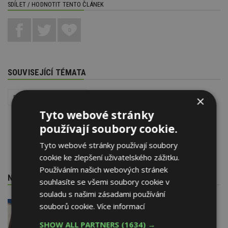
SDÍLET / HODNOTIT TENTO ČLÁNEK
0
SOUVISEJÍCÍ TÉMATA
Firemní krátké zprávy
×
Tyto webové stránky
používají soubory cookie.
Tyto webové stránky používají soubory
cookie ke zlepšení uživatelského zážitku.
Používáním našich webových stránek
NEJNOVĚJŠÍ REDAKČNÍ ZPRÁVY
souhlasíte se všemi soubory cookie v
souladu s našimi zásadami používání
souborů cookie.
Více informací
29. 6. 2026
Soutěž Brownfield roku 2026
SHOW ALL PARTNERS
(1634) →