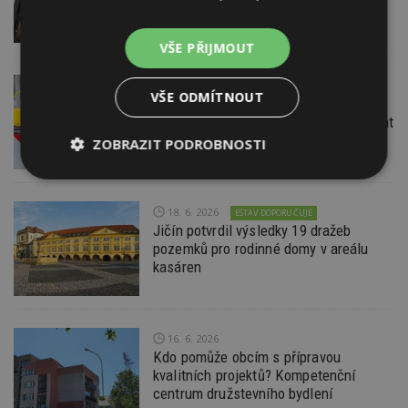
VŠE PŘIJMOUT
22. 6. 2026
VŠE ODMÍTNOUT
Průzkum: Třetina lidí se špatnou
dopravou do práce se chce přestěhovat
ZOBRAZIT PODROBNOSTI
Nezbytně
Výkonové
Soubory
nutné
soubory
cílení
soubory
18. 6. 2026
ESTAV DOPORUČUJE
Jičín potvrdil výsledky 19 dražeb
pozemků pro rodinné domy v areálu
kasáren
Funkční soubory
Nezařazené
soubory
16. 6. 2026
Kdo pomůže obcím s přípravou
kvalitních projektů? Kompetenční
centrum družstevního bydlení