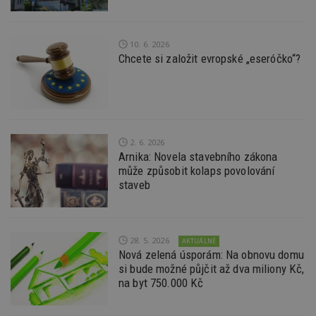
Nezbytně nutné soubory
Výkonové soubory
Soubory cílení
10. 6. 2026
Funkční soubory
Nezařazené soubory
Chcete si založit evropské „eseróčko“?
Nezbytně nutné soubory cookie umožňují základní
funkce webových stránek, jako je přihlášení
uživatele a správa účtu. Webové stránky nelze bez
nezbytně nutných souborů cookie správně
používat.
2. 6. 2026
Provider
/
Název
Vyprší
P
Arnika: Novela stavebního zákona
Doména
může způsobit kolaps povolování
_hjIncludedInPageviewSample
2
T
Hotjar Ltd
staveb
minuty
co
www.estav.cz
na
ab
Ho
zd
ná
28. 5. 2026
AKTUÁLNĚ
z
Nová zelená úsporám: Na obnovu domu
vz
d
si bude možné půjčit až dva miliony Kč,
l
na byt 750.000 Kč
z
st
w