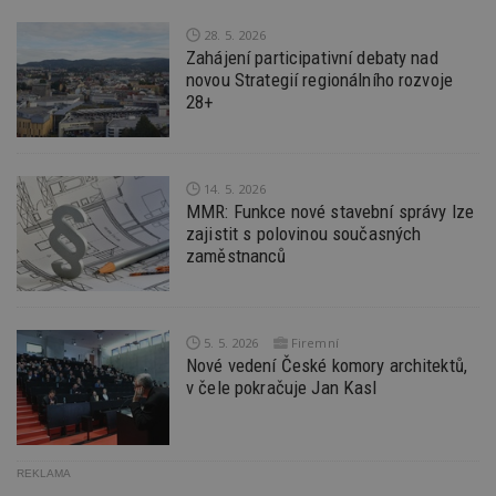
_dc_gtm_UA-53599847-1
.estav.cz
53
T
sekund
co
28. 5. 2026
př
Zahájení participativní debaty nad
w
po
novou Strategií regionálního rozvoje
S
28+
Go
da
kó
Po
lz
z
14. 5. 2026
nu
MMR: Funkce nové stavební správy lze
be
sk
zajistit s polovinou současných
f
zaměstnanců
s
ná
je
kt
id
p
5. 5. 2026
Firemní
ú
Nové vedení České komory architektů,
An
v čele pokračuje Jan Kasl
id
www.estav.cz
1 rok
T
co
po
vy
se
REKLAMA