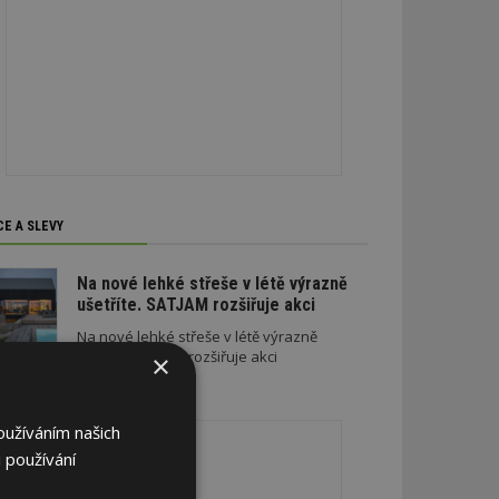
CE A SLEVY
Na nové lehké střeše v létě výrazně
ušetříte. SATJAM rozšiřuje akci
Na nové lehké střeše v létě výrazně
ušetříte. SATJAM rozšiřuje akci
×
REKLAMA
oužíváním našich
 používání