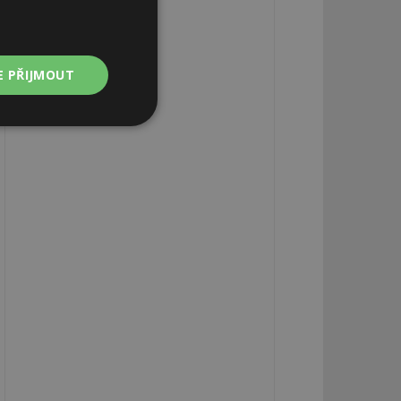
E PŘIJMOUT
Nezařazené
soubory
zařazené soubory
 a správa účtu.
aby informoval
zahrnut do