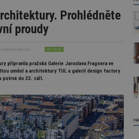
architektury. Prohlédněte
avní proudy
aroslava Fragnera
AKTUÁLNĚ
ry připravila pražská Galerie Jaroslava Fragnera ve
tou umění a architektury TUL a galerií design factory
 potrvá do 22. září.
PA