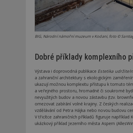
_dc_gtm_UA-53599
BIG, Národní námořní muzeum v Kodani, foto © Santi
id
Dobré příklady komplexního 
_hjFirstSeen
Výstava i doprovodná publikace
Estetika udržitel
a zahraniční architektury s ekologickým zaměřením
_hjAbsoluteSessi
ukazují možnou komplexitu přístupu k tomuto témat
a veřejného prostoru, hromadné či soukromé byd
nevyužitých budov a novou zástavbu (tzv. brownfi
counter
omezovat zabírání volné krajiny. Z českých real
vzdělávání od Petra Hájka nebo novou budovu cen
V třicítce zahraničních příkladů figuruje například
__gfp_64b
ukázkový příklad Jezerního města Aspern (AllesWird