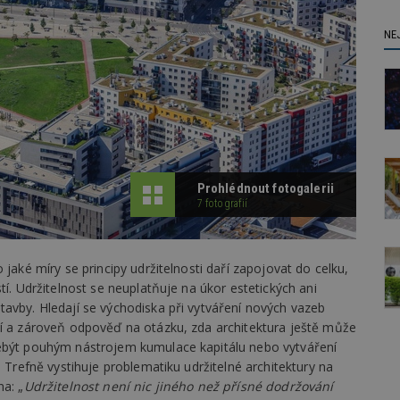
NE
Prohlédnout fotogalerii
7 fotografií
 jaké míry se principy udržitelnosti daří zapojovat do celku,
tí. Udržitelnost se neuplatňuje na úkor estetických ani
avby. Hledají se východiska při vytváření nových vazeb
tí a zároveň odpověď na otázku, zda architektura ještě může
nebýt pouhým nástrojem kumulace kapitálu nebo vytváření
. Trefně vystihuje problematiku udržitelné architektury na
na: „
Udržitelnost není nic jiného než přísné dodržování