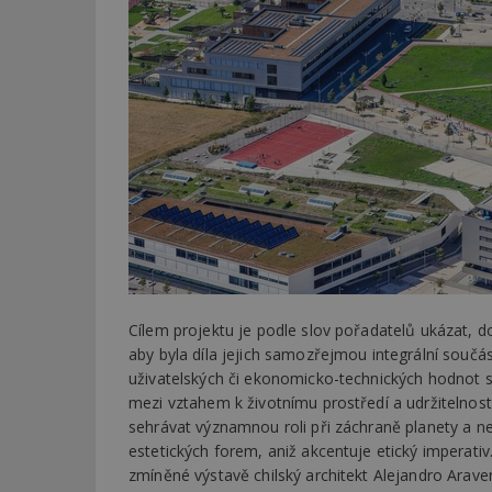
Cílem projektu je podle slov pořadatelů ukázat, do
aby byla díla jejich samozřejmou integrální součás
uživatelských či ekonomicko-technických hodnot st
mezi vztahem k životnímu prostředí a udržitelnos
sehrávat významnou roli při záchraně planety a 
estetických forem, aniž akcentuje etický imperativ
zmíněné výstavě chilský architekt Alejandro Arave