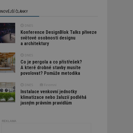
JNOVĚJŠÍ ČLÁNKY
DNES
Konference DesignBlok Talks přiveze
světové osobnosti designu
a architektury
DNES
Co je pergola a co přístřešek?
A které drobné stavby musíte
povolovat? Pomůže metodika
DNES
Firemní
Instalace venkovní jednotky
klimatizace nebo žaluzií podléhá
jasným právním pravidlům
REKLAMA