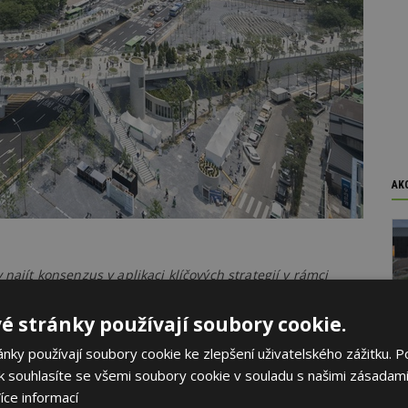
AK
najít konsenzus v aplikaci klíčových strategií v rámci
tekturu. Od letošního roku začíná i v ČR platit směrnice
at novostavby v režimu téměř nulové energetické
é stránky používají soubory cookie.
hvíl.
ky používají soubory cookie ke zlepšení uživatelského zážitku. P
 souhlasíte se všemi soubory cookie v souladu s našimi zásadami
je od roku 2008, kdy ve spolupráci s Petrem Kratochvílem
 Architecture.CZ.
íce informací