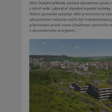
Mezi českými příklady zastává významnou pozici U
v němž vede Laboratoř stavební tepelné techniky 
Název
Provider
Pr
řešení zpravidla vyžadují větší preciznost ve vš
Název
Název
/
D
Název
akceptované nekvality může být interpretováno 
_hjSessionUser_1
Doména
test
.m
připisováno právě snaze dosáhnout pasivního st
tu
_gid
CMID
Google
s obnovitelnými energiemi…
“
LLC
Gdyn
mobile
ww
.estav.cz
_ga
TDID
Google
sssp_session
c
.e
LLC
.estav.cz
ui
VISITOR_INFO1_LI
cct
_hjSession_170189
Gtest
uid
C
test_cookie
bm2uu
cct
id
ibbid