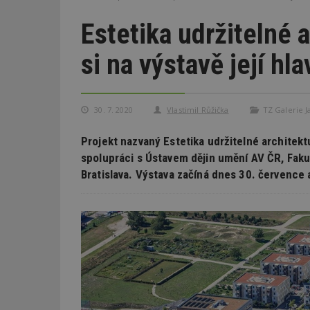
Estetika udržitelné 
si na výstavě její hl
30. 7. 2020
Vlastimil Růžička
TZ Galerie J
Projekt nazvaný Estetika udržitelné architektu
spolupráci s Ústavem dějin umění AV ČR, Fakul
Bratislava. Výstava začíná dnes 30. července a