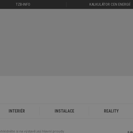
TZB-INFO
KALKULÁTOR CEN ENERGIÍ
INTERIÉR
INSTALACE
REALITY
ohlédněte si na výstavě její hlavní proudy
E-