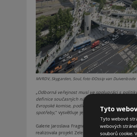
MVRDV, Skygarden, Soul, foto ©Ossip van Duivenbode
„
Odborná veřejnost musí ve spolupráci s politiky 
definice současných nároků na udržitelnou archi
Evropské komise, podle níž bude třeba realizov
Tyto webov
spotřeby
,“ vysvětluje jeden z kurátorů Petr Kratoc
Tyto webové strán
webových stránek
Galerie Jaroslava Fragnera se tomuto tématu věnu
realizovala projekt Zelená architektura.CZ / Green
souborů cookie.
V