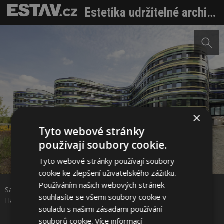
Estetika udržitelné architektury. Prohlédněte si na výstavě její hlavní proudy
×
Tyto webové stránky
používají soubory cookie.
Tyto webové stránky používají soubory
Sdílet na Facebooku
cookie ke zlepšení uživatelského zážitku.
Používáním našich webových stránek
Sauerbruch Hutton, Úřad pro rozvoj města a životní prostředí,
Sdílet na Pinterestu
souhlasíte se všemi soubory cookie v
Hamburk, foto © Jan Bitter, Foto: Galerie Jaroslava Fragnera
souladu s našimi zásadami používání
souborů cookie.
Více informací