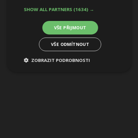
7 / 7
SHOW ALL PARTNERS
(1634) →
VŠE PŘIJMOUT
VŠE ODMÍTNOUT
ZOBRAZIT PODROBNOSTI
Nezbytně
Výkonové
Soubory
nutné
soubory
cílení
soubory
Funkční soubory
Nezařazené
soubory