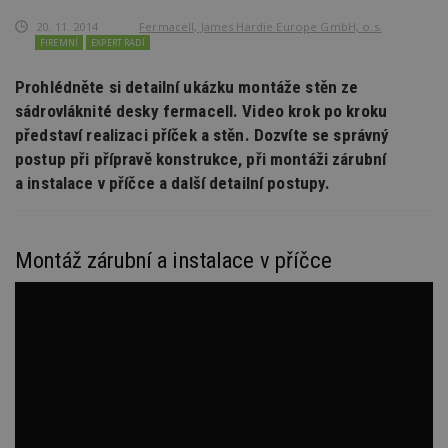
20. 11. 2014
Fermacell, James Hardie Europe GmbH, o.s.
FIREMNÍ
EXPERT RADÍ
Prohlédněte si detailní ukázku montáže stěn ze
sádrovláknité desky fermacell. Video krok po kroku
představí realizaci příček a stěn. Dozvíte se správný
postup při přípravě konstrukce, při montáži zárubní
a instalace v příčce a další detailní postupy.
Montáž zárubní a instalace v příčce