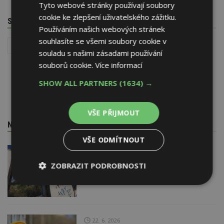
Tyto webové stránky používají soubory
cookie ke zlepšení uživatelského zážitku.
SOUVISEJÍCÍ TÉMATA
Používáním našich webových stránek
souhlasíte se všemi soubory cookie v
Stavební dělicí příčky
Stavba
souladu s našimi zásadami používání
souborů cookie.
Více informací
SHOW ALL PARTNERS
(1634) →
VŠE PŘIJMOUT
NEJNOVĚJŠÍ REDAKČNÍ ZPRÁVY
VŠE ODMÍTNOUT
29. 6. 2026
Soutěž Brownfield roku 2026
ZOBRAZIT PODROBNOSTI
Nezbytně
Výkonové
Soubory
nutné
soubory
cílení
soubory
22. 6. 2026