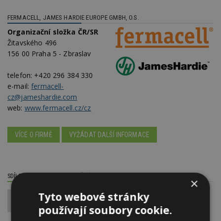
FERMACELL, JAMES HARDIE EUROPE GMBH, O.S.
Organizační složka ČR/SR
Žitavského 496
156 00 Praha 5 - Zbraslav
telefon:
+420 296 384 330
e-mail:
fermacell-
cz@jameshardie.com
web:
www.fermacell.cz/cz
VÍCE O FIRMĚ
VYŽÁDAT DALŠÍ INFORMACE
SDÍLET / HODNOTIT TENTO ČLÁNEK
×
Tyto webové stránky
0
používají soubory cookie.