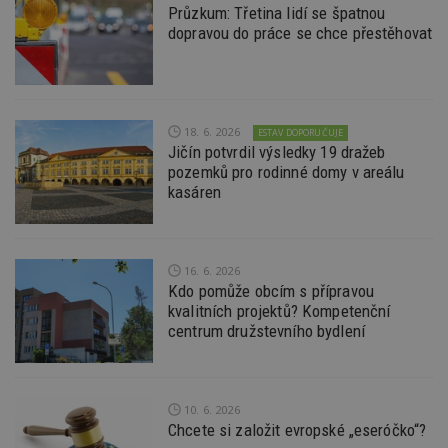
Průzkum: Třetina lidí se špatnou
dopravou do práce se chce přestěhovat
Funkční soubory
Nezařazené
soubory
18. 6. 2026
ESTAV DOPORUČUJE
Jičín potvrdil výsledky 19 dražeb
pozemků pro rodinné domy v areálu
kasáren
Nezbytně nutné soubory
Výkonové soubory
Soubory cílení
Funkční soubory
Nezařazené soubory
16. 6. 2026
Nezbytně nutné soubory cookie umožňují základní
Kdo pomůže obcím s přípravou
funkce webových stránek, jako je přihlášení
kvalitních projektů? Kompetenční
uživatele a správa účtu. Webové stránky nelze bez
centrum družstevního bydlení
nezbytně nutných souborů cookie správně
používat.
Provider
/
Název
Vyprší
P
Doména
10. 6. 2026
_hjIncludedInPageviewSample
2
T
Hotjar Ltd
Chcete si založit evropské „eseróčko“?
minuty
co
www.estav.cz