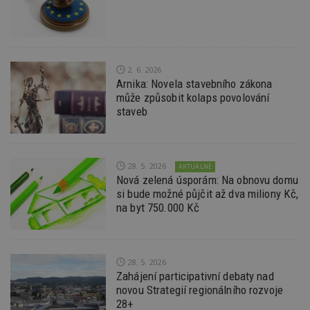
na
ab
Ho
zd
ná
z
vz
d
2. 6. 2026
l
Arnika: Novela stavebního zákona
z
může způsobit kolaps povolování
st
w
staveb
_dc_gtm_UA-53599847-1
.estav.cz
53
T
sekund
co
př
w
28. 5. 2026
po
AKTUÁLNĚ
S
Nová zelená úsporám: Na obnovu domu
Go
si bude možné půjčit až dva miliony Kč,
da
kó
na byt 750.000 Kč
Po
lz
z
nu
be
28. 5. 2026
sk
f
Zahájení participativní debaty nad
s
novou Strategií regionálního rozvoje
ná
28+
je