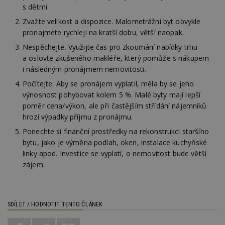
nezbytně nutných souborů cookie správně
s dětmi.
používat.
Zvažte velikost a dispozice. Malometrážní byt obvykle
Provider
/
pronajmete rychleji na kratší dobu, větší naopak.
Název
Vyprší
P
Doména
Nespěchejte. Využijte čas pro zkoumání nabídky trhu
_hjIncludedInPageviewSample
2
T
Hotjar Ltd
a oslovte zkušeného makléře, který pomůže s nákupem
minuty
co
www.estav.cz
na
i následným pronájmem nemovitosti.
ab
Ho
Počítejte. Aby se pronájem vyplatil, měla by se jeho
zd
ná
výnosnost pohybovat kolem 5 %. Malé byty mají lepší
z
poměr cena/výkon, ale při častějším střídání nájemníků
vz
d
hrozí výpadky příjmu z pronájmu.
l
z
Ponechte si finanční prostředky na rekonstrukci staršího
st
bytu, jako je výměna podlah, oken, instalace kuchyňské
w
linky apod. Investice se vyplatí, o nemovitost bude větší
_dc_gtm_UA-53599847-1
.estav.cz
53
T
zájem.
sekund
co
př
w
po
S
Go
SDÍLET / HODNOTIT TENTO ČLÁNEK
da
kó
Po