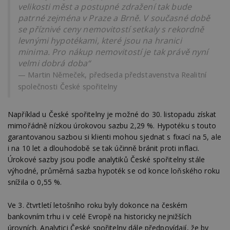
velikosti měst a postupné zdražení tak bude
patrné zejména v Praze a Brně. V současné době
se příznivé ceny nemovitostí setkaly s rekordně
levnými hypotékami, které jsou na hranici
minima. Pro nákup nemovitostí je tak právě nyní
velmi dobrá doba“
Martin Němeček, předseda představenstva Realitní
společnosti České spořitelny
Například u České spořitelny je možné do 30. listopadu získat
mimořádně nízkou úrokovou sazbu 2,29 %. Hypotéku s touto
garantovanou sazbou si klienti mohou sjednat s fixací na 5, ale
i na 10 let a dlouhodobě se tak účinně bránit proti inflaci.
Úrokové sazby jsou podle analytiků České spořitelny stále
výhodné, průměrná sazba hypoték se od konce loňského roku
snížila o 0,55 %.
Ve 3. čtvrtletí letošního roku byly dokonce na českém
bankovním trhu i v celé Evropě na historicky nejnižších
úrovních. Analytici České spořitelny dále předpovídají, že by