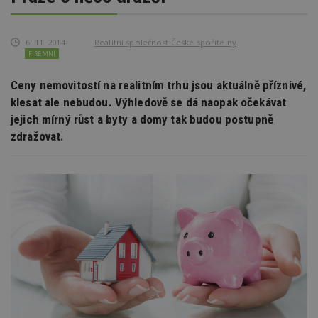
6. 11. 2014
Realitní společnost České spořitelny
FIREMNÍ
Ceny nemovitostí na realitním trhu jsou aktuálně příznivé,
klesat ale nebudou. Výhledově se dá naopak očekávat
jejich mírný růst a byty a domy tak budou postupně
zdražovat.