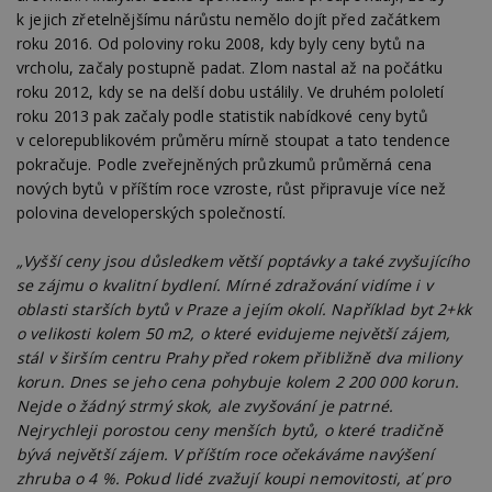
k jejich zřetelnějšímu nárůstu nemělo dojít před začátkem
roku 2016. Od poloviny roku 2008, kdy byly ceny bytů na
vrcholu, začaly postupně padat. Zlom nastal až na počátku
roku 2012, kdy se na delší dobu ustálily. Ve druhém pololetí
roku 2013 pak začaly podle statistik nabídkové ceny bytů
v celorepublikovém průměru mírně stoupat a tato tendence
pokračuje. Podle zveřejněných průzkumů průměrná cena
nových bytů v příštím roce vzroste, růst připravuje více než
polovina developerských společností.
„Vyšší ceny jsou důsledkem větší poptávky a také zvyšujícího
se zájmu o kvalitní bydlení. Mírné zdražování vidíme i v
oblasti starších bytů v Praze a jejím okolí. Například byt 2+kk
o velikosti kolem 50 m2, o které evidujeme největší zájem,
stál v širším centru Prahy před rokem přibližně dva miliony
korun. Dnes se jeho cena pohybuje kolem 2 200 000 korun.
Nejde o žádný strmý skok, ale zvyšování je patrné.
Nejrychleji porostou ceny menších bytů, o které tradičně
bývá největší zájem. V příštím roce očekáváme navýšení
zhruba o 4 %. Pokud lidé zvažují koupi nemovitosti, ať pro