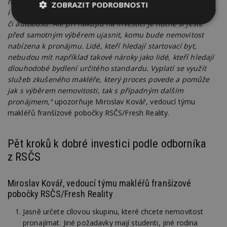
nebo byt měl nacházet v lokalitě s dobrou pověstí
ZOBRAZIT PODROBNOSTI
i dostupností. Ideální umístění je u zastávek metra, tramvají
či autobusu. Ale při nákupu na investici je nutné si ještě
Nezbytně
Výkonové
Soubory
nutné
soubory
cílení
před samotným výběrem ujasnit, komu bude nemovitost
soubory
nabízena k pronájmu. Lidé, kteří hledají startovací byt,
nebudou mít například takové nároky jako lidé, kteří hledají
dlouhodobé bydlení určitého standardu. Vyplatí se využít
služeb zkušeného makléře, který proces povede a pomůže
Funkční soubory
Nezařazené
soubory
jak s výběrem nemovitosti, tak s případným dalším
pronájmem,“
upozorňuje Miroslav Kovář, vedoucí týmu
makléřů franšízové pobočky RSČS/Fresh Reality.
Pět kroků k dobré investici podle odborníka
z RSČS
Nezbytně nutné soubory
Výkonové soubory
Soubory cílení
Miroslav Kovář, vedoucí týmu makléřů franšízové
Funkční soubory
Nezařazené soubory
pobočky RSČS/Fresh Reality
Nezbytně nutné soubory cookie umožňují základní
Jasně určete cílovou skupinu, které chcete nemovitost
funkce webových stránek, jako je přihlášení
pronajímat. Jiné požadavky mají studenti, jiné rodina
uživatele a správa účtu. Webové stránky nelze bez