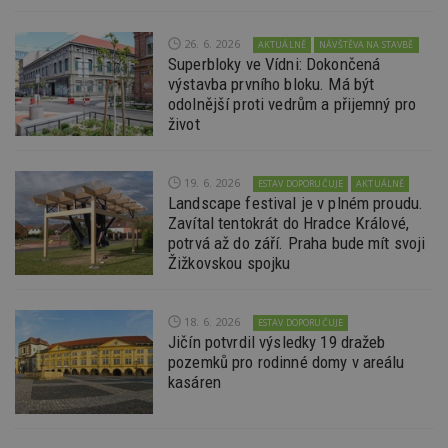
_hjAbsoluteSessionInProgress
29
S
Hotjar Ltd
minut
je
.estav.cz
26. 6. 2026
AKTUÁLNĚ
NÁVŠTĚVA NA STAVBĚ
54
ab
Superbloky ve Vídni: Dokončená
sekund
sl
ce
výstavba prvního bloku. Má být
pr
odolnější proti vedrům a přijemný pro
po
N
život
ž
id
i
19. 6. 2026
ESTAV DOPORUČUJE
AKTUÁLNĚ
counter
www.estav.cz
29
T
Landscape festival je v plném proudu.
minut
co
53
po
Zavítal tentokrát do Hradce Králové,
sekund
vy
potrvá až do září. Praha bude mít svoji
se
Žižkovskou spojku
__gfp_64b
1 rok
Je
Google LLC
so
.estav.cz
kt
sp
18. 6. 2026
ESTAV DOPORUČUJE
da
Jičín potvrdil výsledky 19 dražeb
c
n
pozemků pro rodinné domy v areálu
w
kasáren