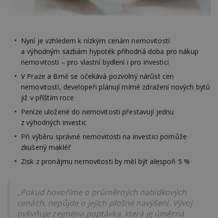
Nyní je vzhledem k nízkým cenám nemovitostí
a výhodným sazbám hypoték příhodná doba pro nákup
nemovitosti – pro vlastní bydlení i pro investici
V Praze a Brně se očekává pozvolný nárůst cen
nemovitostí, developeři plánují mírné zdražení nových bytů
již v příštím roce
Peníze uložené do nemovitosti přestavují jednu
z výhodných investic
Při výběru správné nemovitosti na investici pomůže
zkušený makléř
Zisk z pronájmu nemovitosti by měl být alespoň 5 %
„Pokud hovoříme o průměrných nabídkových
cenách, nepůjde o jejich plošné navýšení. Vývoj
ovlivňuje zejména poptávka, která je úměrná