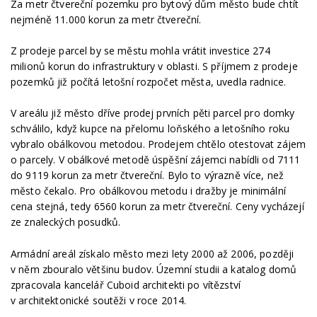
Za metr čtvereční pozemku pro bytový dům město bude chtít
nejméně 11.000 korun za metr čtvereční.
Z prodeje parcel by se městu mohla vrátit investice 274
milionů korun do infrastruktury v oblasti. S příjmem z prodeje
pozemků již počítá letošní rozpočet města, uvedla radnice.
V areálu již město dříve prodej prvních pěti parcel pro domky
schválilo, když kupce na přelomu loňského a letošního roku
vybralo obálkovou metodou. Prodejem chtělo otestovat zájem
o parcely. V obálkové metodě úspěšní zájemci nabídli od 7111
do 9119 korun za metr čtvereční. Bylo to výrazně více, než
město čekalo. Pro obálkovou metodu i dražby je minimální
cena stejná, tedy 6560 korun za metr čtvereční. Ceny vycházejí
ze znaleckých posudků.
Armádní areál získalo město mezi lety 2000 až 2006, později
v něm zbouralo většinu budov. Územní studii a katalog domů
zpracovala kancelář Cuboid architekti po vítězství
v architektonické soutěži v roce 2014.