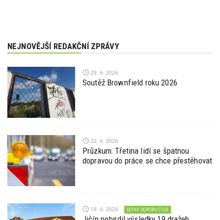
NEJNOVĚJŠÍ REDAKČNÍ ZPRÁVY
29. 6. 2026
Soutěž Brownfield roku 2026
22. 6. 2026
Průzkum: Třetina lidí se špatnou
dopravou do práce se chce přestěhovat
18. 6. 2026
ESTAV DOPORUČUJE
Jičín potvrdil výsledky 19 dražeb