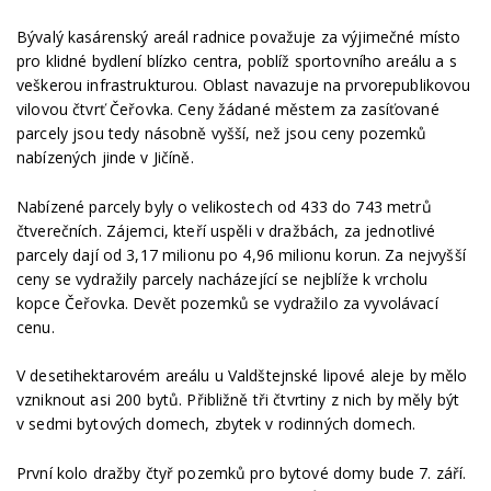
Bývalý kasárenský areál radnice považuje za výjimečné místo
pro klidné bydlení blízko centra, poblíž sportovního areálu a s
veškerou infrastrukturou. Oblast navazuje na prvorepublikovou
vilovou čtvrť Čeřovka. Ceny žádané městem za zasíťované
parcely jsou tedy násobně vyšší, než jsou ceny pozemků
nabízených jinde v Jičíně.
Nabízené parcely byly o velikostech od 433 do 743 metrů
čtverečních. Zájemci, kteří uspěli v dražbách, za jednotlivé
parcely dají od 3,17 milionu po 4,96 milionu korun. Za nejvyšší
ceny se vydražily parcely nacházející se nejblíže k vrcholu
kopce Čeřovka. Devět pozemků se vydražilo za vyvolávací
cenu.
V desetihektarovém areálu u Valdštejnské lipové aleje by mělo
vzniknout asi 200 bytů. Přibližně tři čtvrtiny z nich by měly být
v sedmi bytových domech, zbytek v rodinných domech.
První kolo dražby čtyř pozemků pro bytové domy bude 7. září.