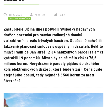
18. 6. 2026
redakce
ČTK
ESTAV DOPORUČUJE
Zastupitelé Jičína dnes potvrdili výsledky nedávných
dražeb pozemků pro stavbu rodinných domků
v atraktivním areálu bývalých kasáren. Současně schválili
takzvané plánovací smlouvy s úspěšnými dražiteli. Řekl to
mluvčí radnice Jan Jireš. Z 34 nabízených parcel zájemci
vydražili 19 pozemků. Město by za ně mělo získat 76,6
milionu korun. Nevydražené parcely půjdou do druhého
kola elektronických dražeb, které bude v září. Cena bude
stejná jako dosud, tedy nejméně 6560 korun za metr
čtvereční.