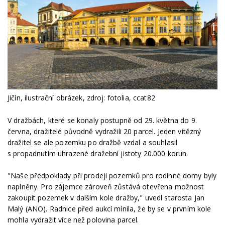
Jičín, ilustrační obrázek, zdroj: fotolia, ccat82
V dražbách, které se konaly postupně od 29. května do 9.
června, dražitelé původně vydražili 20 parcel. Jeden vítězný
dražitel se ale pozemku po dražbě vzdal a souhlasil
s propadnutím uhrazené dražební jistoty 20.000 korun.
"Naše předpoklady při prodeji pozemků pro rodinné domy byly
naplněny. Pro zájemce zároveň zůstává otevřena možnost
zakoupit pozemek v dalším kole dražby," uvedl starosta Jan
Malý (ANO). Radnice před aukcí mínila, že by se v prvním kole
mohla vydražit více než polovina parcel.