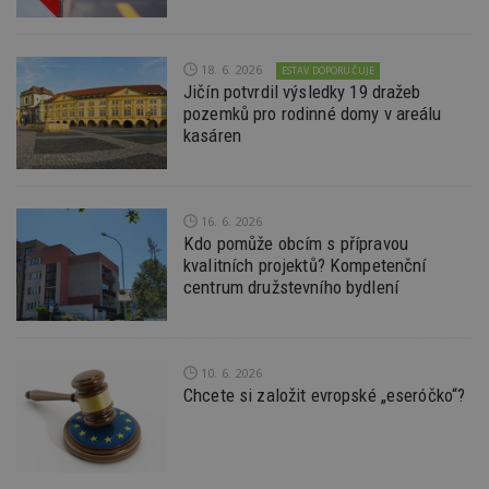
zd
ná
z
vz
18. 6. 2026
ESTAV DOPORUČUJE
d
l
Jičín potvrdil výsledky 19 dražeb
z
pozemků pro rodinné domy v areálu
st
kasáren
w
_dc_gtm_UA-53599847-1
.estav.cz
53
T
sekund
co
př
w
16. 6. 2026
po
Kdo pomůže obcím s přípravou
S
Go
kvalitních projektů? Kompetenční
da
centrum družstevního bydlení
kó
Po
lz
z
nu
be
10. 6. 2026
sk
Chcete si založit evropské „eseróčko“?
f
s
ná
je
kt
id
p