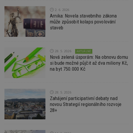
ú
An
2. 6. 2026
Arnika: Novela stavebního zákona
id
www.estav.cz
1 rok
T
co
může způsobit kolaps povolování
po
staveb
vy
se
_hjFirstSeen
29
S
Hotjar Ltd
minut
je
.estav.cz
54
ab
28. 5. 2026
AKTUÁLNĚ
sekund
sl
Nová zelená úsporám: Na obnovu domu
ce
si bude možné půjčit až dva miliony Kč,
pr
po
na byt 750.000 Kč
N
ž
id
i
_hjAbsoluteSessionInProgress
29
S
Hotjar Ltd
28. 5. 2026
minut
je
.estav.cz
Zahájení participativní debaty nad
54
ab
novou Strategií regionálního rozvoje
sekund
sl
ce
28+
pr
po
N
ž
id