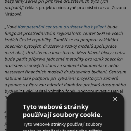
bezplatný servis při přípravě družstevních bytových
projektů
,“ řekla k projektu ministryně pro místní rozvoj Zuzana
Mrázová.
„
Nové
Kompetenční centrum družstevního bydlení
bude
fungovat prostřednictvím regionálních center SFPI ve všech
krajích České republiky. Zaměří se na podporu zakládání
obecních bytových družstev a rozvoj modelů spolupráce
mezi obcí, družstvem a investorem. Mezi hlavní úkoly centra
bude patřit příprava jednotné metodiky pro vznik obecních
družstev, vzorových stanov a smluvní dokumentace nebo
nastavení finančních modelů družstevního bydlení. Centrum
nabídne také podporu při vytváření projektových záměrů
a pomoc s přípravou národní databáze projektů dostupného
bydlení
,“ uvádí ředitel Státního fondu podpory investic Daniel
×
Ryšávka.
Tyto webové stránky
„
Dostupné bydlení dnes není problém jednotlivců, ale celé
používají soubory cookie.
společnosti. Města a obce jsou klíčovou součástí řešení, ale
potřebují silného odborného partnera, který jim pomůže
Tyto webové stránky používají soubory
připravovat reálné a dlouhodobě udržitelné projekty. Jsme