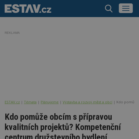
REKLAMA
ESTAV.cz
Témata
Plánujeme
Výstavba a rozvoj měst a obcí
Kdo pomůže o
Kdo pomůže obcím s přípravou
kvalitních projektů? Kompetenční
centrum družstevního bydlení