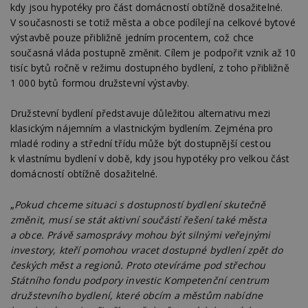
kdy jsou hypotéky pro část domácností obtížně dosažitelné.
V současnosti se totiž města a obce podílejí na celkové bytové
výstavbě pouze přibližně jedním procentem, což chce
současná vláda postupně změnit. Cílem je podpořit vznik až 10
tisíc bytů ročně v režimu dostupného bydlení, z toho přibližně
1 000 bytů formou družstevní výstavby.
Družstevní bydlení představuje důležitou alternativu mezi
klasickým nájemním a vlastnickým bydlením. Zejména pro
mladé rodiny a střední třídu může být dostupnější cestou
k vlastnímu bydlení v době, kdy jsou hypotéky pro velkou část
domácností obtížně dosažitelné.
„
Pokud chceme situaci s dostupností bydlení skutečně
změnit, musí se stát aktivní součástí řešení také města
a obce. Právě samosprávy mohou být silnými veřejnými
investory, kteří pomohou vracet dostupné bydlení zpět do
českých měst a regionů. Proto otevíráme pod střechou
Státního fondu podpory investic Kompetenční centrum
družstevního bydlení, které obcím a městům nabídne