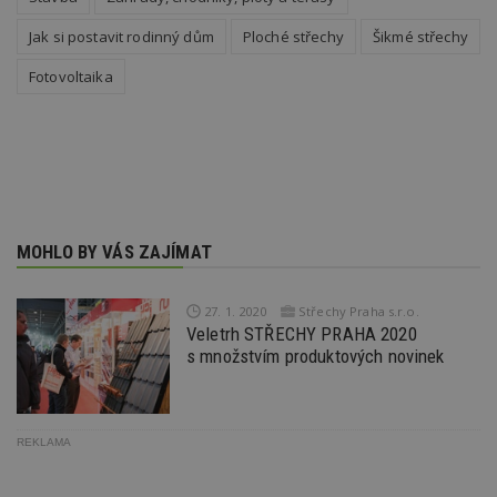
_hjIncludedInPageviewSample
2
T
Hotjar Ltd
minuty
co
www.estav.cz
Jak si postavit rodinný dům
Ploché střechy
Šikmé střechy
na
ab
Ho
Fotovoltaika
zd
ná
z
vz
d
l
z
st
w
_dc_gtm_UA-53599847-1
.estav.cz
53
T
MOHLO BY VÁS ZAJÍMAT
sekund
co
př
w
po
27. 1. 2020
Střechy Praha s.r.o.
S
Veletrh STŘECHY PRAHA 2020
Go
s množstvím produktových novinek
da
kó
Po
lz
z
nu
REKLAMA
be
sk
f
s