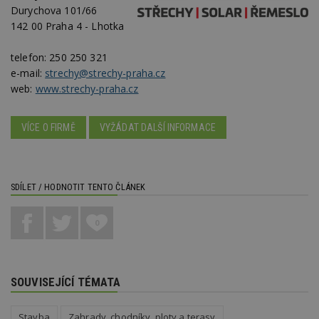
Durychova 101/66
142 00 Praha 4 - Lhotka
Funkční soubory
Nezařazené
telefon:
250 250 321
soubory
e-mail:
strechy@strechy-praha.cz
web:
www.strechy-praha.cz
VÍCE O FIRMĚ
VYŽÁDAT DALŠÍ INFORMACE
Nezbytně nutné soubory
Výkonové soubory
Soubory cílení
SDÍLET / HODNOTIT TENTO ČLÁNEK
Funkční soubory
Nezařazené soubory
0
Nezbytně nutné soubory cookie umožňují základní
funkce webových stránek, jako je přihlášení
uživatele a správa účtu. Webové stránky nelze bez
nezbytně nutných souborů cookie správně
používat.
SOUVISEJÍCÍ TÉMATA
Provider
/
Název
Vyprší
P
Doména
Stavba
Zahrady, chodníky, ploty a terasy