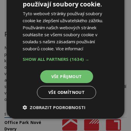
FESTIVAL DŘEVA A NÁŘADÍ
používají soubory cookie.
SOLAR PRAHA – 16. ročník veletrhu obnovitelných zdrojů
Tyto webové stránky používají soubory
a úspor energií
cookie ke zlepšení uživatelského zážitku.
Používáním našich webových stránek
Poradenství zdarma
souhlasíte se všemi soubory cookie v
souladu s našimi zásadami používání
Na veletrhu budou k dispozici bezplatná širokospektrá
souborů cookie.
Více informací
poradenská centra, kam mohou všichni návštěvníci přijít
SHOW ALL PARTNERS
(1634) →
konzultovat své problémy, projekty a nápady ve všech
oblastech výstavby. Garanty těchto center jsou ČKAIT, ČVUT
v Praze, Cech klempířů, pokrývačů a tesařů ČR, EkoWATT
VŠE PŘIJMOUT
a Česká fotovoltaická asociace. Novinkou je poradenství na
stánku Úřadu průmyslového vlastnictví, kde se zájemci dozvědí
VŠE ODMÍTNOUT
vše o ochraně duševního vlastnictví a o důležitosti patentové
ochrany při zavádění nových nápadů do praxe.
ZOBRAZIT PODROBNOSTI
STŘECHY PRAHA S.R.O.
Nezbytně
Výkonové
Soubory
Office Park Nové
nutné
soubory
cílení
soubory
Dvory