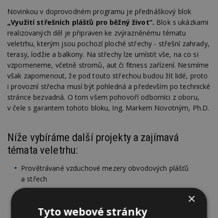
Novinkou v doprovodném programu je přednáškový blok
„Využití střešních plášťů pro běžný život“.
Blok s ukázkami
realizovaných děl je připraven ke zvýrazněnému tématu
veletrhu, kterým jsou pochozí ploché střechy - střešní zahrady,
terasy, lodžie a balkony. Na střechy lze umístit vše, na co si
vzpomeneme, včetně stromů, aut či fitness zařízení. Nesmíme
však zapomenout, že pod touto střechou budou žít lidé, proto
i provozní střecha musí být pohledná a především po technické
stránce bezvadná. O tom všem pohovoří odborníci z oboru,
v čele s garantem tohoto bloku, Ing. Markem Novotným, Ph.D.
Níže vybíráme další projekty a zajímavá
témata veletrhu:
Provětrávané vzduchové mezery obvodových plášťů
a střech
Konference 3. a 4. fáze EET
×
Digitalizace v řemesle – využití dronů ve stavebnictví
Tyto webové stránky