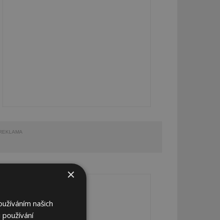
REKLAMA
×
REKLAMA
oužíváním našich
 používání