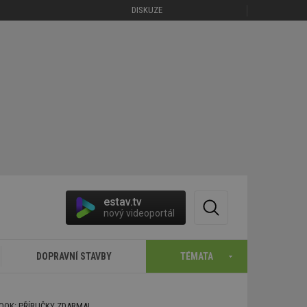
DISKUZE
estav.tv
nový videoportál
DOPRAVNÍ STAVBY
TÉMATA
BOOK: PŘÍRUČKY ZDARMA!