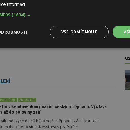
íce informací
TNERS
(1634) →
ODROBNOSTI
VŠE ODMÍTNOUT
VŠ
Stavebnictví v číslech
Výkonové
Soubory cílení
Funkční
y
soubory
soubory
AK
DLENÍ
oubory
Výkonové soubory
Soubory cílení
Funkční soubory
Ne
OPORUČUJE
AKTUÁLNĚ
ry cookie umožňují základní funkce webových stránek, jako je přihlášení uživatele
 letní víkendové domy napříč českými dějinami. Výstava
e bez nezbytně nutných souborů cookie správně používat.
y až do poloviny září
Provider
/
h víkendových domů bývá nejčastěji spojován s koncem
Vyprší
Popis
Doména
kem dvacátého století. Výstava v pražském