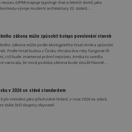
useu (UPM) mapuje typologii chat a letních domů jako
geviewSample
2
Tento soubor cookie je nastaven tak, 
Hotjar Ltd
minuty
Hotjar o tom, zda je tento návštěvník 
www.estav.cz
 kontextu vývoje moderní architektury 20. století.…
vzorkování dat definovaného limitem z
vašeho webu.
847-1
.estav.cz
53
Tento soubor cookie je přidružen k w
sekund
Správce značek Google k načtení dalšíc
stránku. Pokud je použit, lze jej považ
nutný, protože bez něj jiné skripty ne
ebního zákona může způsobit kolaps povolování staveb
správně. Konec názvu je jedinečné číslo
identifikátorem přidruženého účtu Goog
bního zákona může podle ekologického hnutí Arnika způsobit
eb. Podle hnutí budou v Česku zhruba dva roky fungovat tři
www.estav.cz
1 rok
Tento soubor cookie se používá k vytvá
í, což bude znamenat právní nejistotu. Arnika to uvedla
uživatele
dříve varovala, že nová podoba zákona bude sloužit hlavně…
29
Soubor cookie je nastaven tak, aby Hot
Hotjar Ltd
minut
začátek cesty uživatele pro celkový poče
.estav.cz
54
Neobsahuje žádné identifikovatelné in
sekund
onInProgress
29
Soubor cookie je nastaven tak, aby Hot
Hotjar Ltd
esku v 2026 se stává standardem
minut
začátek cesty uživatele pro celkový poče
.estav.cz
54
Neobsahuje žádné identifikovatelné in
sekund
ty bylo vnímáno jako přechodné řešení, v roce 2026 se stává
 stále širší skupiny obyvatel.
www.estav.cz
29
Tento soubor cookie se používá k vytvá
minut
uživatele
53
sekund
1 rok
Jedná se o soubor cookie, který slouží k
Google LLC
dalších souborů cookie návštěvníkem 
.estav.cz