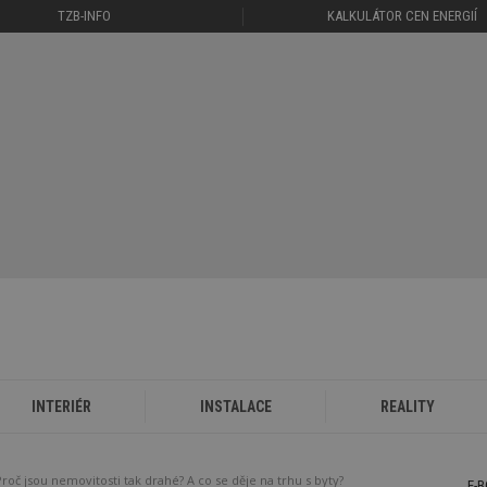
TZB-INFO
KALKULÁTOR CEN ENERGIÍ
INTERIÉR
INSTALACE
REALITY
Proč jsou nemovitosti tak drahé? A co se děje na trhu s byty?
E-