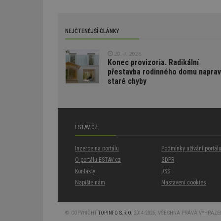
id
ibbid
ibbid
tuuid
NEJČTENĚJŠÍ ČLÁNKY
c
sid
20. 7. 2026
Konec provizoria. Radikální
přestavba rodinného domu naprav
staré chyby
tuuid
tuuid_lu
ESTAV.CZ
uu
Inzerce na portálu
Podmínky užívání portál
O portálu ESTAV.cz
GDPR
uuid
Kontakty
RSS
Napište nám
Nastavení cookies
tuuid_lu
© COPYRIGHT
TOPINFO S.R.O.
2014-2026, VŠECHNA PRÁVA VYHRAZENA