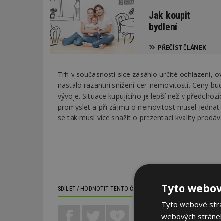
Jak koupit
bydlení
PŘEČÍST ČLÁNEK
Trh v současnosti sice zasáhlo určité ochlazení,
nastalo razantní snížení cen nemovitostí. Ceny 
vývoje. Situace kupujícího je lepší než v předchozí
promyslet a při zájmu o nemovitost musel jednat
se tak musí více snažit o prezentaci kvality prodá
Tyto webov
SDÍLET / HODNOTIT TENTO ČLÁNEK
Tyto webové strán
webových stránek
0