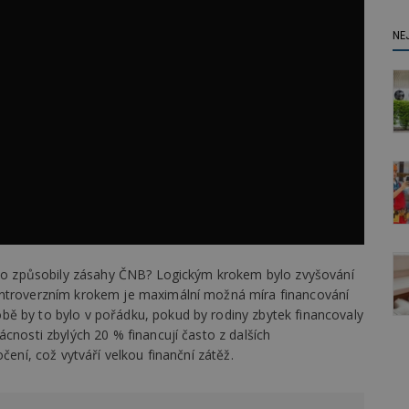
NE
. Co způsobily zásahy ČNB? Logickým krokem bylo zvyšování
ontroverzním krokem je maximální možná míra financování
ě by to bylo v pořádku, pokud by rodiny zbytek financovaly
cnosti zbylých 20 % financují často z dalších
čení, což vytváří velkou finanční zátěž.