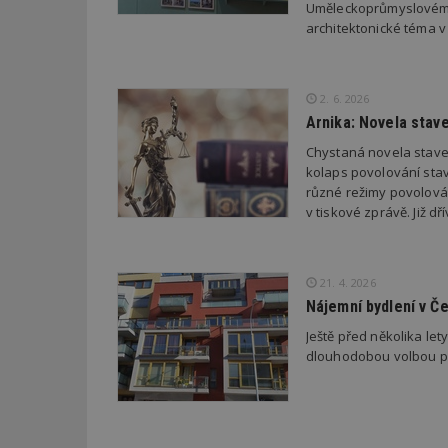
Uměleckoprůmyslovém m
_hjIncludedInPa
architektonické téma v
_dc_gtm_UA-53599
2. 6. 2026
Arnika: Novela stav
Chystaná novela stave
kolaps povolování stav
id
různé režimy povolován
v tiskové zprávě. Již 
_hjFirstSeen
21. 4. 2026
_hjAbsoluteSessi
Nájemní bydlení v Č
Ještě před několika le
dlouhodobou volbou pro
counter
__gfp_64b