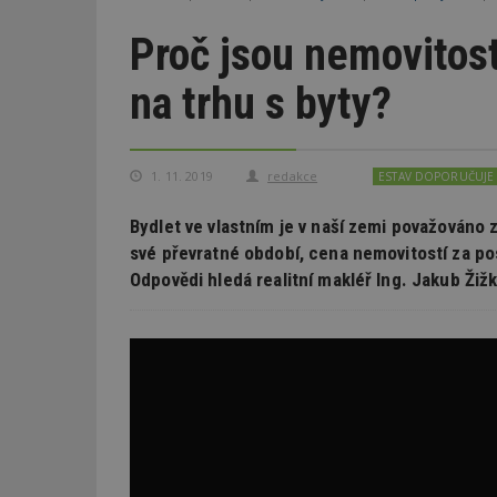
Proč jsou nemovitost
na trhu s byty?
1. 11. 2019
redakce
ESTAV DOPORUČUJE
Bydlet ve vlastním je v naší zemi považováno 
své převratné období, cena nemovitostí za pos
Odpovědi hledá realitní makléř Ing. Jakub Žiž