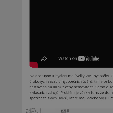
Na dostupnost bydlení mají velký vliv i hypotéky
úrokových sazeb u hypotečních úvěrů, tím více k
nastavená na 80 % z ceny nemovitosti. Samo o sob
z vlastních zdrojů. Problém je však v tom, že domá
spotřebitelských úvěrů, které mají daleko vyšší úro