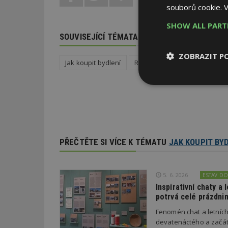
souborů cookie.
V
SHOW ALL PAR
SOUVISEJÍCÍ TÉMATA
ZOBRAZIT P
Jak koupit bydlení
Reality
Družstevní bydlení
Nezbytně
nutné soubor
PŘEČTĚTE SI VÍCE K TÉMATU
JAK KOUPIT BY
Nezbytně nutné s
5. 6. 2026
ESTAV D
Nezbytně nutné soubo
Inspirativní chaty a
Webové stránky nelz
potrvá celé prázdnin
Fenomén chat a letníc
Název
devatenáctého a začát