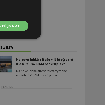
E PŘIJMOUT
Nezařazené
soubory
CE A SLEVY
Na nové lehké střeše v létě výrazně
ušetříte. SATJAM rozšiřuje akci
Na nové lehké střeše v létě výrazně
ušetříte. SATJAM rozšiřuje akci
zařazené soubory
 a správa účtu.
REKLAMA