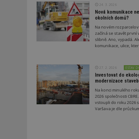
24. 3. 2026
Nová komunikace neb
okolních domů?
Název
Provider
Pr
Název
Na novém rozparcelova
Název
/
D
Název
_hjSessionUser_1
začíná se stavět první
Doména
test
.m
slibně. Ano, vypadá. A
tu
_gid
CMID
Google
komunikace, ulice, kter
LLC
Gdyn
mobile
ww
.estav.cz
_ga
TDID
Google
sssp_session
c
.e
LLC
27. 2. 2026
ESTAV 
.estav.cz
ui
Investovat do ekolo
VISITOR_INFO1_LI
modernizace staveb
cct
Na konci minulého rok
_hjSession_170189
2026 společnosti CBRE. 
Gtest
uid
vstoupli do roku 2026 s
Varšava je dle průzku
C
test_cookie
bm2uu
cct