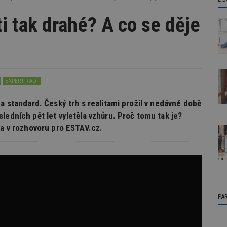
i tak drahé? A co se děje
EXPERT RADÍ
za standard. Český trh s realitami prožil v nedávné době
ledních pět let vyletěla vzhůru. Proč tomu tak je?
ka v rozhovoru pro ESTAV.cz.
PA