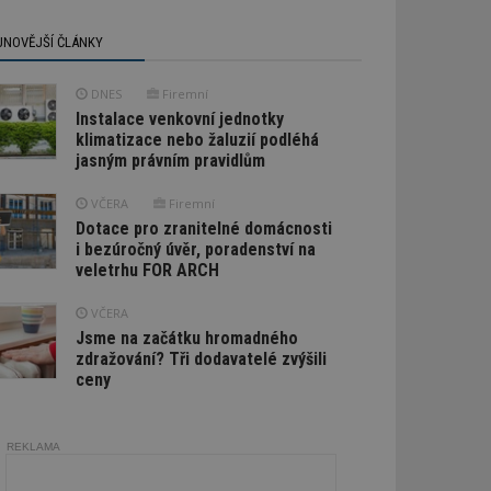
JNOVĚJŠÍ ČLÁNKY
DNES
Firemní
Instalace venkovní jednotky
klimatizace nebo žaluzií podléhá
jasným právním pravidlům
VČERA
Firemní
Dotace pro zranitelné domácnosti
i bezúročný úvěr, poradenství na
veletrhu FOR ARCH
VČERA
Jsme na začátku hromadného
zdražování? Tři dodavatelé zvýšili
ceny
REKLAMA