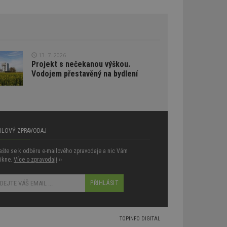
lýze a optimalizaci
oogle Targeting
e
tch.net, aby byly
antnější.
ale pokud je
13. 7. 2026
pravděpodobně
Projekt s nečekanou výškou.
Vodojem přestavěný na bydlení
tch.net, aby byly
antnější.
umožňuje
e webech. To
reklamy a zajistit,
 stejné reklamy.
AILOVÝ ZPRAVODAJ
atelů napříč
lašte se k odběru e-mailového zpravodaje a nic Vám
ikne.
Více o zpravodaji
››
aci relevance
ích z více
vštěvnících obvykle
am třetích stran.
umožňuje
e webech. To
TOPINFO DIGITAL
reklamy a zajistit,