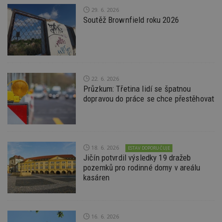
st
w
29. 6. 2026
Soutěž Brownfield roku 2026
_dc_gtm_UA-53599847-1
.estav.cz
53
T
sekund
co
př
w
po
S
Go
da
kó
22. 6. 2026
Po
Průzkum: Třetina lidí se špatnou
lz
dopravou do práce se chce přestěhovat
z
nu
be
sk
f
s
ná
je
18. 6. 2026
ESTAV DOPORUČUJE
kt
Jičín potvrdil výsledky 19 dražeb
id
pozemků pro rodinné domy v areálu
p
ú
kasáren
An
id
www.estav.cz
1 rok
T
co
po
16. 6. 2026
vy