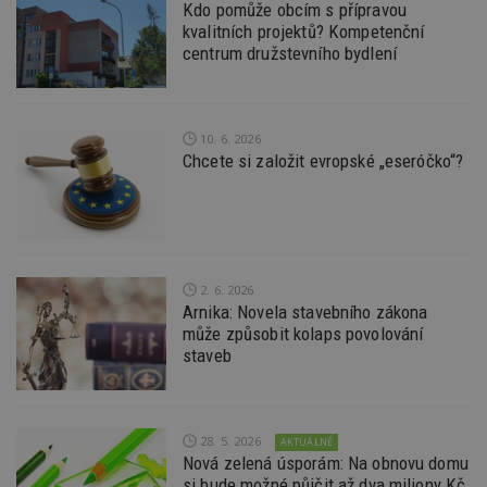
se
Kdo pomůže obcím s přípravou
kvalitních projektů? Kompetenční
_hjFirstSeen
29
S
Hotjar Ltd
centrum družstevního bydlení
minut
je
.estav.cz
54
ab
sekund
sl
ce
pr
po
10. 6. 2026
N
ž
Chcete si založit evropské „eseróčko“?
id
i
_hjAbsoluteSessionInProgress
29
S
Hotjar Ltd
minut
je
.estav.cz
54
ab
sekund
sl
ce
2. 6. 2026
pr
Arnika: Novela stavebního zákona
po
N
může způsobit kolaps povolování
ž
staveb
id
i
counter
www.estav.cz
29
T
minut
co
53
po
28. 5. 2026
AKTUÁLNĚ
sekund
vy
Nová zelená úsporám: Na obnovu domu
se
si bude možné půjčit až dva miliony Kč,