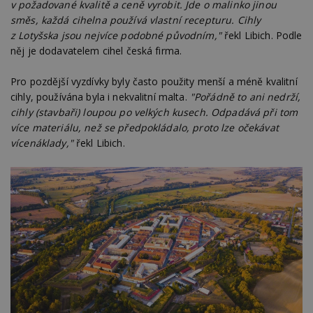
v požadované kvalitě a ceně vyrobit. Jde o malinko jinou
směs, každá cihelna používá vlastní recepturu. Cihly
z Lotyšska jsou nejvíce podobné původním,"
řekl Libich. Podle
něj je dodavatelem cihel česká firma.
Pro pozdější vyzdívky byly často použity menší a méně kvalitní
cihly, používána byla i nekvalitní malta.
"Pořádně to ani nedrží,
cihly (stavbaři) loupou po velkých kusech. Odpadává při tom
více materiálu, než se předpokládalo, proto lze očekávat
vícenáklady,"
řekl Libich.