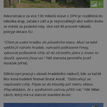
3×
Rekonstrukce za více 130 milionů korun s DPH je rozdělená do
několika etap, začala v září a je nejrozsáhlejší akcí svého druhu
ve městě za poslední roky. Více než 80 procent nákladů
pokryje dotace EU.
"Cílem je uvést hradbu do původního stavu. Musí se také
vytěžit jíl nahoře hradeb, nahradit poškozené římsy,
vybourat poškozené cihly až do zdravého jádra a znovu to
dozdít, zpevnit jílový val,"
řekl starosta Jaroměře Josef
Horáček (VPM).
Dělníci nyní pracují v oblasti hradebního nádvoří, kde se každé
léto koná hudební festival Brutal Assult.
"Odstraňují se
nepůvodní cihly. Půjde se do hloubky půl metru tělesa.
Přepokládám, že s vyzdíváním začnou příští rok,"
řekl Milan
Libich, který má na starosti stavební dozor.