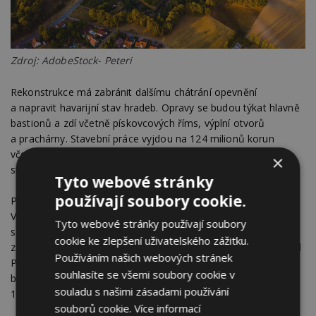
Zdroj: AdobeStock- Peteri
Rekonstrukce má zabránit dalšímu chátrání opevnění
a napravit havarijní stav hradeb. Opravy se budou týkat hlavně
bastionů a zdí včetně pískovcových říms, výplní otvorů
a prachárny. Stavební práce vyjdou na 124 milionů korun
včetně daně. Zbytek připadá na projektovou dokumentaci,
×
stavební dozor a další záležitosti.
Tyto webové stránky
používají soubory cookie.
Pevnostní město Josefov je městskou památkovou rezervací.
Vnější opevnění, takzvaná Horní pevnost, je na indikativním
Tyto webové stránky používají soubory
seznamu národních kulturních památek. Pevnost vznikla
cookie ke zlepšení uživatelského zážitku.
z podnětu císaře Josefa II. kvůli ochraně zemských hranic před
Používáním našich webových stránek
Pruskem roku 1780 a o sedm let později byla předána jako
souhlasíte se všemi soubory cookie v
bojeschopná. Poté se dál modernizovala, a to až do roku
souladu s našimi zásadami používání
1850, kdy zažívala největší rozkvět.
souborů cookie.
Více informací