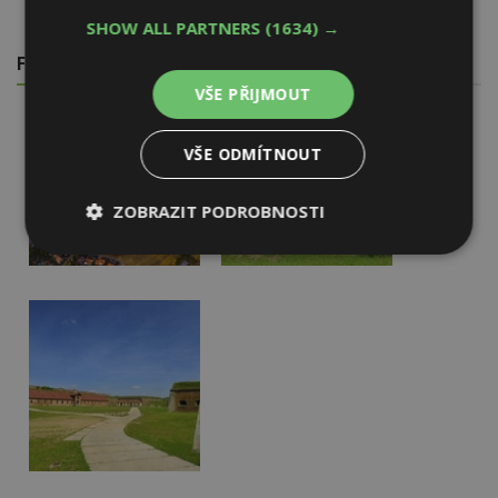
SHOW ALL PARTNERS
(1634) →
FOTOGALERIE
VŠE PŘIJMOUT
VŠE ODMÍTNOUT
ZOBRAZIT PODROBNOSTI
Nezbytně
Výkonové
Soubory
nutné
soubory
cílení
soubory
Funkční soubory
Nezařazené
soubory