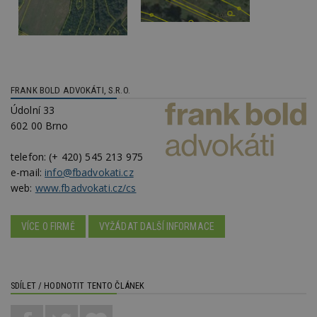
_hjAbsoluteSessionInProgress
29
S
Hotjar Ltd
minut
je
.estav.cz
54
ab
sekund
sl
ce
pr
po
N
FRANK BOLD ADVOKÁTI, S.R.O.
ž
id
Údolní 33
i
602 00 Brno
counter
www.estav.cz
29
T
minut
co
53
po
telefon:
(+ 420) 545 213 975
sekund
vy
e-mail:
info@fbadvokati.cz
se
web:
www.fbadvokati.cz/cs
__gfp_64b
1 rok
Je
Google LLC
so
.estav.cz
kt
sp
VÍCE O FIRMĚ
VYŽÁDAT DALŠÍ INFORMACE
da
c
n
w
SDÍLET / HODNOTIT TENTO ČLÁNEK