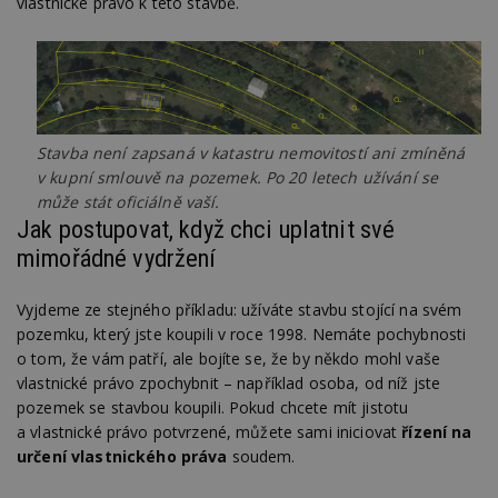
vlastnické právo k této stavbě.
Stavba není zapsaná v katastru nemovitostí ani zmíněná
v kupní smlouvě na pozemek. Po 20 letech užívání se
může stát oficiálně vaší.
Jak postupovat, když chci uplatnit své
mimořádné vydržení
Vyjdeme ze stejného příkladu: užíváte stavbu stojící na svém
pozemku, který jste koupili v roce 1998. Nemáte pochybnosti
o tom, že vám patří, ale bojíte se, že by někdo mohl vaše
vlastnické právo zpochybnit – například osoba, od níž jste
pozemek se stavbou koupili. Pokud chcete mít jistotu
a vlastnické právo potvrzené, můžete sami iniciovat
řízení na
určení vlastnického práva
soudem.