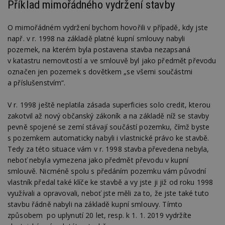
Příklad mimořádného vydržení stavby
O mimořádném vydržení bychom hovořili v případě, kdy jste
např. v r. 1998 na základě platné kupní smlouvy nabyli
pozemek, na kterém byla postavena stavba nezapsaná
v katastru nemovitostí a ve smlouvě byl jako předmět převodu
označen jen pozemek s dovětkem „se všemi součástmi
a příslušenstvím“.
V r. 1998 ještě neplatila zásada superficies solo credit, kterou
zakotvil až nový občanský zákoník a na základě níž se stavby
pevně spojené se zemí stávají součástí pozemku, čímž byste
s pozemkem automaticky nabyli i vlastnické právo ke stavbě.
Tedy za této situace vám v r. 1998 stavba převedena nebyla,
neboť nebyla vymezena jako předmět převodu v kupní
smlouvě. Nicméně spolu s předáním pozemku vám původní
vlastník předal také klíče ke stavbě a vy jste ji již od roku 1998
využívali a opravovali, neboť jste měli za to, že jste také tuto
stavbu řádně nabyli na základě kupní smlouvy. Tímto
způsobem po uplynutí 20 let, resp. k 1. 1. 2019 vydržíte