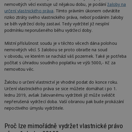
nezbytně nutných souborů cookie správně
nemovitých věcí existuje už nějakou dobu, je podání
žaloby na
používat.
určení vlastnického práva
. Tímto právním úkonem odvrátíte
Provider
/
riziko ztráty svého vlastnického práva, neboť podáním žaloby
Název
Vyprší
P
Doména
se běh vydržecí doby zastaví. Tedy vydržitel již nesplní
_hjIncludedInPageviewSample
2
T
Hotjar Ltd
podmínku neporušeného běhu vydržecí doby.
minuty
co
www.estav.cz
na
ab
Místní příslušnost soudu je v těchto věcech dána polohou
Ho
nemovitých věcí. S žalobou se proto obraťte na soud
zd
ná
v obvodu, ve kterém se nachází váš pozemek. Také je potřeba
z
počítat s úhradou soudního poplatku ve výši 5000,- Kč za
vz
d
nemovitou věc.
l
z
st
Žalobu o určení vlastnictví je vhodné podat do konce roku.
w
Určení vlastnického práva se sice můžete domáhat i po 1.
_dc_gtm_UA-53599847-1
.estav.cz
53
T
lednu 2019, avšak žalovanému vydržiteli již může svědčit
sekund
co
př
nepřerušená vydržecí doba. Vaší obranou pak bude prokázání
w
nepoctivého úmyslu vydržitele.
po
S
Go
da
Proč lze mimořádně vydržet vlastnické právo
kó
Po