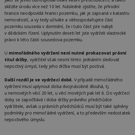
sklízíte úrodu více než 10 let. Následně zjistíte, že přírodní
hranice neodpovídá hranici pozemku, jak je zapsaná v katastru
nemovitostí, a vy tedy užíváte a obhospodařujete část
pozemku souseda v domnění, že i tuto část jste nabyli
v dědickém řízení. Uplynutím deseti let jste vydrželi vlastnické
právo k této části sousedova pozemku.
U
mimořádného vydržení není nutné prokazovat právní
titul držby
, vydržitel však nesmí tímto jednáním sledovat
nepoctivý úmysl, tedy jeho držba musí být poctivá.
Další rozdíl je ve vydržecí době.
V případě mimořádného
vydržení musí uplynout doba dvojnásobně dlouhá, tj.
u nemovitých věcí 20 let, u věcí movitých pak let 6. Do vydržecí
doby se započítává i doba držby právního předchůdce
vydržitele, avšak u právních předchůdců musí být také splněny
podmínky pro mimořádné vydržení, a to především nedostatek
nepoctivého úmyslu.