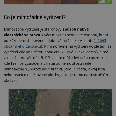
2×
Co je mimořádné vydržení?
Mimořádné vydržení je staronový
způsob nabytí
vlastnického práva
k věci movité i nemovité osobou, která
po zákonem stanovenou dobu věc drží jako vlastník
(§ 1095
občanského zákoníku
). K mimořádnému vydržení dojde tím, že
vydržitel věc po určitou dobu drží – užívá ji jako vlastník a má
za to, že mu věc náleží. Příkladem může být držba pozemku,
kde hranice vyznačená v katastru nemovitostí vede
mimoběžně s „přirozenou“ hranicí, jako je cesta, okraj lesa
nebo hranice obdělávané plochy, jako je tomu na ilustračním
obrázku.