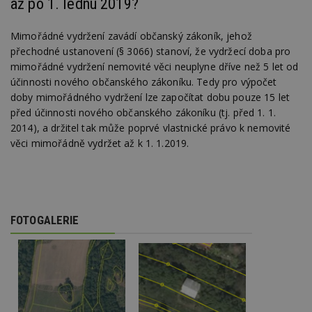
až po 1. lednu 2019?
lz
z
nu
be
Mimořádné vydržení zavádí občanský zákoník, jehož
sk
přechodné ustanovení (§ 3066) stanoví, že vydržecí doba pro
f
s
mimořádné vydržení nemovité věci neuplyne dříve než 5 let od
ná
je
účinnosti nového občanského zákoníku. Tedy pro výpočet
kt
doby mimořádného vydržení lze započítat dobu pouze 15 let
id
p
před účinnosti nového občanského zákoníku (tj. před 1. 1.
ú
2014), a držitel tak může poprvé vlastnické právo k nemovité
An
věci mimořádně vydržet až k 1. 1.2019.
id
www.estav.cz
1 rok
T
co
po
vy
se
_hjFirstSeen
29
S
Hotjar Ltd
minut
je
.estav.cz
FOTOGALERIE
54
ab
sekund
sl
ce
pr
po
N
ž
id
i