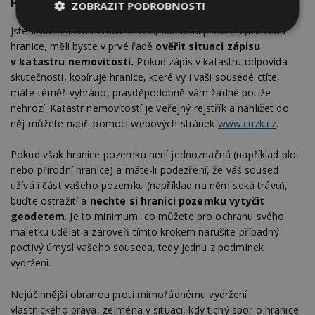
ZOBRAZIT PODROBNOSTI
Jste-li vlastníkem nemovité věci, kde není přesně vymezená
Nezbytně
Výkonové
Soubory
nutné
soubory
cílení
hranice, měli byste v prvé řadě
ověřit situaci zápisu
soubory
v katastru nemovitostí.
Pokud zápis v katastru odpovídá
skutečnosti, kopíruje hranice, které vy i vaši sousedé ctíte,
máte téměř vyhráno, pravděpodobně vám žádné potíže
nehrozí. Katastr nemovitostí je veřejný rejstřík a nahlížet do
Funkční soubory
Nezařazené
soubory
něj můžete např. pomoci webových stránek
www.cuzk.cz
.
Pokud však hranice pozemku není jednoznačná (například plot
nebo přírodní hranice) a máte-li podezření, že váš soused
užívá i část vašeho pozemku (například na něm seká trávu),
buďte ostražití a
nechte si hranici pozemku vytyčit
geodetem
. Je to minimum, co můžete pro ochranu svého
Nezbytně nutné soubory
majetku udělat a zároveň tímto krokem narušíte případný
Výkonové soubory
Soubory cílení
poctivý úmysl vašeho souseda, tedy jednu z podmínek
Funkční soubory
Nezařazené soubory
vydržení.
Nezbytně nutné soubory cookie umožňují základní
Nejúčinnější obranou proti mimořádnému vydržení
funkce webových stránek, jako je přihlášení
vlastnického práva, zejména v situaci, kdy tichý spor o hranice
uživatele a správa účtu. Webové stránky nelze bez