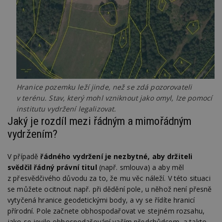
Hranice pozemku leží jinde, než se zdá pozorovateli
v terénu. Stav, který mohl vzniknout jako omyl, lze pomocí
institutu vydržení legalizovat.
Jaký je rozdíl mezi řádným a mimořádným
vydržením?
V případě
řádného vydržení je nezbytné, aby držiteli
svědčil řádný právní titul
(např. smlouva) a aby měl
z přesvědčivého důvodu za to, že mu věc náleží. V této situaci
se můžete ocitnout např. při dědění pole, u něhož není přesně
vytyčená hranice geodetickými body, a vy se řídíte hranicí
přírodní. Pole začnete obhospodařovat ve stejném rozsahu,
jako se jevilo obhospodařování vaším předchůdcem, a takto