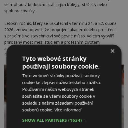
se mohou v budoucnu stát jejich kolegy, stážisty nebo
spolupracovníky.
Letošní ročník, který se uskutečnil v termínu 21. a 22. dubna
2026, znovu potvrdil, že propojení akademického prostředí
s praxí má ve stavebnictví své pevné místo. Veletrh vytváří
přirozený most mezi studiem a profesním životem
a podporuje vztahy, které mohou být přínosné pro studenty,
×
firmy i celý obor.
Tyto webové stránky
používají soubory cookie.
Tyto webové stránky používají soubory
cookie ke zlepšení uživatelského zážitku.
Používáním našich webových stránek
souhlasíte se všemi soubory cookie v
souladu s našimi zásadami používání
souborů cookie.
Více informací
SHOW ALL PARTNERS
(1634) →