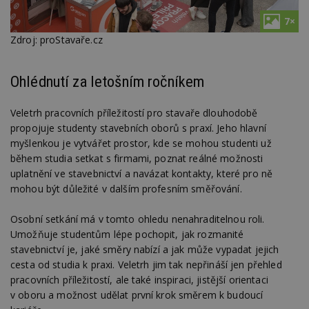
7×
Zdroj: proStavaře.cz
Ohlédnutí za letošním ročníkem
Veletrh pracovních příležitostí pro stavaře dlouhodobě
propojuje studenty stavebních oborů s praxí. Jeho hlavní
myšlenkou je vytvářet prostor, kde se mohou studenti už
během studia setkat s firmami, poznat reálné možnosti
uplatnění ve stavebnictví a navázat kontakty, které pro ně
mohou být důležité v dalším profesním směřování.
Osobní setkání má v tomto ohledu nenahraditelnou roli.
Umožňuje studentům lépe pochopit, jak rozmanité
stavebnictví je, jaké směry nabízí a jak může vypadat jejich
cesta od studia k praxi. Veletrh jim tak nepřináší jen přehled
pracovních příležitostí, ale také inspiraci, jistější orientaci
v oboru a možnost udělat první krok směrem k budoucí