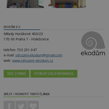
_dc_gtm_UA-53599847-1
.estav.cz
53
T
sekund
co
př
w
po
S
Go
EKODŮM Z.S.
da
kó
Milady Horákové 400/23
Po
170 00 Praha 7 - Holešovice
lz
z
nu
telefon:
733 251 047
be
sk
e-mail:
sdruzeni.ekodum@gmail.com
f
web:
www.sdruzeni-ekodum.cz
s
ná
je
kt
VÍCE O FIRMĚ
VYŽÁDAT DALŠÍ INFORMACE
id
p
ú
An
id
www.estav.cz
1 rok
T
SDÍLET / HODNOTIT TENTO ČLÁNEK
co
po
vy
se
0