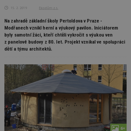
15. 2. 2019
Ekodům z.s.
Na zahradě základní školy Pertoldova v Praze -
Modřanech vznikl herní a výukový pavilon. Iniciátorem
byly samotní žáci, kteří chtěli vykročit s výukou ven
z panelové budovy z 80. let. Projekt vznikal ve spolupráci
dětí a týmu architektů.
6×