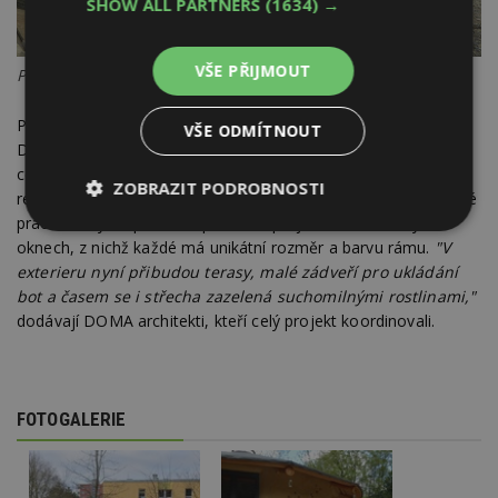
SHOW ALL PARTNERS
(1634) →
VŠE PŘIJMOUT
Pavilon ZŠ MONTESSORI
Palubovou podlahu položili truhláři do liaporového násypu.
VŠE ODMÍTNOUT
Díky kamnům s externím komínem bude pavilon sloužit jako
celoročně využívaný výukový a tvůrčí prostor. Celá stavba byla
ZOBRAZIT PODROBNOSTI
realizována zejména z darů a mnoha stovek hodin dobrovolné
práce. Nízký rozpočet se pozitivně projevil i na dřevěných
Nezbytně
Výkonové
Soubory
oknech, z nichž každé má unikátní rozměr a barvu rámu.
"V
nutné
soubory
cílení
soubory
exterieru nyní přibudou terasy, malé zádveří pro ukládání
bot a časem se i střecha zazelená suchomilnými rostlinami,"
dodávají DOMA architekti, kteří celý projekt koordinovali.
Funkční soubory
Nezařazené
soubory
FOTOGALERIE