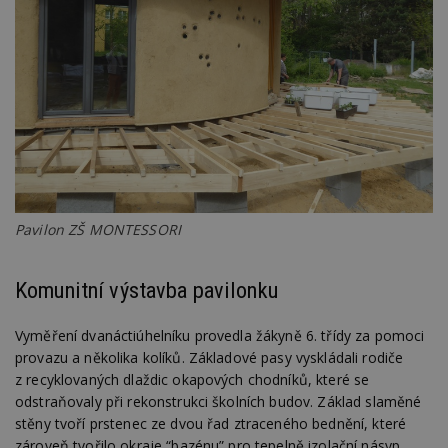
Pavilon ZŠ MONTESSORI
Komunitní výstavba pavilonku
Vyměření dvanáctiúhelníku provedla žákyně 6. třídy za pomoci
provazu a několika kolíků. Základové pasy vyskládali rodiče
z recyklovaných dlaždic okapových chodníků, které se
odstraňovaly při rekonstrukci školních budov. Základ slaměné
stěny tvoří prstenec ze dvou řad ztraceného bednění, které
zároveň tvořilo okraje “bazénu” pro tepelně izolační násyp