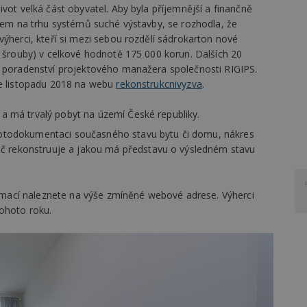
vot velká část obyvatel. Aby byla příjemnější a finančně
drem na trhu systémů suché výstavby, se rozhodla, že
výherci, kteří si mezi sebou rozdělí sádrokarton nové
, šrouby) v celkové hodnotě 175 000 korun. Dalších 20
í poradenství projektového manažera společnosti RIGIPS.
ce listopadu 2018 na webu
rekonstrukcnivyzva
.
t a má trvalý pobyt na území České republiky.
 fotodokumentaci současného stavu bytu či domu, nákres
č rekonstruuje a jakou má představu o výsledném stavu
ací naleznete na výše zmíněné webové adrese. Výherci
tohoto roku.