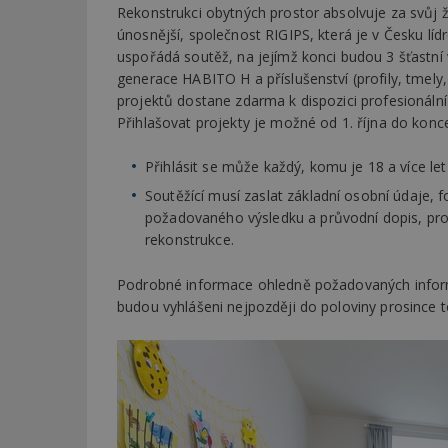
Rekonstrukci obytných prostor absolvuje za svůj ži
únosnější, společnost RIGIPS, která je v Česku lí
uspořádá soutěž, na jejímž konci budou 3 šťastní 
generace HABITO H a příslušenství (profily, tmely
projektů dostane zdarma k dispozici profesionáln
Přihlašovat projekty je možné od 1. října do kon
Přihlásit se může každý, komu je 18 a více le
Soutěžící musí zaslat základní osobní údaje,
požadovaného výsledku a průvodní dopis, pro
rekonstrukce.
Podrobné informace ohledně požadovaných inform
budou vyhlášeni nejpozději do poloviny prosince 