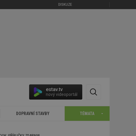
DISKUZE
estav.tv
nový videoportál
DOPRAVNÍ STAVBY
TÉMATA
BOOK: PŘÍRUČKY ZDARMA!