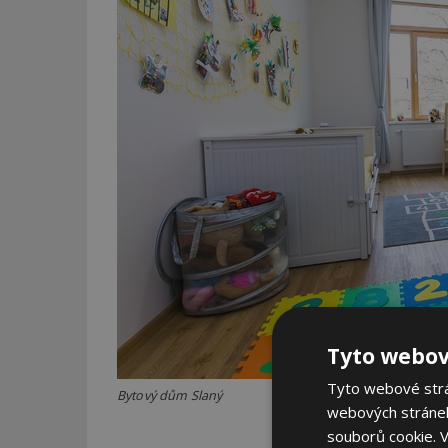
Tyto webov
Tyto webové strán
Bytový dům Slaný
webových stránek
souborů cookie.
V