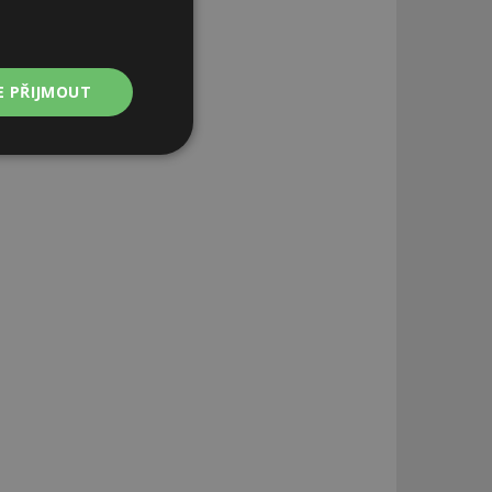
E PŘIJMOUT
Nezařazené
soubory
zařazené soubory
 a správa účtu.
aby informoval
zahrnut do