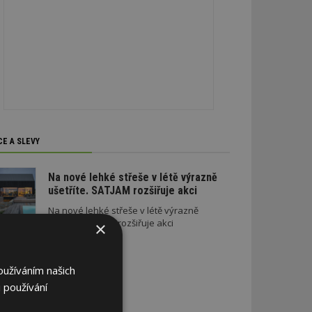
CE A SLEVY
Na nové lehké střeše v létě výrazně
ušetříte. SATJAM rozšiřuje akci
Na nové lehké střeše v létě výrazně
ušetříte. SATJAM rozšiřuje akci
×
oužíváním našich
 používání