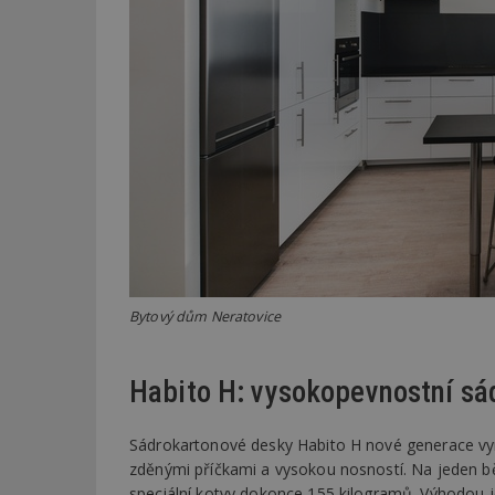
_dc_gtm_UA-53599
id
_hjFirstSeen
_hjAbsoluteSessi
Bytový dům Neratovice
counter
Habito H: vysokopevnostní sá
Sádrokartonové desky Habito H nové generace vyni
__gfp_64b
zděnými příčkami a vysokou nosností. Na jeden b
speciální kotvy dokonce 155 kilogramů. Výhodou j