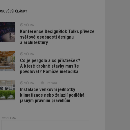
JNOVĚJŠÍ ČLÁNKY
VČERA
Konference DesignBlok Talks přiveze
světové osobnosti designu
a architektury
VČERA
Co je pergola a co přístřešek?
A které drobné stavby musíte
povolovat? Pomůže metodika
VČERA
Firemní
Instalace venkovní jednotky
klimatizace nebo žaluzií podléhá
jasným právním pravidlům
REKLAMA