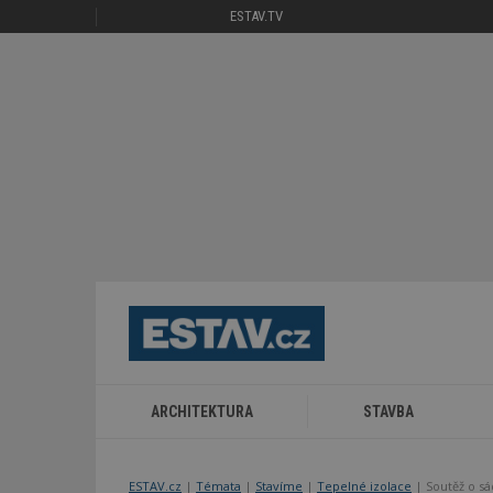
ESTAV.TV
ARCHITEKTURA
STAVBA
ESTAV.cz
Témata
Stavíme
Tepelné izolace
Soutěž o s