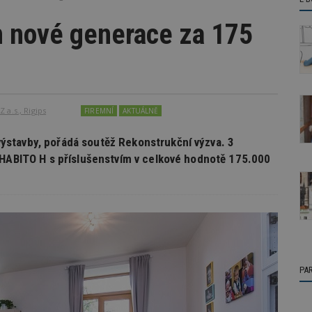
n nové generace za 175
 a.s., Rigips
FIREMNÍ
AKTUÁLNĚ
stavby, pořádá soutěž Rekonstrukční výzva. 3
 HABITO H s příslušenstvím v celkové hodnotě 175.000
PA