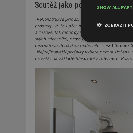
Soutěž jako poděkování za zá
SHOW ALL PAR
„
Rekonstrukce přináší lepší bydlení a více radost
ZOBRAZIT P
prostory, ví, že i přes moderní materiály, které
a časově, tak mnohdy i psychicky. Na českém tr
svých zákazníků, proto jsme se rozhodli uspořád
Nezbytně
bezplatnou dodávkou materiálu,
“ uvádí Simona S
nutné soubor
„
Nejzajímavější projekty vybere porota složená ze
projekty na základě hlasování z internetu. Rozh
Nezbytně nutné s
Nezbytně nutné soubo
Webové stránky nelz
Název
_hjIncludedInPa