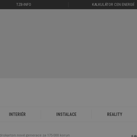
TZB-INFO
KALKULÁTOR CEN ENERGIÍ
INTERIÉR
INSTALACE
REALITY
ádrokarton nové generace za 175 000 korun
E-