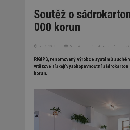
Soutěž o sádrokarto
000 korun
7. 10. 2018
Saint-Gobain Construction Products CZ
RIGIPS, renomovaný výrobce systémů suché vý
vítězové získají vysokopevnostní sádrokarton
korun.