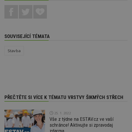
vz
d
l
0
z
st
w
_dc_gtm_UA-53599847-1
.estav.cz
53
T
sekund
co
SOUVISEJÍCÍ TÉMATA
př
w
po
Stavba
S
Go
da
kó
Po
lz
z
nu
be
sk
f
s
PŘEČTĚTE SI VÍCE K TÉMATU VRSTVY ŠIKMÝCH STŘECH
ná
je
kt
id
25. 1. 2022
p
Vše z týdne na ESTAV.cz ve vaší
ú
schránce! Aktivujte si zpravodaj
An
zdarma