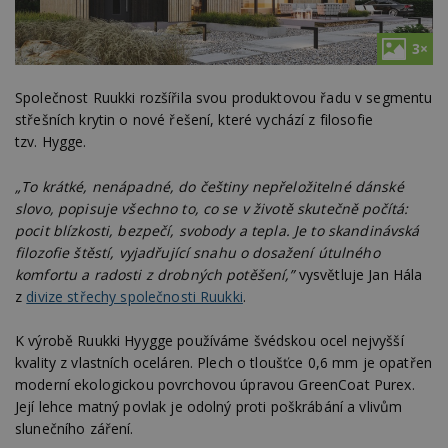
3×
Společnost Ruukki rozšířila svou produktovou řadu v segmentu
střešních krytin o nové řešení, které vychází z filosofie
tzv. Hygge.
„
To krátké, nenápadné, do češtiny nepřeložitelné dánské
slovo, popisuje všechno to, co se v životě skutečně počítá:
pocit blízkosti, bezpečí, svobody a tepla. Je to skandinávská
filozofie štěstí, vyjadřující snahu o dosažení útulného
komfortu
a radosti z drobných potěšení,
”
vysvětluje Jan Hála
z
divize střechy společnosti Ruukki
.
K výrobě Ruukki Hyygge používáme švédskou ocel nejvyšší
kvality z vlastních oceláren. Plech o tloušťce 0,6 mm je opatřen
moderní ekologickou povrchovou úpravou GreenCoat Purex.
Její lehce matný povlak je odolný proti poškrábání a vlivům
slunečního záření.