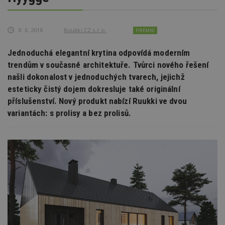
8. 6. 2018
Ruukki CZ s.r.o.
FIREMNÍ
Jednoduchá elegantní krytina odpovídá moderním
trendům v současné architektuře. Tvůrci nového řešení
našli dokonalost v jednoduchých tvarech, jejichž
esteticky čistý dojem dokresluje také originální
příslušenství. Nový produkt nabízí Ruukki ve dvou
variantách: s prolisy a bez prolisů.