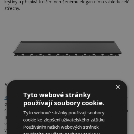
krytiny a přispívá k ničím nerušenému elegantnímu vzhledu celé
střechy.
Ruukki Hyygge bez prolisů
×
Tyto webové stránky
Ruukki Hyygge
je dodávána ve třech oblíbených barvách, které
používají soubory cookie.
odpovídají současným trendům v architektuře: antracitové,
šedé a černé.
Jednoduchost a minimalizmus v trojím vydání, to
Tyto webové stránky používají soubory
je Ruukki Hyygge, kterou může každý přizpůsobit svému
cookie ke zlepšení uživatelského zážitku.
vkusu. Ruukki Hyygge je maloformátová střešní krytina
Používáním našich webových stránek
vyráběná ve variantách bez prolisů, anebo s prolisy. Střešní
souhlasíte se všemi soubory cookie v