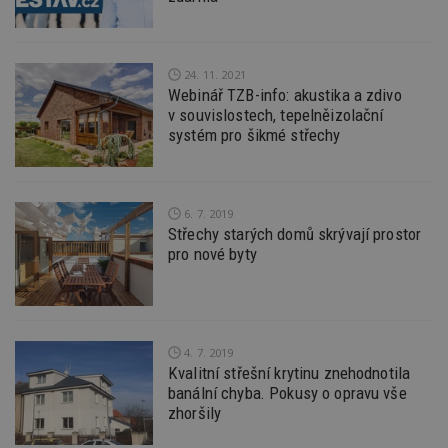
id
www.estav.cz
1 rok
T
co
po
vy
se
24. 11. 2021
_hjFirstSeen
29
S
Hotjar Ltd
Webinář TZB-info: akustika a zdivo
minut
je
.estav.cz
v souvislostech, tepelněizolační
54
ab
systém pro šikmé střechy
sekund
sl
ce
pr
po
N
ž
6. 7. 2019
id
i
Střechy starých domů skrývají prostor
pro nové byty
_hjAbsoluteSessionInProgress
29
S
Hotjar Ltd
minut
je
.estav.cz
54
ab
sekund
sl
ce
pr
po
4. 7. 2019
N
Kvalitní střešní krytinu znehodnotila
ž
id
banální chyba. Pokusy o opravu vše
i
zhoršily
counter
www.estav.cz
29
T
minut
co