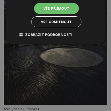
VŠE PŘIJMOUT
VŠE ODMÍTNOUT
ZOBRAZIT PODROBNOSTI
Nezbytně
Výkonové
Soubory
nutné
soubory
cílení
soubory
Funkční soubory
Nezařazené
soubory
foto: João Guimarães
Nezbytně nutné soubory