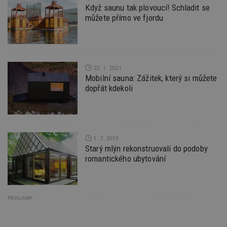
údajů 
Když saunu tak plovoucí! Schladit se
návště
více w
můžete přímo ve fjordu
stránek
výměnu
návště
obvykl
poskyt
centr
výměn
22. 1. 2021
třetích
Mobilní sauna: Zážitek, který si můžete
tuuid_lu
.bidswitch.net
1 rok
Obsah
dopřát kdekoli
jedine
návště
které 
Bidswi
sledov
návště
více w
1. 7. 2019
umožň
Starý mlýn rekonstruovali do podoby
Bidswi
optima
romantického ubytování
releva
reklamy
aby se
návště
několik
REKLAMA
nezobr
stejné
CMST
1 den
Shrom
Casale Media