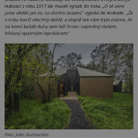
realizací z roku 2017 ale museli vyrazit do Irska. „
O té zemi
jsme věděli jen to, co všichni ostatní
,“ vypráví de Andrade. „
Že
v Irsku končí všechny deště, a stejně tak nám bylo známo, že
na konci každé duhy tam leží hrnec naplněný zlatem,
hlídaný opatrným leprikónem
.“
foto: João Guimarães