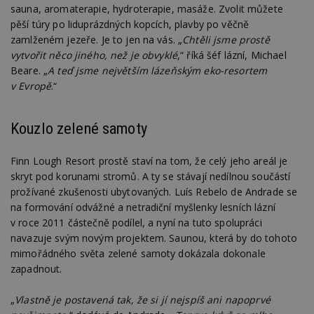
sauna, aromaterapie, hydroterapie, masáže. Zvolit můžete
pěší túry po liduprázdných kopcích, plavby po věčně
zamlženém jezeře. Je to jen na vás. „
Chtěli jsme prostě
vytvořit něco jiného, než je obvyklé
,“ říká šéf lázní, Michael
Beare. „
A teď jsme největším lázeňským eko-resortem
v Evropě
.“
Kouzlo zelené samoty
Finn Lough Resort prostě staví na tom, že celý jeho areál je
skryt pod korunami stromů. A ty se stávají nedílnou součástí
prožívané zkušenosti ubytovaných. Luís Rebelo de Andrade se
na formování odvážné a netradiční myšlenky lesních lázní
v roce 2011 částečně podílel, a nyní na tuto spolupráci
navazuje svým novým projektem. Saunou, která by do tohoto
mimořádného světa zelené samoty dokázala dokonale
zapadnout.
„
Vlastně je postavená tak, že si jí nejspíš ani napoprvé