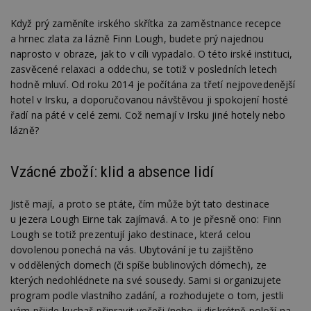
Když prý zaměníte irského skřítka za zaměstnance recepce
a hrnec zlata za lázně Finn Lough, budete prý najednou
naprosto v obraze, jak to v cíli vypadalo. O této irské instituci,
zasvěcené relaxaci a oddechu, se totiž v posledních letech
hodně mluví. Od roku 2014 je počítána za třetí nejpovedenější
hotel v Irsku, a doporučovanou návštěvou ji spokojení hosté
řadí na páté v celé zemi. Což nemají v Irsku jiné hotely nebo
lázně?
Vzácné zboží: klid a absence lidí
Jistě mají, a proto se ptáte, čím může být tato destinace
u jezera Lough Eirne tak zajímavá. A to je přesně ono: Finn
Lough se totiž prezentují jako destinace, která celou
dovolenou ponechá na vás. Ubytování je tu zajištěno
v oddělených domech (či spíše bublinových dómech), ze
kterých nedohlédnete na své sousedy. Sami si organizujete
program podle vlastního zadání, a rozhodujete o tom, jestli
vám přijde kuchař připravit večeři (nebo ji diskrétně položí na