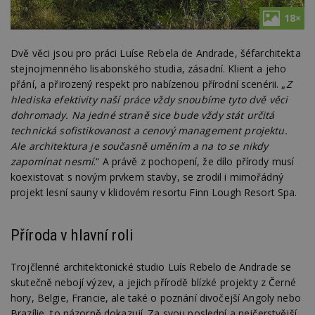
18×
Dvě věci jsou pro práci Luíse Rebela de Andrade, šéfarchitekta
stejnojmenného lisabonského studia, zásadní. Klient a jeho
přání, a přirozený respekt pro nabízenou přírodní scenérii. „
Z
hlediska efektivity naší práce vždy snoubíme tyto dvě věci
dohromady. Na jedné straně sice bude vždy stát určitá
technická sofistikovanost a cenový management projektu.
Ale architektura je současně uměním a na to se nikdy
zapomínat nesmí
.“ A právě z pochopení, že dílo přírody musí
koexistovat s novým prvkem stavby, se zrodil i mimořádný
projekt lesní sauny v klidovém resortu Finn Lough Resort Spa.
Příroda v hlavní roli
Trojčlenné architektonické studio Luís Rebelo de Andrade se
skutečně nebojí výzev, a jejich přírodě blízké projekty z Černé
hory, Belgie, Francie, ale také o poznání divočejší Angoly nebo
Brazílie, to názorně dokazují. Za svou poslední a nejčerstvější