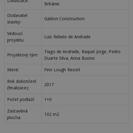
Lokalizace:
54
ab
Británie
sekund
sl
ce
Dodavatel
pr
Galdon Construction
po
stavby:
N
ž
id
Vedoucí
i
Luís Rebelo de Andrade
projektu:
_hjAbsoluteSessionInProgress
29
S
Hotjar Ltd
minut
je
.estav.cz
Tiago de Andrade, Raquel Jorge, Pedro
54
ab
Projektový tým:
sekund
sl
Duarte Silva, Anna Buono
ce
pr
Klient:
Finn Lough Resort
po
N
ž
Rok dokončení
id
2017
i
(finalizace):
counter
www.estav.cz
29
T
Počet podlaží:
1+0
minut
co
53
po
sekund
vy
Zastavěná
se
102 m2
plocha:
__gfp_64b
1 rok
Je
Google LLC
so
.estav.cz
kt
sp