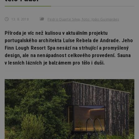
13. 8. 2018
Pedro Duarte Silva, foto: João Guimarães
Příroda je víc než kulisou v aktuálním projektu
portugalského architekta Luíse Rebela de Andrade. Jeho
Finn Lough Resort Spa nesází na strhující a promyšlený
design, ale na nenápadnost celkového provedení. Sauna
v lesních lázních je balzámem pro tělo i duši.