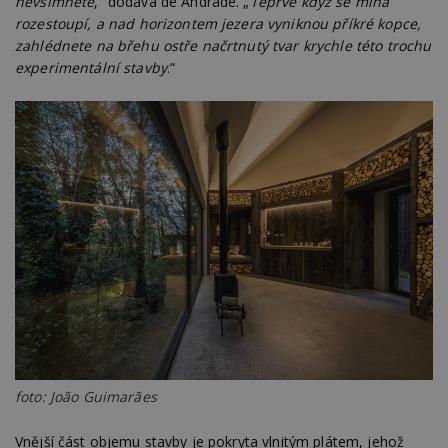
nevšimnete
,“ dodává de Andrade. „
Teprve když se mlha
rozestoupí, a nad horizontem jezera vyniknou příkré kopce,
zahlédnete na břehu ostře načrtnutý tvar krychle této trochu
experimentální stavby
.“
foto: João Guimarães
Vnější část objemu stavby je pokryta vlnitým plátem, jehož