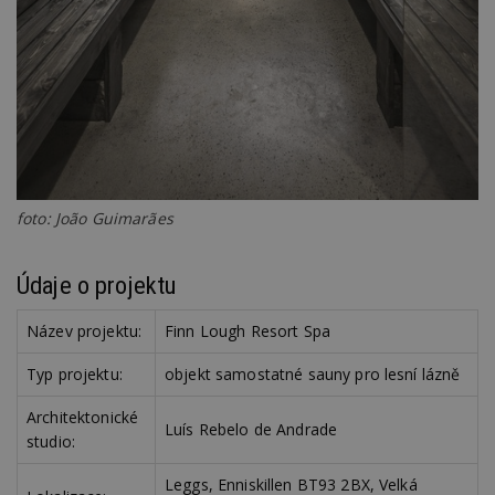
sekund
co
př
w
po
S
Go
da
kó
Po
lz
z
nu
be
sk
foto: João Guimarães
f
s
ná
je
Údaje o projektu
kt
id
p
Název projektu:
Finn Lough Resort Spa
ú
An
Typ projektu:
objekt samostatné sauny pro lesní lázně
id
www.estav.cz
1 rok
T
co
po
Architektonické
vy
Luís Rebelo de Andrade
studio:
se
_hjFirstSeen
29
S
Hotjar Ltd
Leggs, Enniskillen BT93 2BX, Velká
minut
je
.estav.cz