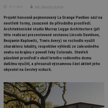
19. 2. 2018
Mgr. Radomír Dohnal
Projekt honosně pojmenovaný La Grange Pavilion sází na
neotřelé formy, zasazené do přírodního prostředí.
Architektonické studio Murray Legge Architecture (při
této realizaci prezentované sestavou Lincoln Davidson,
Benjamin Kaplowitz, Travis Avery) se rozhodlo využít
charakteru lokality, respektive výhledů ze zalesněného
svahu na krajinu v povodí řeky Colorado. Otevřeli
působivé prostředí v okolí letního rodinného domu
dalšímu využití, a přesunuli významnou část aktivit jeho
obyvatel na čerstvý vzduch.