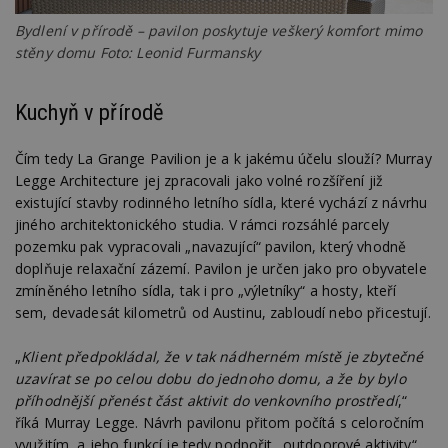
Bydlení v přírodě – pavilon poskytuje veškerý komfort mimo
stěny domu Foto: Leonid Furmansky
Kuchyň v přírodě
Čím tedy La Grange Pavilion je a k jakému účelu slouží? Murray
Legge Architecture jej zpracovali jako volné rozšíření již
existující stavby rodinného letního sídla, které vychází z návrhu
jiného architektonického studia. V rámci rozsáhlé parcely
pozemku pak vypracovali „navazující“ pavilon, který vhodně
doplňuje relaxační zázemí. Pavilon je určen jako pro obyvatele
zmíněného letního sídla, tak i pro „výletníky“ a hosty, kteří
sem, devadesát kilometrů od Austinu, zabloudí nebo přicestují.
„
Klient předpokládal, že v tak nádherném místě je zbytečné
uzavírat se po celou dobu do jednoho domu, a že by bylo
příhodnější přenést část aktivit do venkovního prostředí
,“
říká Murray Legge. Návrh pavilonu přitom počítá s celoročním
využitím, a jeho funkcí je tedy podpořit „outdoorové aktivity“.