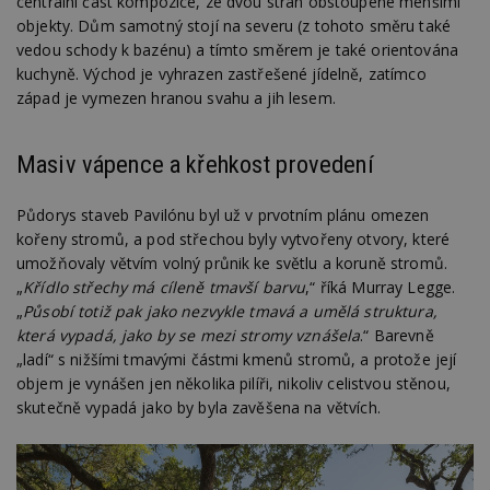
centrální část kompozice, ze dvou stran obstoupené menšími
objekty. Dům samotný stojí na severu (z tohoto směru také
vedou schody k bazénu) a tímto směrem je také orientována
kuchyně. Východ je vyhrazen zastřešené jídelně, zatímco
západ je vymezen hranou svahu a jih lesem.
Masiv vápence a křehkost provedení
Půdorys staveb Pavilónu byl už v prvotním plánu omezen
kořeny stromů, a pod střechou byly vytvořeny otvory, které
umožňovaly větvím volný průnik ke světlu a koruně stromů.
„
Křídlo střechy má cíleně tmavší barvu
,“ říká Murray Legge.
„
Působí totiž pak jako nezvykle tmavá a umělá struktura,
která vypadá, jako by se mezi stromy vznášela
.“ Barevně
„ladí“ s nižšími tmavými částmi kmenů stromů, a protože její
objem je vynášen jen několika pilíři, nikoliv celistvou stěnou,
skutečně vypadá jako by byla zavěšena na větvích.