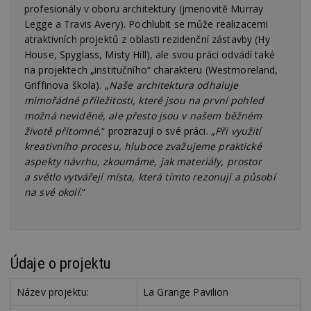
profesionály v oboru architektury (jmenovitě Murray
zd
ná
Legge a Travis Avery). Pochlubit se může realizacemi
z
vz
atraktivních projektů z oblasti rezidenční zástavby (Hy
d
House, Spyglass, Misty Hill), ale svou práci odvádí také
l
z
na projektech „institučního“ charakteru (Westmoreland,
st
Griffinova škola). „
Naše architektura odhaluje
w
mimořádné příležitosti, které jsou na první pohled
_dc_gtm_UA-53599847-1
.estav.cz
53
T
možná neviděné, ale přesto jsou v našem běžném
sekund
co
př
životě přítomné
,“ prozrazují o své práci. „
Při využití
w
kreativního procesu, hluboce zvažujeme praktické
po
S
aspekty návrhu, zkoumáme, jak materiály, prostor
Go
da
a světlo vytvářejí místa, která tímto rezonují a působí
kó
na své okolí
.“
Po
lz
z
nu
be
sk
f
Údaje o projektu
s
ná
je
Název projektu:
La Grange Pavilion
kt
id
p