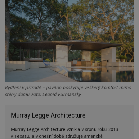
Funkční soubory
Nezařazené
soubory
Nezbytně nutné soubory
Výkonové soubory
Soubory cílení
Funkční soubory
Nezařazené soubory
Nezbytně nutné soubory cookie umožňují základní
funkce webových stránek, jako je přihlášení
Bydlení v přírodě – pavilon poskytuje veškerý komfort mimo
uživatele a správa účtu. Webové stránky nelze bez
nezbytně nutných souborů cookie správně
stěny domu Foto: Leonid Furmansky
používat.
Provider
/
Název
Vyprší
P
Doména
Murray Legge Architecture
_hjIncludedInPageviewSample
2
T
Hotjar Ltd
minuty
co
www.estav.cz
Murray Legge Architecture vznikla v srpnu roku 2013
na
ab
v Texasu, a v dnešní době sdružuje americké
Ho