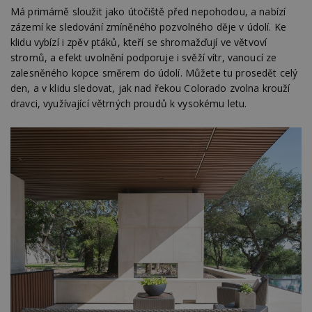
Má primárně sloužit jako útočiště před nepohodou, a nabízí
zázemí ke sledování zmíněného pozvolného děje v údolí. Ke
klidu vybízí i zpěv ptáků, kteří se shromažďují ve větvoví
stromů, a efekt uvolnění podporuje i svěží vítr, vanoucí ze
zalesněného kopce směrem do údolí. Můžete tu prosedět celý
den, a v klidu sledovat, jak nad řekou Colorado zvolna krouží
dravci, využívající větrných proudů k vysokému letu.