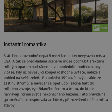
12×
Instantní romantika
Stát Texas rozhodně nepatří mezi klimaticky nevýrazná místa
USA. A tak se předkládaná scenérie může pochlubit efektním
mlžným oparem nad ránem a v dopoledních hodinách, aby
v čase, kdy už osvěžující koupel rozhodně uvítáte, nabízela
pohled na svěží zeleň. Po poledni těží bazénový pavilón ze
zástinu stromů, a navečer se opět údolí začíná halit do
mlžného závoje, vystřídaného šerem a tmou, do které
nahrávají intimní světla nekonečného bazénu. Tato pravidelná
„proměna“ pak inspirovala architekty při rozvržení celého místa
stavby.