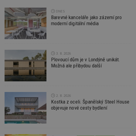
tuuid
.creative-
1 rok 3
Tento 
serving.com
týdny
cookie
DNES
hlavně
Barevné kanceláře jako zázemí pro
bidswit
aby by
moderní digitální média
reklam
pro ná
webu
relevan
tuuid_lu
.creative-
1 rok 3
Obsah
serving.com
týdny
jedine
3. 8. 2026
návště
Plovoucí dům je v Londýně unikát.
které 
Možná ale přibydou další
Bidswi
sledov
návště
více w
umožň
Bidswi
optima
releva
2. 8. 2026
reklamy
Kostka z oceli. Španělský Steel House
aby se
objevuje nové cesty bydlení
návště
několik
nezobr
stejné
uu
11 měsíců
Slouží 
Ströer Core
4 týdny
reklam 
GmbH & Co. KG