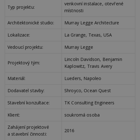
venkovní instalace, otevřené
ú
Typ projektu:
An
místnosti
id
www.estav.cz
1 rok
T
co
Architektonické studio:
Murray Legge Architecture
po
vy
Lokalizace:
La Grange, Texas, USA
se
_hjFirstSeen
29
S
Hotjar Ltd
Vedoucí projektu:
Murray Legge
minut
je
.estav.cz
54
ab
sekund
sl
Lincoln Davidson, Benjamin
ce
Projektový tým:
Kaplowitz, Travis Avery
pr
po
N
Materiál:
Lueders, Napoleo
ž
id
i
Dodavatel stavby:
Shroyco, Ocean Quest
_hjAbsoluteSessionInProgress
29
S
Hotjar Ltd
minut
je
.estav.cz
Stavební konzultace:
TK Consulting Engineers
54
ab
sekund
sl
Klient:
soukromá osoba
ce
pr
po
Zahájení projektové
N
2016
ž
a stavební činnosti:
id