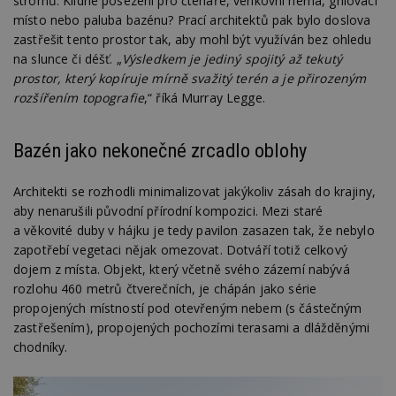
stromů. Klidné posezení pro čtenáře, venkovní herna, grilovací
místo nebo paluba bazénu? Prací architektů pak bylo doslova
zastřešit tento prostor tak, aby mohl být využíván bez ohledu
na slunce či déšť. „
Výsledkem je jediný spojitý až tekutý
prostor, který kopíruje mírně svažitý terén a je přirozeným
rozšířením topografie
,“ říká Murray Legge.
Bazén jako nekonečné zrcadlo oblohy
Architekti se rozhodli minimalizovat jakýkoliv zásah do krajiny,
aby nenarušili původní přírodní kompozici. Mezi staré
a věkovité duby v hájku je tedy pavilon zasazen tak, že nebylo
zapotřebí vegetaci nějak omezovat. Dotváří totiž celkový
dojem z místa. Objekt, který včetně svého zázemí nabývá
rozlohu 460 metrů čtverečních, je chápán jako série
propojených místností pod otevřeným nebem (s částečným
zastřešením), propojených pochozími terasami a dlážděnými
chodníky.