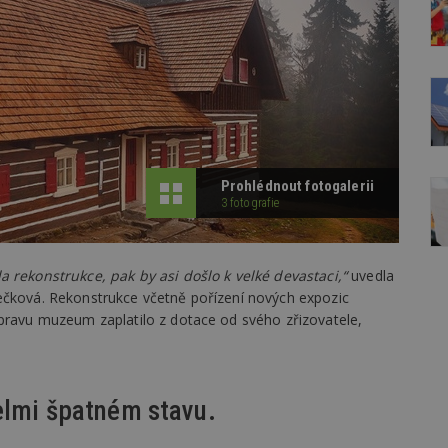
Prohlédnout fotogalerii
3 fotografie
a rekonstrukce, pak by asi došlo k velké devastaci,“
uvedla
ečková. Rekonstrukce včetně pořízení nových expozic
Opravu muzeum zaplatilo z dotace od svého zřizovatele,
elmi špatném stavu.