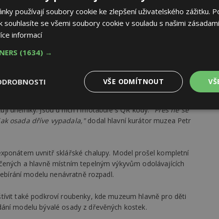
letí, bez jehož vybudování by objektu hrozilo uzavření pro
ky používají soubory cookie ke zlepšení uživatelského zážitku. P
 připravily podmínky pro poskytování drobného občerstvení
 souhlasíte se všemi soubory cookie v souladu s našimi zásadami
anou pouze „na vlastní pohon“, a to nejméně po
íce informací
TNERS
(1634) →
y Kristiánov do Muzea skla a bižuterie v Jablonci nad Nisou
sklářů Vás zavede na významná místa spojená s místní
ODROBNOSTI
VŠE ODMÍTNOUT
VŠ
i okolí chalupy. Lidé se tak mohou vydat na pochůzku po
 úhelníky. Jsou u nich i infotabule s QR kódy.
"Přes ně se
Výkonové
Soubory cílení
Funkční
y
soubory
soubory
ak osada dříve vypadala,"
dodal hlavní kurátor muzea Petr
exponátem uvnitř sklářské chalupy. Model prošel kompletní
hčených a hlavně místním tepelným výkyvům odolávajících
ozebírání modelu nenávratně rozpadl.
oubory
Výkonové soubory
Soubory cílení
Funkční soubory
Ne
tívit také podkroví roubenky, kde muzeum hlavně pro děti
ry cookie umožňují základní funkce webových stránek, jako je přihlášení uživatele
dání modelu bývalé osady z dřevěných kostek.
e bez nezbytně nutných souborů cookie správně používat.