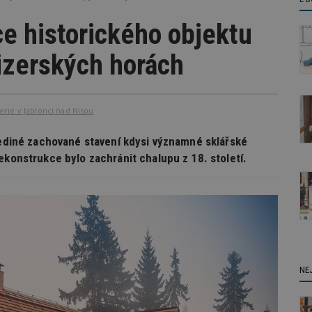
e historického objektu
izerských horách
rie v Jablonci nad Nisou
 jediné zachované stavení kdysi významné sklářské
ekonstrukce bylo zachránit chalupu z 18. století.
NE