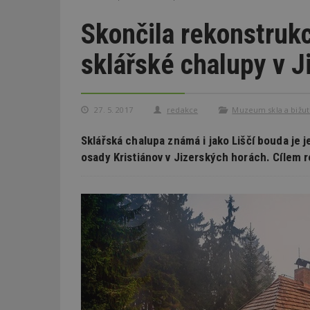
Skončila rekonstrukc
sklářské chalupy v J
27. 5. 2017
redakce
Muzeum skla a bižute
Sklářská chalupa známá i jako Liščí bouda je
osady Kristiánov v Jizerských horách. Cílem r