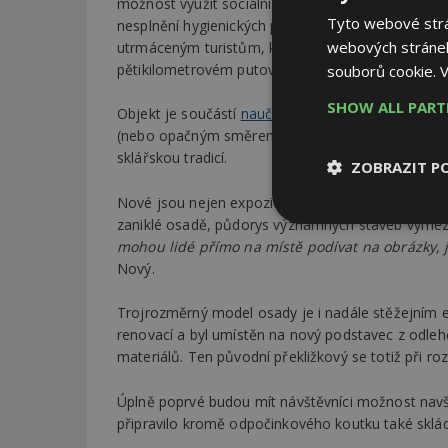
možnost využít sociální zařízení na úrovni 21. sto
Tyto webové strán
nesplnění hygienických předpisů. Současně se tím
webových stránek
utrmáceným turistům, kteří se na Kristiánov dost
pětikilometrovém putování.
souborů cookie.
V
SHOW ALL PAR
Objekt je součástí
naučné stezky
ze sklářské osad
(nebo opačným směrem). Cesta jizerskohorských 
sklářskou tradicí.
ZOBRAZIT P
Nové jsou nejen expozice uvnitř, ale upravilo se 
zaniklé osadě, půdorys významných staveb vymezují
Nezbytně
nutné soubor
mohou lidé přímo na místě podívat na obrázky, j
Nový.
Trojrozměrný model osady je i nadále stěžejním 
renovací a byl umístěn na nový podstavec z odle
materiálů. Ten původní překližkový se totiž při r
Nezbytně nutné s
Úplně poprvé budou mít návštěvníci možnost navš
Nezbytně nutné soubo
připravilo kromě odpočinkového koutku také sklá
Webové stránky nelz