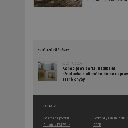
test_cookie
bm2uu
cct
id
ibbid
ibbid
tuuid
c
sid
NEJČTENĚJŠÍ ČLÁNKY
tuuid
20. 7. 2026
Konec provizoria. Radikální
přestavba rodinného domu naprav
tuuid_lu
staré chyby
uu
ESTAV.CZ
uuid
Inzerce na portálu
Podmínky užívání portál
O portálu ESTAV.cz
GDPR