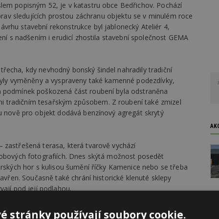
lem popisným 52, je v katastru obce Bedřichov. Pochází
oprav sledujících prostou záchranu objektu se v minulém roce
vrhu stavební rekonstrukce byl jablonecký Ateliér 4,
zení s nadšením i erudicí zhostila stavební společnost GEMA
řecha, kdy nevhodný bonský šindel nahradily tradiční
 byly vyměněny a vyspraveny také kamenné podezdívky,
h podmínek poškozená část roubení byla odstraněna
 tradičním tesařským způsobem. Z roubení také zmizel
ou nově pro objekt dodává benzínový agregát skrytý
AK
 zastřešená terasa, která tvarově vychází
dobových fotografiích. Dnes skýtá možnost posedět
erských hor s kulisou šumění říčky Kamenice nebo se třeba
zavřen. Současně také chrání historické klenuté sklepy
vají pod její podlahou.
ík zaznamená také uvnitř objektu. Tou nejdůležitější je
é stránky používají soubory cookie.