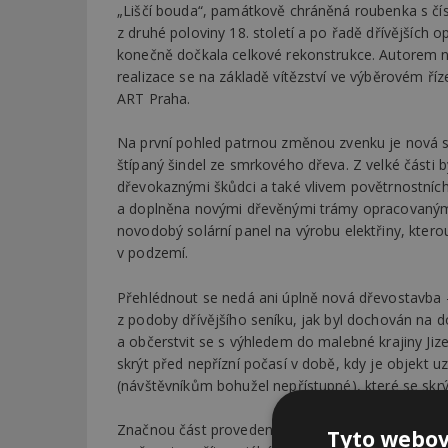
„Liščí bouda“, památkově chráněná roubenka s čís
z druhé poloviny 18. století a po řadě dřívějších 
konečně dočkala celkové rekonstrukce. Autorem ná
realizace se na základě vítězství ve výběrovém ří
ART Praha.
Na první pohled patrnou změnou zvenku je nová st
štípaný šindel ze smrkového dřeva. Z velké části
dřevokaznými škůdci a také vlivem povětrnostníc
a doplněna novými dřevěnými trámy opracovanými
novodobý solární panel na výrobu elektřiny, kter
v podzemí.
Přehlédnout se nedá ani úplně nová dřevostavba –
z podoby dřívějšího seníku, jak byl dochován na 
a občerstvit se s výhledem do malebné krajiny Jiz
skrýt před nepřízní počasí v době, kdy je objekt u
(návštěvníkům bohužel nepřístupné), které se skrý
Značnou část provedené rekonstrukce pak návštěvn
Tyto webov