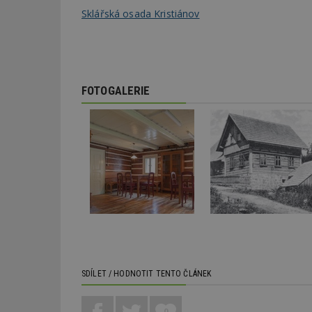
Sklářská osada Kristiánov
Název
_hjIncludedInPa
FOTOGALERIE
_dc_gtm_UA-53599
id
_hjFirstSeen
_hjAbsoluteSessi
SDÍLET / HODNOTIT TENTO ČLÁNEK
counter
0