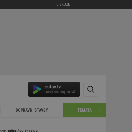
DISKUZE
estav.tv
nový videoportál
DOPRAVNÍ STAVBY
TÉMATA
BOOK: PŘÍRUČKY ZDARMA!