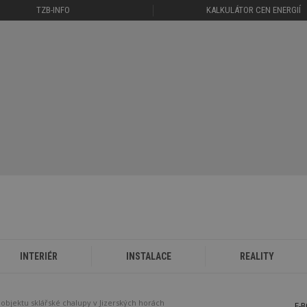
TZB-INFO
KALKULÁTOR CEN ENERGIÍ
INTERIÉR
INSTALACE
REALITY
 objektu sklářské chalupy v Jizerských horách
E-