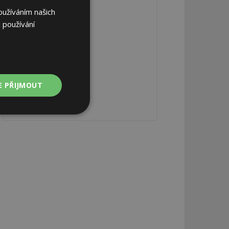
oužíváním našich
 používání
E PŘIJMOUT
Nezařazené
soubory
zařazené soubory
 a správa účtu.