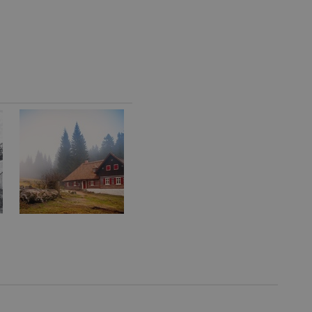
Provider
/
Vyprší
Popis
Doména
geviewSample
2
Tento soubor cookie je nastaven tak, 
Hotjar Ltd
minuty
Hotjar o tom, zda je tento návštěvník 
www.estav.cz
vzorkování dat definovaného limitem z
vašeho webu.
847-1
.estav.cz
53
Tento soubor cookie je přidružen k w
sekund
Správce značek Google k načtení dalšíc
stránku. Pokud je použit, lze jej považ
nutný, protože bez něj jiné skripty ne
správně. Konec názvu je jedinečné číslo
identifikátorem přidruženého účtu Goog
www.estav.cz
1 rok
Tento soubor cookie se používá k vytvá
uživatele
29
Soubor cookie je nastaven tak, aby Hot
Hotjar Ltd
minut
začátek cesty uživatele pro celkový poče
.estav.cz
54
Neobsahuje žádné identifikovatelné in
sekund
onInProgress
29
Soubor cookie je nastaven tak, aby Hot
Hotjar Ltd
minut
začátek cesty uživatele pro celkový poče
.estav.cz
54
Neobsahuje žádné identifikovatelné in
sekund
www.estav.cz
29
Tento soubor cookie se používá k vytvá
minut
uživatele
53