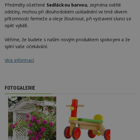
funkce webových stránek, jako je přihlášení
Předměty ošetřené
Sedláckou barvou
, zejména světlé
uživatele a správa účtu. Webové stránky nelze bez
odstíny, mohou při dlouhodobém uskladnění ve tmě vlivem
nezbytně nutných souborů cookie správně
používat.
přítomnosti fermeže a oleje žloutnout, při vystavení slunci se
opět vybělí.
Provider
/
Název
Vyprší
P
Doména
Věříme, že budete s naším novým produktem spokojeni a že
_hjIncludedInPageviewSample
2
T
Hotjar Ltd
minuty
co
www.estav.cz
splní vaše očekávání.
na
ab
Ho
Více informací
.
zd
ná
z
vz
d
l
FOTOGALERIE
z
st
w
_dc_gtm_UA-53599847-1
.estav.cz
53
T
sekund
co
př
w
po
S
Go
da