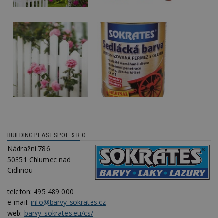
kó
Po
lz
z
nu
be
sk
f
s
ná
je
kt
id
p
ú
An
id
www.estav.cz
1 rok
T
co
po
BUILDING PLAST SPOL. S R.O.
vy
se
Nádražní 786
50351 Chlumec nad
_hjFirstSeen
29
S
Hotjar Ltd
minut
je
.estav.cz
Cidlinou
54
ab
sekund
sl
ce
telefon:
495 489 000
pr
e-mail:
info@barvy-sokrates.cz
po
N
web:
barvy-sokrates.eu/cs/
ž