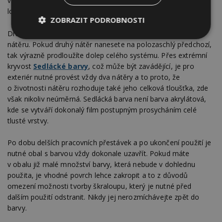
vsákne. Nesmíte na povrchu dřeva ponechávat nevsáklé
loužičky
Sedlácké barvy
.
ZOBRAZIT PODROBNOSTI
Druhý nátěr provádíte vždy až po dobrém zaschnutí prvního
Nezbytně
Výkonové
Soubory
nátěru. Pokud druhý nátěr nanesete na polozaschlý předchozí,
nutné
soubory
cílení
tak výrazně prodloužíte dolep celého systému. Přes extrémní
soubory
kryvost
Sedlácké barvy
, což může být zavádějící, je pro
exteriér nutné provést vždy dva nátěry a to proto, že
o životnosti nátěru rozhoduje také jeho celková tloušťka, zde
Funkční soubory
Nezařazené
však nikoliv neúměrná. Sedlácká barva není barva akrylátová,
soubory
kde se vytváří dokonalý film postupným prosycháním celé
tlusté vrstvy.
Po dobu delších pracovních přestávek a po ukončení použití je
nutné obal s barvou vždy dokonale uzavřít. Pokud máte
v obalu již malé množství barvy, která nebude v dohlednu
Nezbytně nutné soubory
použita, je vhodné povrch lehce zakropit a to z důvodů
omezení možnosti tvorby škraloupu, který je nutné před
Výkonové soubory
Soubory cílení
dalším použití odstranit. Nikdy jej nerozmíchávejte zpět do
Funkční soubory
Nezařazené soubory
barvy.
Nezbytně nutné soubory cookie umožňují základní