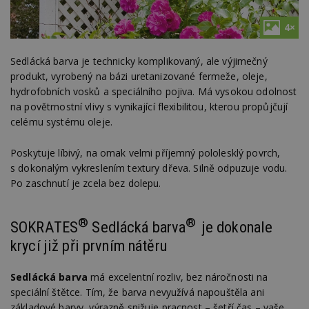
4×
Sedlácká barva je technicky komplikovaný, ale výjimečný
produkt, vyrobený na bázi uretanizované fermeže, oleje,
hydrofobních vosků a speciálního pojiva. Má vysokou odolnost
na povětrnostní vlivy s vynikající flexibilitou, kterou propůjčují
celému systému oleje.
Poskytuje líbivý, na omak velmi příjemný pololesklý povrch,
s dokonalým vykreslením textury dřeva. Silně odpuzuje vodu.
Po zaschnutí je zcela bez dolepu.
®
®
SOKRATES
Sedlácká barva
je dokonale
krycí již při prvním nátěru
Sedlácká barva
má excelentní rozliv, bez náročnosti na
speciální štětce. Tím, že barva nevyužívá napouštěla ani
základové barvy, výrazně snižuje pracnost – šetří čas – vaše