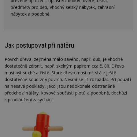
dřevěné oplocení, opláštění budov, dveře, okna,
předměty pro děti, vhodný selský nábytek, zahradní
nábytek a podobně.
Jak postupovat při nátěru
Povrch dřeva, zejména málo savého, např. dub, je vhodné
dostatečně zdrsnit, např. skelným papírem cca č. 80. Dřevo
musí být suché a čisté. Staré dřevo musí mít stále ještě
dostatečně soudržný povrch. Nesmí se již rozpadat. Při použití
na nesavé podklady, jako jsou nedokonale odstraněné
předchozí nátěry, kovové součásti plotů a podobně, dochází
k prodloužení zasychání.