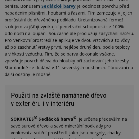
peníze. Bonusem
Sedlácké barvy
je odolnost povrchu před
napadením plísněmi, houbami a řasami. Tím zamezuje v jejich
prorůstání do dřevěného podkladu. Uretanizovaná fermež
s olejem zajišťují vynikající penetrační schopnosti se 100%
odolností na loupání. Současně ale prodlužují zasychání nátěru.
Pro venkovní prostředí se aplikuje ve dvou vrstvách a to vždy
až po zaschnutí vrstvy první, nejlépe druhý den, podle teploty
a vlhkosti vzduchu. Tím, že se barva dokonale vsákne,
zpevňuje povrch dřeva do hloubky při zachování jeho kresby.
Standardně se dodává v 11 severských odstínech. Tónování na
další odstíny je možné.
Použití na zvláště namáhané dřevo
v exteriéru i v interiéru
®
®
SOKRATES
Sedlácká barva
je určena především na
savé surové dřevo a savé minerální podklady pro
venkovní a vnitřní prostředí, jako jsou pergoly, chatky,