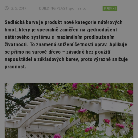
2. 5. 2017
BUILDING PLAST spol. s r.o.
FIREMNÍ
Sedlácká barva je produkt nové kategorie nátěrových
hmot, který je speciálně zaměřen na zjednodušení
nátěrového systému s maximálním prodloužením
životnosti. To znamená snížení četnosti oprav. Aplikuje
se přímo na surové dřevo – zásadně bez použití
napouštědel a základových barev, proto výrazně snižuje
pracnost.