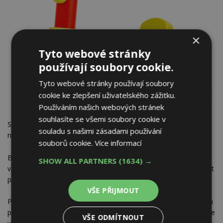
×
Tyto webové stránky
používají soubory cookie.
Tyto webové stránky používají soubory
cookie ke zlepšení uživatelského zážitku.
Používáním našich webových stránek
souhlasíte se všemi soubory cookie v
SOKRATES Sedlácká barva je extrémně penetrující krycí barva
souladu s našimi zásadami používání
na dřevo určená pro hobby i profesionální použití.
souborů cookie.
Více informací
Barvu je vhodné aplikovat především štětcem, nebo vhodným
SHOW ALL PARTNERS
(1634) →
válečkem. Při aplikaci stříkáním je pečlivě sledovat a dodržovat
přiměřenou tloušťku nátěru.
VŠE PŘIJMOUT
Při aplikaci štětcem, zejména prvního nátěru, nanášíme jenom
přiměřeně tlustou vrstvu, kterou postupně stahujete a která se
VŠE ODMÍTNOUT