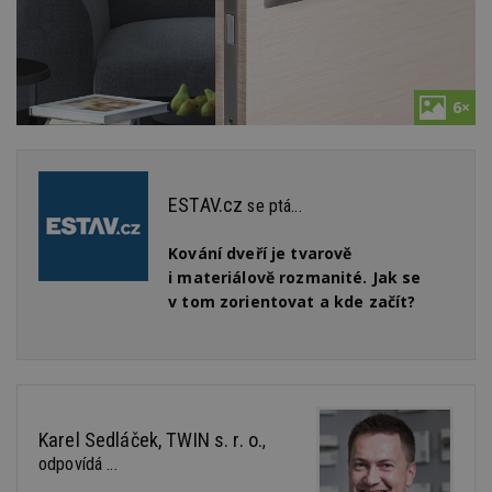
6×
ESTAV.cz
se ptá...
Kování dveří je tvarově
i materiálově rozmanité. Jak se
v tom zorientovat a kde začít?
Karel Sedláček, TWIN s. r. o.
,
odpovídá ...