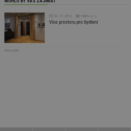
MOHLO BY VÁS ZAJÍMAT
běžněji
VISITOR_INFO1_LIVE
5 měsíců 4
týdny
Tento 
Google LLC
používané
týdny
cookie
.youtube.com
analytické služby
Youtub
cct
.adscale.de
11 měsíců
Google. Tento
sledov
4 týdny
30. 11. 2016
TWIN s.r.o
soubor cookie
uživat
Více prostoru pro bydlení
se používá k
předvo
ibbid
.bbelements.com
2 měsíce 4
rozlišení
videa 
týdny
jedinečných
vložen
uživatelů
webů; 
ibbid
www.estav.cz
Zavřením
přiřazením
určit, 
prohlížeče
náhodně
návště
vygenerovaného
použív
c
.bidswitch.net
1 rok
čísla jako
REKLAMA
nebo s
identifikátoru
verzi 
klienta. Je
Youtub
součástí každého
požadavku na
uid
.adform.net
2 měsíce
Tento 
stránku na webu
cookie
a slouží k
jednoz
výpočtu údajů o
přiřaz
návštěvnících,
strojo
relacích a
genero
kampaních pro
uživate
analytické
shrom
přehledy webů.
údaje o
na web
data m
odeslá
analýze
třetí s
test_cookie
14 minut
Tento 
Google LLC