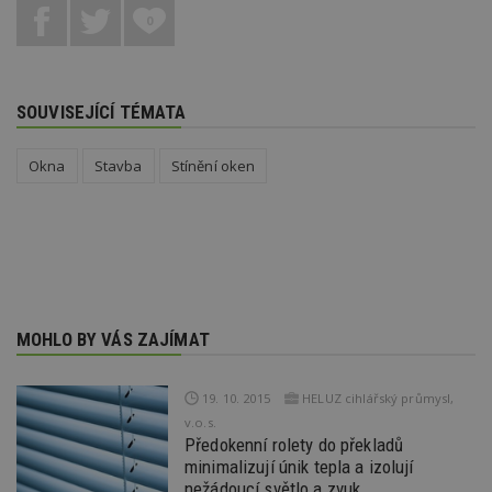
Provider
/
Název
Vyprší
P
0
Doména
_hjIncludedInPageviewSample
2
T
Hotjar Ltd
minuty
co
www.estav.cz
na
ab
SOUVISEJÍCÍ TÉMATA
Ho
zd
ná
z
Okna
Stavba
Stínění oken
vz
d
l
z
st
w
_dc_gtm_UA-53599847-1
.estav.cz
53
T
sekund
co
př
w
MOHLO BY VÁS ZAJÍMAT
po
S
Go
da
19. 10. 2015
HELUZ cihlářský průmysl,
kó
v.o.s.
Po
Předokenní rolety do překladů
lz
z
minimalizují únik tepla a izolují
nu
nežádoucí světlo a zvuk
be