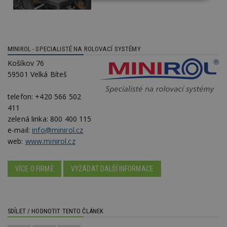
Nezbytně
Výkonové
Soubory
nutné
soubory
cílení
soubory
MINIROL - SPECIALISTÉ NA ROLOVACÍ SYSTÉMY
Funkční soubory
Nezařazené
Košíkov 76
soubory
59501 Velká Bíteš
telefon:
+420 566 502
411
zelená linka:
800 400 115
e-mail:
info@minirol.cz
Nezbytně nutné soubory
web:
www.minirol.cz
Výkonové soubory
Soubory cílení
Funkční soubory
Nezařazené soubory
VÍCE O FIRMĚ
VYŽÁDAT DALŠÍ INFORMACE
Nezbytně nutné soubory cookie umožňují základní
funkce webových stránek, jako je přihlášení
uživatele a správa účtu. Webové stránky nelze bez
nezbytně nutných souborů cookie správně
SDÍLET / HODNOTIT TENTO ČLÁNEK
používat.