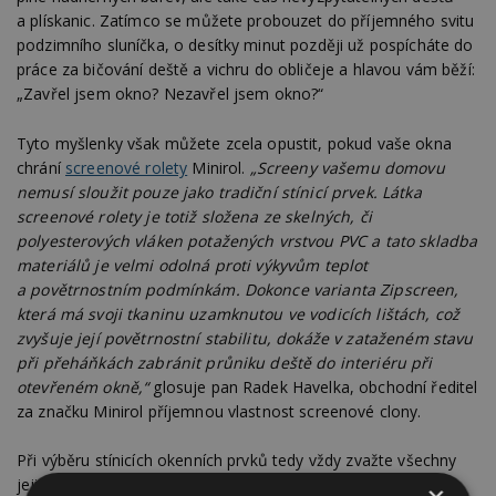
a plískanic. Zatímco se můžete probouzet do příjemného svitu
podzimního sluníčka, o desítky minut později už pospícháte do
práce za bičování deště a vichru do obličeje a hlavou vám běží:
„Zavřel jsem okno? Nezavřel jsem okno?“
Tyto myšlenky však můžete zcela opustit, pokud vaše okna
chrání
screenové rolety
Minirol.
„Screeny vašemu domovu
nemusí sloužit pouze jako tradiční stínicí prvek. Látka
screenové rolety je totiž složena ze skelných, či
polyesterových vláken potažených vrstvou PVC a tato skladba
materiálů je velmi odolná proti výkyvům teplot
a povětrnostním podmínkám. Dokonce varianta Zipscreen,
která má svoji tkaninu uzamknutou ve vodicích lištách, což
zvyšuje její povětrnostní stabilitu, dokáže v zataženém stavu
při přeháňkách zabránit průniku deště do interiéru při
otevřeném okně,“
glosuje pan Radek Havelka, obchodní ředitel
za značku Minirol příjemnou vlastnost screenové clony.
Při výběru stínicích okenních prvků tedy vždy zvažte všechny
jejich funkční možnosti – mohou totiž nabízet mnohem víc,