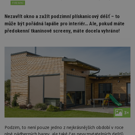
FIREMNÍ
Nezavřít okno a zažít podzimní plískanicový déšť – to
může být pořádná lapálie pro interiér… Ale, pokud máte
předokenní tkaninové screeny, máte docela vyhráno!
3×
Podzim, to není pouze jedno z nejkrásnějších období v roce
plné nádherných barev, ale také čas nevyzpytatelných dešťů