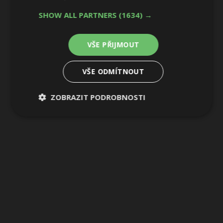
SHOW ALL PARTNERS
(1634) →
VŠE PŘIJMOUT
VŠE ODMÍTNOUT
ZOBRAZIT PODROBNOSTI
Nezbytně
Výkonové
Soubory
nutné
soubory
cílení
soubory
Funkční soubory
Nezařazené
soubory