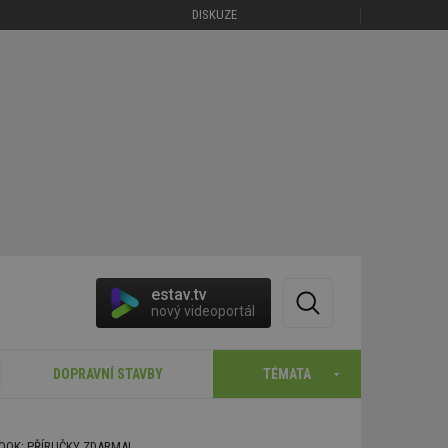
DISKUZE
estav.tv
nový videoportál
DOPRAVNÍ STAVBY
TÉMATA
BOOK: PŘÍRUČKY ZDARMA!