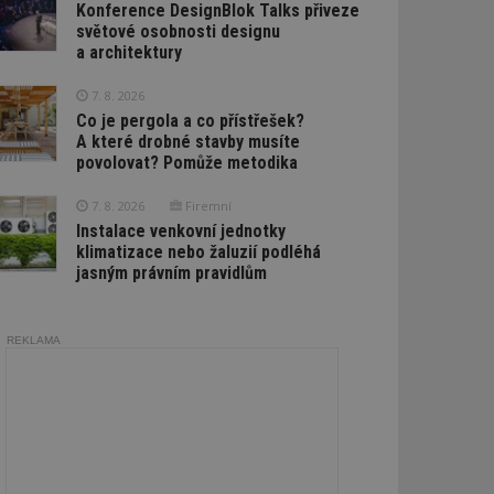
Konference DesignBlok Talks přiveze
světové osobnosti designu
a architektury
7. 8. 2026
Co je pergola a co přístřešek?
A které drobné stavby musíte
povolovat? Pomůže metodika
7. 8. 2026
Firemní
Instalace venkovní jednotky
klimatizace nebo žaluzií podléhá
jasným právním pravidlům
REKLAMA