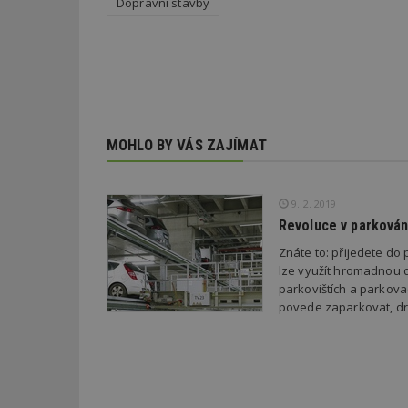
nutné soubor
Dopravní stavby
Nezbytně nutné s
MOHLO BY VÁS ZAJÍMAT
Nezbytně nutné soubo
Webové stránky nelz
9. 2. 2019
Název
Revoluce v parkování
_hjIncludedInPa
Znáte to: přijedete do
lze využít hromadnou d
parkovištích a parkova
povede zaparkovat, dr
_dc_gtm_UA-53599
id