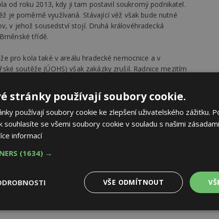
la od roku 2013, kdy ji tam postavil soukromý podnikatel.
věž je poměrně využívaná. Stávající věž však bude nutné
v, v jehož sousedství stojí. Druhá královéhradecká
Brněnské třídě.
e pro kola také v areálu hradecké nemocnice a v
ské soutěže (ÚOHS) však zakázky zrušil. Radnice mezitím
 parkování pro kola u nádraží.
é stránky používají soubory cookie.
ky používají soubory cookie ke zlepšení uživatelského zážitku. P
 souhlasíte se všemi soubory cookie v souladu s našimi zásadami
íce informací
TNERS
(1634) →
ODROBNOSTI
VŠE ODMÍTNOUT
VŠ
Výkonové
Soubory cílení
Funkční