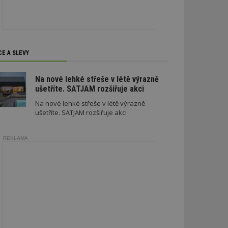
soubory
CE A SLEVY
zařazené soubory
Na nové lehké střeše v létě výrazně
ušetříte. SATJAM rozšiřuje akci
 a správa účtu.
Na nové lehké střeše v létě výrazně
ušetříte. SATJAM rozšiřuje akci
aby informoval
REKLAMA
zahrnut do
obrazení stránky
ebům používajícím
h skriptů a kódu na
ovat za nezbytně
musí fungovat
, které je také
le Analytics.
ření session