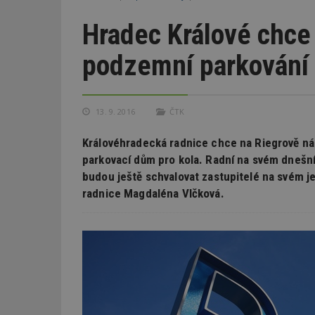
Hradec Králové chce
podzemní parkování 
13. 9. 2016
ČTK
Královéhradecká radnice chce na Riegrově ná
parkovací dům pro kola. Radní na svém dnešním
budou ještě schvalovat zastupitelé na svém j
radnice Magdaléna Vlčková.