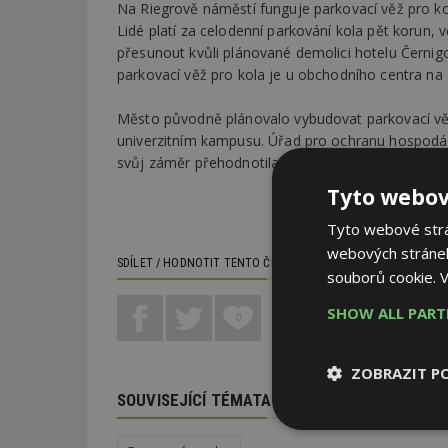
Na Riegrově náměstí funguje parkovací věž pro ko
Lidé platí za celodenní parkování kola pět korun, 
přesunout kvůli plánované demolici hotelu Černigo
parkovací věž pro kola je u obchodního centra na 
Město původně plánovalo vybudovat parkovací věž
univerzitním kampusu. Úřad pro ochranu hospodář
svůj záměr přehodnotila a chce nejdříve vybudovat
Tyto webov
Tyto webové strán
webových stránek
SDÍLET / HODNOTIT TENTO ČLÁNEK
souborů cookie.
V
SHOW ALL PAR
0
ZOBRAZIT P
SOUVISEJÍCÍ TÉMATA
Nezbytně