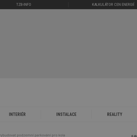
TZB-INFO
KALKULÁTOR CEN ENERGIÍ
INTERIÉR
INSTALACE
REALITY
 vybudovat podzemní parkování pro kola
E-