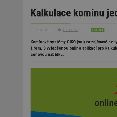
Kalkulace komínu je
27. 4. 2016
CIKO s.r.o.
FIREMNÍ
Komínové systémy CIKO jsou za zajímavé cen
firem. S vylepšenou online aplikací pro kalku
cenovou nabídku.