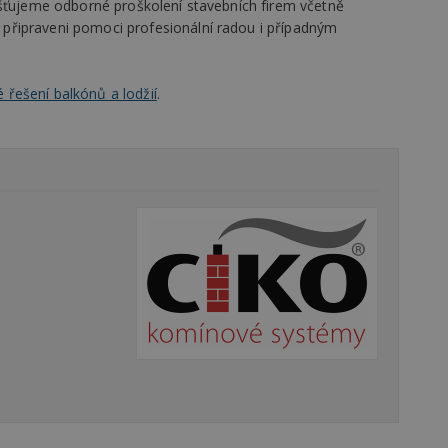
išťujeme odborné proškolení stavebních firem včetně
řipraveni pomoci profesionální radou i případným
oubory
Výkonové soubory
Soubory cílení
Funkční soubory
Ne
řešení balkónů a lodžií
.
ry cookie umožňují základní funkce webových stránek, jako je přihlášení uživatele
e bez nezbytně nutných souborů cookie správně používat.
Provider
/
Vyprší
Popis
Doména
geviewSample
2
Tento soubor cookie je nastaven tak, 
Hotjar Ltd
minuty
Hotjar o tom, zda je tento návštěvník 
www.estav.cz
vzorkování dat definovaného limitem z
vašeho webu.
847-1
.estav.cz
53
Tento soubor cookie je přidružen k w
sekund
Správce značek Google k načtení dalšíc
stránku. Pokud je použit, lze jej považ
nutný, protože bez něj jiné skripty ne
správně. Konec názvu je jedinečné číslo
identifikátorem přidruženého účtu Goog
www.estav.cz
1 rok
Tento soubor cookie se používá k vytvá
uživatele
29
Soubor cookie je nastaven tak, aby Hot
Hotjar Ltd
minut
začátek cesty uživatele pro celkový poče
.estav.cz
54
Neobsahuje žádné identifikovatelné in