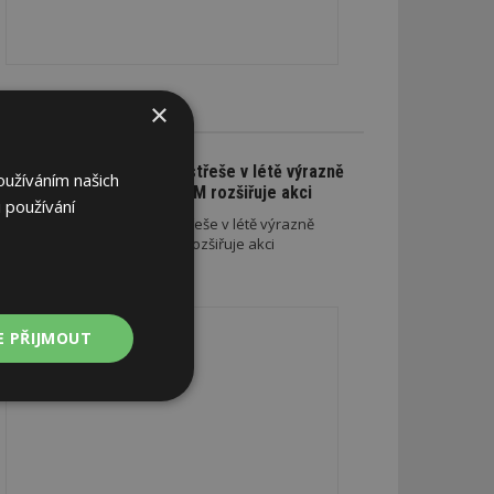
×
CE A SLEVY
Na nové lehké střeše v létě výrazně
oužíváním našich
ušetříte. SATJAM rozšiřuje akci
 používání
Na nové lehké střeše v létě výrazně
ušetříte. SATJAM rozšiřuje akci
REKLAMA
E PŘIJMOUT
Nezařazené
soubory