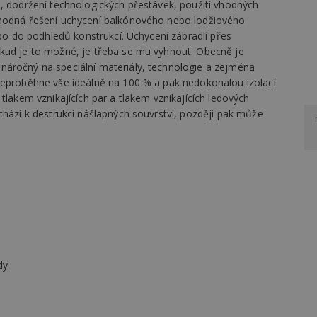
ů, dodržení technologických přestávek, použití vhodných
vhodná řešení uchycení balkónového nebo lodžiového
ebo do podhledů konstrukcí. Uchycení zábradlí přes
kud je to možné, je třeba se mu vyhnout. Obecně je
náročný na speciální materiály, technologie a zejména
neproběhne vše ideálně na 100 % a pak nedokonalou izolací
tlakem vznikajících par a tlakem vznikajících ledových
chází k destrukci nášlapných souvrství, později pak může
dy