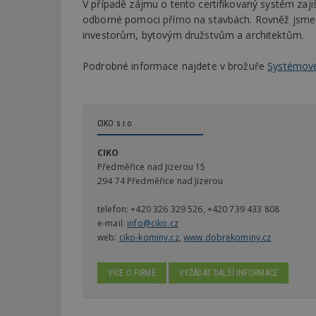
V případě zájmu o tento certifikovaný systém zaj
odborné pomoci přímo na stavbách. Rovněž jsme p
investorům, bytovým družstvům a architektům.
Nezbytně nutné s
Podrobné informace najdete v brožuře
Systémové 
Nezbytně nutné soubo
Webové stránky nelz
Název
CIKO s.r.o.
_hjIncludedInPa
CIKO
Předměřice nad Jizerou 15
294 74 Předměřice nad Jizerou
_dc_gtm_UA-53599
telefon:
+420 326 329 526, +420 739 433 808
e-mail:
info@ciko.cz
web:
ciko-kominy.cz
,
www.dobrekominy.cz
id
VÍCE O FIRMĚ
VYŽÁDAT DALŠÍ INFORMACE
_hjFirstSeen