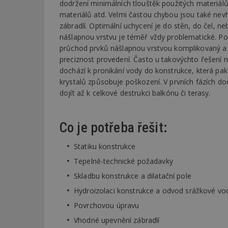
dodržení minimálních tlouštěk použitých materiál
materiálů atd. Velmi častou chybou jsou také ne
zábradlí. Optimální uchycení je do stěn, do čel, n
nášlapnou vrstvu je téměř vždy problematické. Po
průchod prvků nášlapnou vrstvou komplikovaný a 
preciznost provedení. Často u takovýchto řešení 
dochází k pronikání vody do konstrukce, která pak 
krystalů způsobuje poškození. V prvních fázích do
dojít až k celkové destrukci balkónu či terasy.
Co je potřeba řešit:
Statiku konstrukce
Tepelně-technické požadavky
Skladbu konstrukce a dilatační pole
Hydroizolaci konstrukce a odvod srážkové vo
Povrchovou úpravu
Vhodné upevnění zábradlí