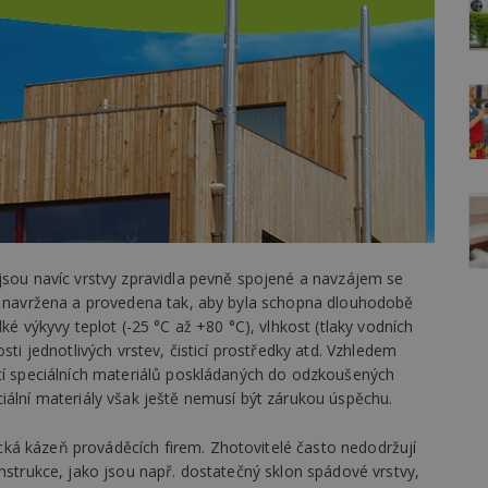
jsou navíc vrstvy zpravidla pevně spojené a navzájem se
ýt navržena a provedena tak, aby byla schopna dlouhodobě
ké výkyvy teplot (-25 °C až +80 °C), vlhkost (tlaky vodních
sti jednotlivých vrstev, čisticí prostředky atd. Vzhledem
ití speciálních materiálů poskládaných do odzkoušených
iální materiály však ještě nemusí být zárukou úspěchu.
ká kázeň prováděcích firem. Zhotovitelé často nedodržují
onstrukce, jako jsou např. dostatečný sklon spádové vrstvy,