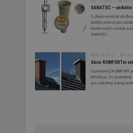
2. 11. 2016
CIKO s.
VISITOR_INFO1_LI
cct
SANATEC – unikátní
_hjSession_170189
S cílem umožnit vložko
Gtest
kleště určené pro vložk
uid
komínových vložek a př
SANATEC.
C
test_cookie
bm2uu
20. 10. 2016
CIKO 
cct
id
Akce KOMFORTní sle
ibbid
U prstenců KOMFORT je
ibbid
DPH/kus. To znamená s
tuuid
c
pro všechny barvy jed
sid
tuuid
tuuid_lu