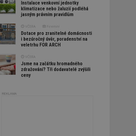
Instalace venkovní jednotky
klimatizace nebo žaluzií podléhá
jasným právním pravidlům
VČERA
Firemní
Dotace pro zranitelné domácnosti
i bezúročný úvěr, poradenství na
veletrhu FOR ARCH
VČERA
Jsme na začátku hromadného
zdražování? Tři dodavatelé zvýšili
ceny
REKLAMA