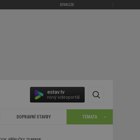
DISKUZE
estav.tv
nový videoportál
DOPRAVNÍ STAVBY
TÉMATA
BOOK: PŘÍRUČKY ZDARMA!