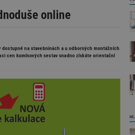
dnoduše online
y dostupné na stavebninách a u odborných montážních
laci cen komínových sestav snadno získáte orientační
NE