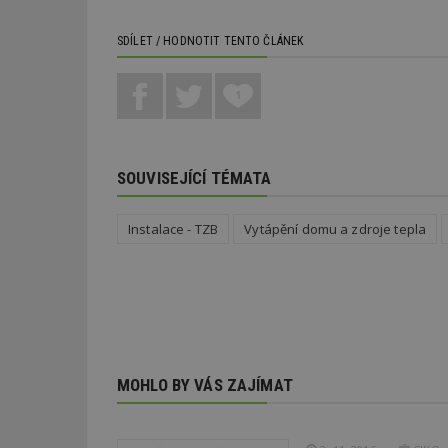
_hjAbsoluteSessi
SDÍLET / HODNOTIT TENTO ČLÁNEK
1
counter
SOUVISEJÍCÍ TÉMATA
__gfp_64b
Instalace - TZB
Vytápění domu a zdroje tepla
Název
Provider
Pr
Název
Název
/
D
Název
_hjSessionUser_1
Doména
test
.m
tu
_gid
CMID
Google
LLC
Gdyn
mobile
ww
.estav.cz
MOHLO BY VÁS ZAJÍMAT
_ga
TDID
Google
sssp_session
c
.e
LLC
.estav.cz
ui