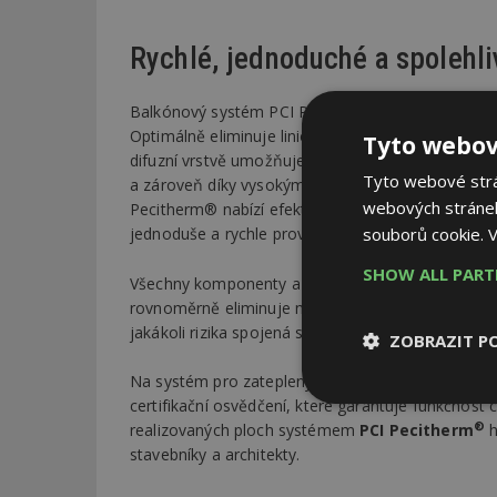
Rychlé, jednoduché a spolehli
Balkónový systém PCI Pecitherm® je prvním certi
Optimálně eliminuje liniové tepelné mosty v míste
Tyto webov
difuzní vrstvě umožňuje rychlou aplikaci povrchov
Tyto webové strán
a zároveň díky vysokým difuzním schopnostem za
webových stránek
Pecitherm® nabízí efektivní, jednoduché a spolehl
souborů cookie.
V
jednoduše a rychle proveditelné zateplení balkónů 
SHOW ALL PAR
Všechny komponenty a jednotlivé vrstvy jsou mezi 
rovnoměrně eliminuje namáhání povětrnostními vli
jakákoli rizika spojená s kombinací různých výrob
ZOBRAZIT P
Na systém pro zateplený balkón od značky PCI vyd
certifikační osvědčení, které garantuje funkčnost
Nezbytně
nutné soubor
®
realizovaných ploch systémem
PCI Pecitherm
h
stavebníky a architekty.