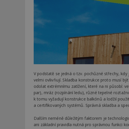
V podstatě se jedná o tzv. pochůzné střechy, kdy 
velmi ovlivňují. Skladba konstrukce proto musí b
odolat extrémnímu zatížení, které na ni působí: vel
par), mráz (rozpínání ledu), různé tepelné roztažno
k tomu vyžadují konstrukce balkónů a lodžií použ
a certifikovaných systémů. Správná skladba a spec
Dalším neméně důležitým faktorem je technologic
ani základní pravidla nutná pro správnou funkci k