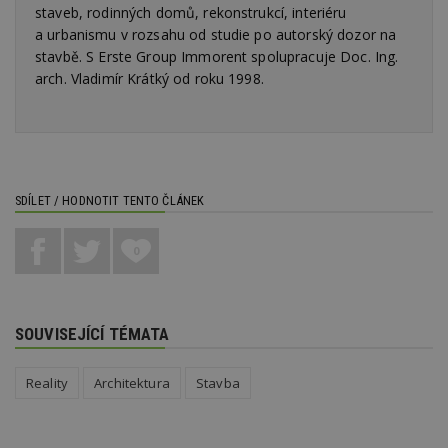
staveb, rodinných domů, rekonstrukcí, interiéru
ná
je
a urbanismu v rozsahu od studie po autorský dozor na
kt
stavbě. S Erste Group Immorent spolupracuje Doc. Ing.
id
p
arch. Vladimír Krátký od roku 1998.
ú
An
id
www.estav.cz
1 rok
T
co
po
vy
se
SDÍLET / HODNOTIT TENTO ČLÁNEK
_hjFirstSeen
29
S
Hotjar Ltd
minut
je
.estav.cz
54
ab
0
sekund
sl
ce
pr
po
N
ž
SOUVISEJÍCÍ TÉMATA
id
i
_hjAbsoluteSessionInProgress
29
S
Reality
Architektura
Stavba
Hotjar Ltd
minut
je
.estav.cz
54
ab
sekund
sl
ce