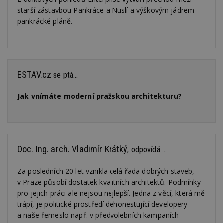
starší zástavbou Pankráce a Nuslí a výškovým jádrem
pankrácké pláně.
Funkční soubory
Nezařazené
soubory
ESTAV.cz
se ptá...
Jak vnímáte moderní pražskou architekturu?
Nezbytně nutné soubory
Výkonové soubory
Soubory cílení
Funkční soubory
Nezařazené soubory
Doc. Ing. arch. Vladimír Krátký
, odpovídá ...
Nezbytně nutné soubory cookie umožňují základní
funkce webových stránek, jako je přihlášení
Za posledních 20 let vznikla celá řada dobrých staveb,
uživatele a správa účtu. Webové stránky nelze bez
v Praze působí dostatek kvalitních architektů. Podmínky
nezbytně nutných souborů cookie správně
pro jejich práci ale nejsou nejlepší. Jedna z věcí, která mě
používat.
trápí, je politické prostředí dehonestující developery
Provider
/
Název
Vyprší
P
a naše řemeslo např. v předvolebních kampaních
Doména