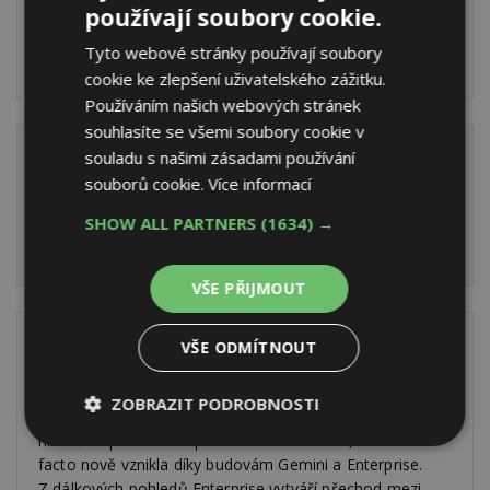
používají soubory cookie.
ovšem v případě střetu s normami, vyhláškami
a byrokratickými a tendenčními požadavky.
Tyto webové stránky používají soubory
cookie ke zlepšení uživatelského zážitku.
Používáním našich webových stránek
souhlasíte se všemi soubory cookie v
ESTAV.cz
souladu s našimi zásadami používání
se ptá...
souborů cookie.
Více informací
Jak budova Enterprise „(ne)zapadne“ mezi
SHOW ALL PARTNERS
(1634) →
pankrácké komerční stavby?
VŠE PŘIJMOUT
Doc. Ing. arch. Vladimír Krátký
, odpovídá ...
VŠE ODMÍTNOUT
Nemám rád slovo zapadne, není jednoznačné. V zásadě
ZOBRAZIT PODROBNOSTI
budova přináleží především k fenoménu ulice 5. května,
nižší část pak dotváří prostor ulice Pikrtova, která de
Nezbytně
Výkonové
Soubory
facto nově vznikla díky budovám Gemini a Enterprise.
nutné
soubory
cílení
soubory
Z dálkových pohledů Enterprise vytváří přechod mezi