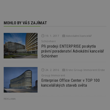
pr
po
N
ž
id
i
MOHLO BY VÁS ZAJÍMAT
counter
www.estav.cz
29
T
minut
co
53
po
sekund
vy
19. 1. 2017
Advokátní kancelář
se
Schönherr
Při prodeji ENTERPRISE poskytla
__gfp_64b
1 rok
Je
Google LLC
so
.estav.cz
právní poradenství Advokátní kancelář
kt
Schönherr
sp
da
c
n
w
24. 2. 2016
Erste Group Immorent Erste
Group Immorent
Enterprise Office Center v TOP 100
kancelářských staveb světa
Název
Provider
/
Doména
Vyprší
Provider
/
Název
Vyprší
Popis
REKLAMA
_hjSessionUser_170189
.estav.cz
1 rok
Provider
Doména
Název
/
Vyprší
Popis
tu
.ih.adscale.de
11 měsíců
test
.m6r.eu
59
Pokud víte
Doména
Provider
/