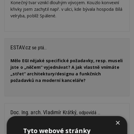
Konečný tvar vznikl dlouhým vývojem. Kouzlo konvexní
křivky jsem zachytil např. v ulici, kde bývala hospoda Bílá
velryba, poblíž Spálené.
ESTAV.cz
se ptá...
Mělo EGI nějaké specifické požadavky, resp. museli
jste o „něčem“ vyjednávat? A jak vlastně vnímáte
„střet“ architektury/designu a funkčních
požadavků na moderní kanceláře?
Doc. Ing. arch. Vladimír Krátký
, odpovídá ...
×
Jsem vychován v duchu funkcionalistické architektury,
Tyto webové stránky
takže střet v tomto smyslu mi nedělá problém. Jiné to je