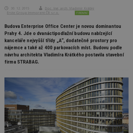
30. 12. 2015
Doc. Ing. arch. Vladimír Krátký
Erste Group Immorent ČR s.r.o.
FIREMNÍ
Budova Enterprise Office Center je novou dominantou
Prahy 4. Jde o dvanáctipodlažní budovu nabízející
kanceláře nejvyšší třídy „A“, dodatečné prostory pro
nájemce a také až 400 parkovacích míst. Budovu podle
návrhu architekta Vladimíra Krátkého postavila stavební
firma STRABAG.