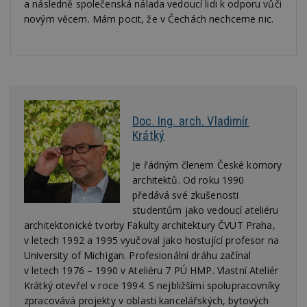
a následně společenská nálada vedoucí lidi k odporu vůči
_hjIncludedInPageviewSample
2
T
Hotjar Ltd
novým věcem. Mám pocit, že v Čechách nechceme nic.
minuty
co
www.estav.cz
na
ab
Ho
zd
ná
z
vz
d
l
z
Doc. Ing. arch. Vladimír
st
Krátký
w
_dc_gtm_UA-53599847-1
.estav.cz
53
T
sekund
co
Je řádným členem České komory
př
architektů. Od roku 1990
w
po
předává své zkušenosti
S
studentům jako vedoucí ateliéru
Go
da
architektonické tvorby Fakulty architektury ČVUT Praha,
kó
v letech 1992 a 1995 vyučoval jako hostující profesor na
Po
lz
University of Michigan. Profesionální dráhu začínal
z
nu
v letech 1976 – 1990 v Ateliéru 7 PÚ HMP. Vlastní Ateliér
be
Krátký otevřel v roce 1994. S nejbližšími spolupracovníky
sk
f
zpracovává projekty v oblasti kancelářských, bytových
s