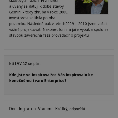
skokových fázích. První skici
a úvahy se datují k době stavby
Gemini – tedy zhruba v roce 2008,
investorovi se líbila poloha
pozemku. Následně pak v letech2009 – 2010 jsme začali
vážně projektovat. Nakonec loni na jaře vypukla spolu se
stavbou závěrečná fáze prováděcího projektu.
ESTAV.cz
se ptá...
Kde jste se inspiroval/co Vás inspirovalo ke
konečnému tvaru Enterprise?
Doc. Ing. arch. Vladimír Krátký
, odpovídá ...