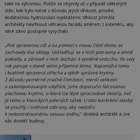
také na výbornou. Potíže se objevily až v případě některých
stěn, kde bylo nutné z důvodu jejich vlhkosti, provést
dodatečnou hydroizolaci injektážemi. Vlhkost přiměla
architekty navrhnout větranou fasádu směrem z exteriéru, aby
silné zdivo postupně vysychalo.
„
Pod opravenou zdí a na pomezí s novou částí domu se
zachovaly dva sklepy. Uskladňují se v nich potraviny a vinné
poklady, a zároveň v nich dochází k výměně vzduchu. Po celý
rok panuje v domě velmi příjemné klima. Napomáhá tomu
i kvalitně opravená střecha a výběr správné krytiny.
Z důvodu poměrně značné členitosti, menší velikosti
a zakomponovaným vikýřům, jsme doporučili falcovanou
plechovou krytinu, u které lze lépe zpracovávat detaily, než
je tomu u klasických pálených tašek. U této konkrétní stavby
se použily i sněhové zábrany, aby nedošlo
k nekontrolovanému sesuvu sněhu
,“ dodává architekt a zve
nás dovnitř budovy.