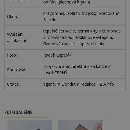
f
omítka, plechová krytina
s
ná
je
dřevohliník, izolační trojsklo, předokenní
Okna:
kt
žaluzie
id
p
ú
tepelné čerpadlo, zemní vrty v kombinaci
An
Vytápění
s fotovoltaikou, podlahové vytápění,
a chlazení:
id
www.estav.cz
1 rok
T
řízené větrání s rekuperací tepla
co
po
vy
Foto:
Radek Čepelák
se
Projekční a architektonická kancelář
_hjFirstSeen
29
S
Hotjar Ltd
Půdorysy:
minut
je
.estav.cz
Josef ČERNÝ
54
ab
sekund
sl
ce
Citace:
agentura Dendrit a redakce TZB-info
pr
po
N
ž
id
i
FOTOGALERIE
_hjAbsoluteSessionInProgress
29
S
Hotjar Ltd
minut
je
.estav.cz
54
ab
sekund
sl