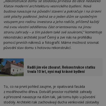
„
Rekonstrukce domu se stodolou přinesla do obce nedaleko
Klatov moderní architekturu vesnického bydlení. Nová
budova navazuje na původní stavení a pokračuje i na úrovni
celé plochy podkroví. Jedná se o jeden dům se společným
vstupem pro rodinu investora a jeho rodiče, přičemž každý
má svou vlastní oddělenou část orientovanou na jinou
stranu zahrady – a tím pádem také své soukromí
,“ komentuje
rekonstrukci architekt Josef Černý a zve nás na prohlídku
pomocí prvních nákresů a fotografií. Máme možnost srovnat
původní stav domu s hotovou rekonstrukcí.
Radili jim vše zbourat. Rekonstrukce statku
trvala 10 let, nyní mají krásné bydlení
To, co na první pohled zaujme, je opalovaná fasáda
z modřínového dřeva. Dotváří prostor rozhlehlé zahrady
a přirozeně navazuje na dům tak, jak tomu bylo u původní
stodoly. Architekti tak zachovávají ducha venkovské zástavby