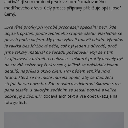
a přinášejí sem moderní prvek ve formě opalovaného
modřínového dřeva. Celý proces přípravy přibližuje opět Josef
Černý.
„
Dřevěné profily při výrobě procházejí speciální pecí, kde
dojde k opálení podle zvoleného stupně ožehu. Následně se
povrch potře olejem. My jsme vybrali tmavší odstín. Výhodou
je takřka bezúdržbová péče, což byl jeden z důvodů, proč
jsme takový materiál na fasádu požadovali. Pojí se s tím
i zajímavost z průběhu realizace – některé profily musely být
na stavbě seříznuty či zkráceny, jelikož se pokládaly kolem
detailů, například okolo oken. Tím pádem vznikla nová
hrana, která se na místě musela opálit, aby se dodržela
stejná barva povrchu. Zde musím vyzdvihnout šikovné ruce
pana tesaře, s takovým zadáním se setkal poprvé a velice
dobře jej zvládnul
,“ dodává architekt a vše opět ukazuje na
fotografiích.