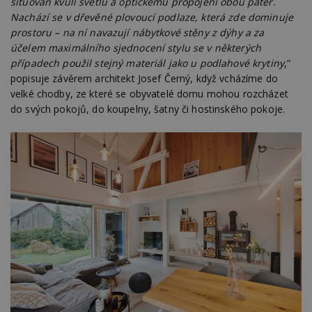
situován kvůli světlu a optickému propojení obou pater.
soubory
Nachází se v dřevěné plovoucí podlaze, která zde dominuje
prostoru – na ní navazují nábytkové stěny z dýhy a za
účelem maximálního sjednocení stylu se v některých
Funkční soubory
Nezařazené
případech použil stejný materiál jako u podlahové krytiny
,“
soubory
popisuje závěrem architekt Josef Černý, když vcházíme do
velké chodby, ze které se obyvatelé domu mohou rozcházet
do svých pokojů, do koupelny, šatny či hostinského pokoje.
Nezbytně nutné soubory
Výkonové soubory
Soubory cílení
Funkční soubory
Nezařazené soubory
Nezbytně nutné soubory cookie umožňují základní
funkce webových stránek, jako je přihlášení
uživatele a správa účtu. Webové stránky nelze bez
nezbytně nutných souborů cookie správně
používat.
Provider
/
Název
Vyprší
P
Doména