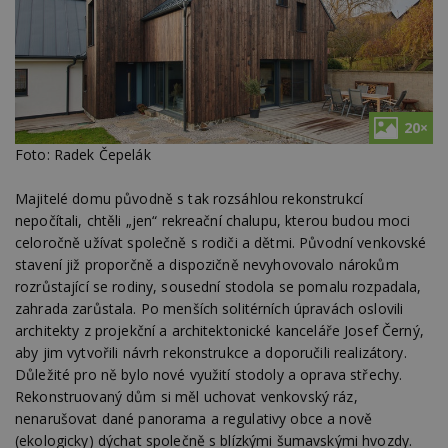
20×
Foto: Radek Čepelák
Majitelé domu původně s tak rozsáhlou rekonstrukcí
nepočítali, chtěli „jen“ rekreační chalupu, kterou budou moci
celoročně užívat společně s rodiči a dětmi. Původní venkovské
stavení již proporčně a dispozičně nevyhovovalo nárokům
rozrůstající se rodiny, sousední stodola se pomalu rozpadala,
zahrada zarůstala. Po menších solitérních úpravách oslovili
architekty z projekční a architektonické kanceláře Josef Černý,
aby jim vytvořili návrh rekonstrukce a doporučili realizátory.
Důležité pro ně bylo nové využití stodoly a oprava střechy.
Rekonstruovaný dům si měl uchovat venkovský ráz,
nenarušovat dané panorama a regulativy obce a nově
(ekologicky) dýchat společně s blízkými šumavskými hvozdy.