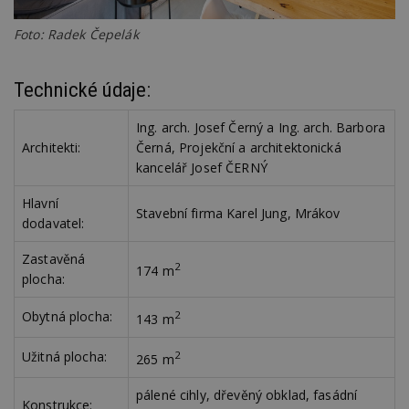
_hjIncludedInPageviewSample
2
T
Hotjar Ltd
Foto: Radek Čepelák
minuty
co
www.estav.cz
na
ab
Ho
Technické údaje:
zd
ná
z
Ing. arch. Josef Černý a Ing. arch. Barbora
vz
d
Architekti:
Černá, Projekční a architektonická
l
kancelář Josef ČERNÝ
z
st
w
Hlavní
Stavební firma Karel Jung, Mrákov
_dc_gtm_UA-53599847-1
.estav.cz
53
T
dodavatel:
sekund
co
př
w
Zastavěná
2
174 m
po
plocha:
S
Go
da
Obytná plocha:
2
143 m
kó
Po
lz
Užitná plocha:
2
265 m
z
nu
be
pálené cihly, dřevěný obklad, fasádní
sk
Konstrukce: