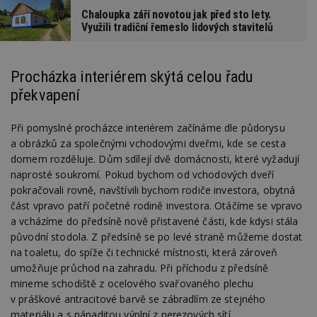
Chaloupka září novotou jak před sto lety.
Využili tradiční řemeslo lidových stavitelů
Procházka interiérem skýtá celou řadu
překvapení
Při pomyslné procházce interiérem začínáme dle půdorysu
a obrázků za společnými vchodovými dveřmi, kde se cesta
domem rozděluje. Dům sdílejí dvě domácnosti, které vyžadují
naprosté soukromí. Pokud bychom od vchodových dveří
pokračovali rovně, navštívili bychom rodiče investora, obytná
část vpravo patří početné rodině investora. Otáčíme se vpravo
a vcházíme do předsíně nově přistavené části, kde kdysi stála
původní stodola. Z předsíně se po levé straně můžeme dostat
na toaletu, do spíže či technické místnosti, která zároveň
umožňuje průchod na zahradu. Při příchodu z předsíně
mineme schodiště z ocelového svařovaného plechu
v práškové antracitové barvě se zábradlím ze stejného
materiálu a s nápaditou výplní z nerezových sítí.