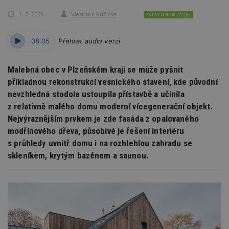
1. 7. 2026
Vlastimil Růžička
ESTAV DOPORUČUJE
08:05
Přehrát audio verzi
Malebná obec v Plzeňském kraji se může pyšnit
příkladnou rekonstrukcí vesnického stavení, kde původní
nevzhledná stodola ustoupila přístavbě a učinila
z relativně malého domu moderní vícegenerační objekt.
Nejvýraznějším prvkem je zde fasáda z opalovaného
modřínového dřeva, působivé je řešení interiéru
s průhledy uvnitř domu i na rozhlehlou zahradu se
skleníkem, krytým bazénem a saunou.