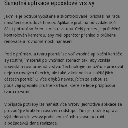
Nezbytně nutné soubory cookie umožňují základní
Samotná aplikace epoxidové vrstvy
funkce webových stránek, jako je přihlášení
uživatele a správa účtu. Webové stránky nelze bez
nezbytně nutných souborů cookie správně
Jakmile je potrubí vyčištěné a zkontrolované, přichází na řadu
používat.
nanášení epoxidové hmoty. Aplikace probíhá od vzdálenější
Provider
/
části potrubí směrem k místu vstupu. Celý proces je průběžně
Název
Vyprší
P
Doména
kontrolován kamerou, aby měl operátor přehled o průběhu
_hjIncludedInPageviewSample
2
T
Hotjar Ltd
renovace a rovnoměrnosti nanášení.
minuty
co
www.estav.cz
na
ab
Podle průměru a tvaru potrubí se volí vhodné aplikační kartáče.
Ho
Ty roztírají materiál po vnitřních stěnách tak, aby vznikla
zd
ná
souvislá a rovnoměrná vrstva. Technologie umožňuje pracovat
z
vz
nejen v rovných úsecích, ale také v kolenech a složitějších
d
částech potrubí. U více ohybů navazujících za sebou se
l
z
používají speciální pružné kartáče, které se lépe přizpůsobí
st
tvaru rozvodu.
w
_dc_gtm_UA-53599847-1
.estav.cz
53
T
V případě potřeby lze nanést více vrstev. Jednotlivé aplikace se
sekund
co
př
provádějí v krátkém časovém odstupu. Tím je možné upravit
w
po
výslednou sílu vrstvy podle konkrétního stavu potrubí
S
a požadavků dané realizace.
Go