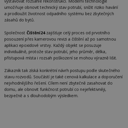
vystavovat rozsáhlé rekonstrukci. Moderní technologie
ž
id
umožňuje obnovit technický stav potrubí, snížit riziko havárií
i
a prodloužit životnost odpadního systému bez zbytečných
_hjAbsoluteSessionInProgress
29
S
Hotjar Ltd
zásahů do bytů.
minut
je
.estav.cz
54
ab
sekund
sl
Společnost
Čištění24
zajišťuje celý proces od prvotního
ce
pr
posouzení přes kamerovou revizi a čištění až po samotnou
po
aplikaci epoxidové vrstvy. Každý objekt se posuzuje
N
ž
individuálně, protože stav potrubí, jeho průměr, délka,
id
i
přístupová místa i rozsah poškození se mohou výrazně lišit.
counter
www.estav.cz
29
T
minut
co
Zákazník tak získá konkrétní návrh postupu podle skutečného
53
po
stavu rozvodů. Součástí je také cenová kalkulace a doporučení
sekund
vy
se
nejvhodnějšího řešení. Cílem není zbytečně zasahovat do
domu, ale obnovit funkčnost potrubí co nejefektivněji,
__gfp_64b
1 rok
Je
Google LLC
so
.estav.cz
bezpečně a s dlouhodobým výsledkem.
kt
sp
da
VÍCE INFORMACÍ NA WWW.CISTENI24.CZ
c
n
w