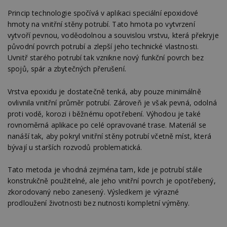
Princip technologie spočívá v aplikaci speciální epoxidové
hmoty na vnitřní stěny potrubí. Tato hmota po vytvrzení
vytvoří pevnou, voděodolnou a souvislou vrstvu, která překryje
původní povrch potrubí a zlepší jeho technické vlastnosti.
Uvnitř starého potrubí tak vznikne nový funkční povrch bez
spojů, spár a zbytečných přerušení.
Vrstva epoxidu je dostatečně tenká, aby pouze minimálně
ovlivnila vnitřní průměr potrubí. Zároveň je však pevná, odolná
proti vodě, korozi i běžnému opotřebení. Výhodou je také
rovnoměrná aplikace po celé opravované trase. Materiál se
nanáší tak, aby pokryl vnitřní stěny potrubí včetně míst, která
bývají u starších rozvodů problematická.
Tato metoda je vhodná zejména tam, kde je potrubí stále
konstrukčně použitelné, ale jeho vnitřní povrch je opotřebený,
zkorodovaný nebo zanesený. Výsledkem je výrazné
prodloužení životnosti bez nutnosti kompletní výměny.