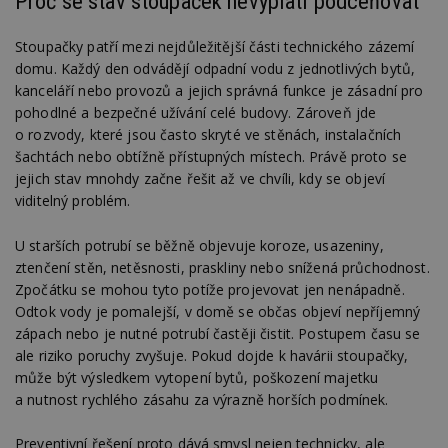
Proč se stav stoupaček nevyplatí podceňovat
Stoupačky patří mezi nejdůležitější části technického zázemí
domu. Každý den odvádějí odpadní vodu z jednotlivých bytů,
kanceláří nebo provozů a jejich správná funkce je zásadní pro
pohodlné a bezpečné užívání celé budovy. Zároveň jde
o rozvody, které jsou často skryté ve stěnách, instalačních
šachtách nebo obtížně přístupných místech. Právě proto se
jejich stav mnohdy začne řešit až ve chvíli, kdy se objeví
viditelný problém.
U starších potrubí se běžně objevuje koroze, usazeniny,
ztenčení stěn, netěsnosti, praskliny nebo snížená průchodnost.
Zpočátku se mohou tyto potíže projevovat jen nenápadně.
Odtok vody je pomalejší, v domě se občas objeví nepříjemný
zápach nebo je nutné potrubí častěji čistit. Postupem času se
ale riziko poruchy zvyšuje. Pokud dojde k havárii stoupačky,
může být výsledkem vytopení bytů, poškození majetku
a nutnost rychlého zásahu za výrazně horších podmínek.
Preventivní řešení proto dává smysl nejen technicky, ale