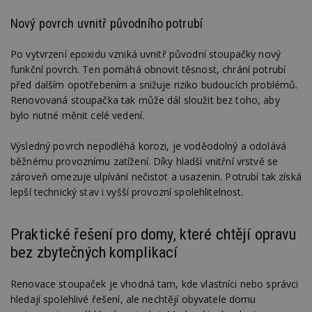
da
kó
Po
Nový povrch uvnitř původního potrubí
lz
z
nu
Po vytvrzení epoxidu vzniká uvnitř původní stoupačky nový
be
funkční povrch. Ten pomáhá obnovit těsnost, chrání potrubí
sk
f
před dalším opotřebením a snižuje riziko budoucích problémů.
s
ná
Renovovaná stoupačka tak může dál sloužit bez toho, aby
je
bylo nutné měnit celé vedení.
kt
id
p
Výsledný povrch nepodléhá korozi, je voděodolný a odolává
ú
An
běžnému provoznímu zatížení. Díky hladší vnitřní vrstvě se
zároveň omezuje ulpívání nečistot a usazenin. Potrubí tak získá
id
www.estav.cz
1 rok
T
co
lepší technický stav i vyšší provozní spolehlitelnost.
po
vy
se
Praktické řešení pro domy, které chtějí opravu
_hjFirstSeen
29
S
Hotjar Ltd
minut
je
.estav.cz
bez zbytečných komplikací
54
ab
sekund
sl
ce
Renovace stoupaček je vhodná tam, kde vlastníci nebo správci
pr
po
hledají spolehlivé řešení, ale nechtějí obyvatele domu
N