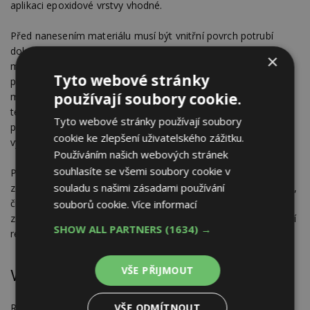
aplikaci epoxidové vrstvy vhodné.
Před nanesením materiálu musí být vnitřní povrch potrubí
dokonale připravený. Pokud by uvnitř zůstaly usazeniny,
×
mastnota, rez nebo jiné nečistoty, nová vrstva by nemusela
Tyto webové stránky
přilnout tak, jak má. Proto se potrubí čistí výkonnými
používají soubory cookie.
motorovými frézami, případně kanalizačním robotem. Tyto
technologie si poradí i s odolnými usazeninami a umožňují
Tyto webové stránky používají soubory
připravit potrubí tak, aby následná renovace měla co nejlepší
cookie ke zlepšení uživatelského zážitku.
výsledek.
Používáním našich webových stránek
souhlasíte se všemi soubory cookie v
Po čištění následuje další kamerová kontrola. Technici ověřují,
souladu s našimi zásadami používání
zda je povrch dostatečně čistý a připravený. Pokud je potřeba,
čištění se opakuje. Právě důsledná příprava je jedním
souborů cookie.
Více informací
z hlavních rozdílů mezi rychlým provizorním zásahem a kvalitní
SHOW ALL PARTNERS
(1634) →
renovací s dlouhodobým efektem.
VŠE PŘIJMOUT
Výhody renovace stoupaček bez bourání
VŠE ODMÍTNOUT
Renovace je zajímavá zejména pro bytové domy, SVJ, správce