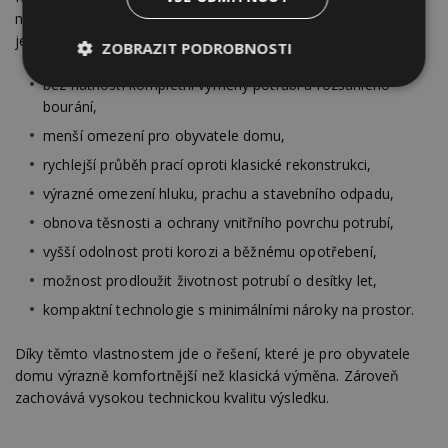
nemovitostí, firmy i provozovatele komerčních objektů. Mezi
její hlavní výhody patří
ZOBRAZIT PODROBNOSTI
bez nutnosti kompletní výměny potrubí a rozsáhlého
Nezbytně
Výkonové
Soubory
nutné
soubory
cílení
bourání,
soubory
menší omezení pro obyvatele domu,
rychlejší průběh prací oproti klasické rekonstrukci,
výrazné omezení hluku, prachu a stavebního odpadu,
Funkční soubory
Nezařazené
soubory
obnova těsnosti a ochrany vnitřního povrchu potrubí,
vyšší odolnost proti korozi a běžnému opotřebení,
možnost prodloužit životnost potrubí o desítky let,
kompaktní technologie s minimálními nároky na prostor.
Díky těmto vlastnostem jde o řešení, které je pro obyvatele
Nezbytně nutné soubory
domu výrazně komfortnější než klasická výměna. Zároveň
Výkonové soubory
Soubory cílení
zachovává vysokou technickou kvalitu výsledku.
Funkční soubory
Nezařazené soubory