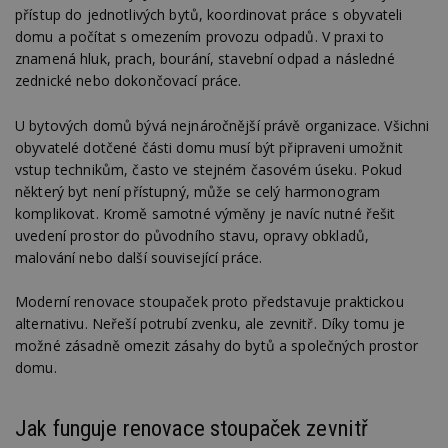
přístup do jednotlivých bytů, koordinovat práce s obyvateli
domu a počítat s omezením provozu odpadů. V praxi to
znamená hluk, prach, bourání, stavební odpad a následné
zednické nebo dokončovací práce.
U bytových domů bývá nejnáročnější právě organizace. Všichni
obyvatelé dotčené části domu musí být připraveni umožnit
vstup technikům, často ve stejném časovém úseku. Pokud
některý byt není přístupný, může se celý harmonogram
komplikovat. Kromě samotné výměny je navíc nutné řešit
uvedení prostor do původního stavu, opravy obkladů,
malování nebo další související práce.
Moderní renovace stoupaček proto představuje praktickou
alternativu. Neřeší potrubí zvenku, ale zevnitř. Díky tomu je
možné zásadně omezit zásahy do bytů a společných prostor
domu.
Jak funguje renovace stoupaček zevnitř