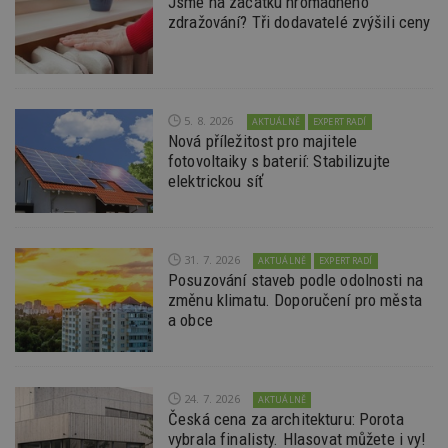
Jsme na začátku hromadného
test_cookie
14 minut
Tento 
Google LLC
zdražování? Tři dodavatelé zvýšili ceny
54 sekund
cookie
.doubleclick.net
společ
Double
(kterou
společ
Google
zjistila
5. 8. 2026
AKTUÁLNĚ
EXPERT RADÍ
prohlí
Nová příležitost pro majitele
návště
webu 
fotovoltaiky s baterií: Stabilizujte
soubor
elektrickou síť
id
.m6r.eu
2 měsíce 4
Tento 
týdny
cookie
používá
analýz
optima
31. 7. 2026
AKTUÁLNĚ
EXPERT RADÍ
reklam
Posuzování staveb podle odolnosti na
kampan
Double
změnu klimatu. Doporučení pro města
Google
a obce
Suite
tuuid
.bidswitch.net
1 rok
Tento 
cookie
hlavně
bidswit
24. 7. 2026
AKTUÁLNĚ
aby by
Česká cena za architekturu: Porota
reklam
pro ná
vybrala finalisty. Hlasovat můžete i vy!