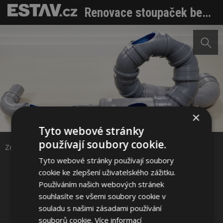
Renovace stoupaček bez bourání: moderní řešení pro bytové domy i komerční objekty
Sdílet na Facebooku
×
Tyto webové stránky
používají soubory cookie.
Sdílet na Pinterestu
Zdroj: Čištění24
Tyto webové stránky používají soubory
cookie ke zlepšení uživatelského zážitku.
2 / 3
Používáním našich webových stránek
souhlasíte se všemi soubory cookie v
souladu s našimi zásadami používání
souborů cookie.
Více informací