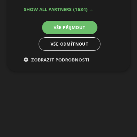
SHOW ALL PARTNERS
(1634) →
VŠE PŘIJMOUT
VŠE ODMÍTNOUT
ZOBRAZIT PODROBNOSTI
Nezbytně
Výkonové
Soubory
nutné
soubory
cílení
soubory
Funkční soubory
Nezařazené
soubory