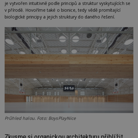
je vytvořen intuitivně podle principů a struktur vyskytujících se
v přírodě. Hovoříme také o bionice, tedy vědě promítající
biologické principy a jejich struktury do daného řešení.
Průhled halou. Foto: BoysPlayNice
Zkusme si organickou architekturu přiblížit