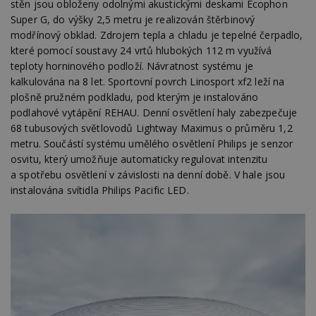
stěn jsou obloženy odolnými akustickými deskami Ecophon
__gfp_64b
1 rok
Je
Google LLC
Super G, do výšky 2,5 metru je realizován štěrbinový
so
.estav.cz
kt
modřínový obklad. Zdrojem tepla a chladu je tepelné čerpadlo,
sp
da
které pomocí soustavy 24 vrtů hlubokých 112 m využívá
c
teploty horninového podloží. Návratnost systému je
n
w
kalkulována na 8 let. Sportovní povrch Linosport xf2 leží na
plošně pružném podkladu, pod kterým je instalováno
podlahové vytápění REHAU. Denní osvětlení haly zabezpečuje
68 tubusových světlovodů Lightway Maximus o průměru 1,2
metru. Součástí systému umělého osvětlení Philips je senzor
Název
Provider
/
Doména
Vyprší
Provider
/
osvitu, který umožňuje automaticky regulovat intenzitu
Název
Vyprší
Popis
_hjSessionUser_170189
.estav.cz
1 rok
Provider
Doména
a spotřebu osvětlení v závislosti na denní době. V hale jsou
Název
/
Vyprší
Popis
tu
.ih.adscale.de
11 měsíců
test
.m6r.eu
59
Pokud víte
Doména
Provider
/
instalována svítidla Philips Pacific LED.
Název
Vyprší
4 týdny
Popis
minut
něco o tomto
Doména
54
souboru
_gid
1 den
Tento soubor
Google
Gdyn
1 rok
Gemius
sekund
cookie a jeho
cookie nastavuje
CMID
LLC
1 rok
Tyto s
Casale Media
.hit.gemius.pl
použití, které
Google
.estav.cz
cookie
Inc.
nejsou
Analytics. Ukládá
spojen
.casalemedia.com
c
.creative-serving.com
specifické pro
1 rok 3
a aktualizuje
reklam
konkrétní
týdny
jedinečnou
sledov
web, přidejte
hodnotu pro
produk
své příspěvky.
ui
.toplist.cz
Zavřením
každou
které 
prohlížeče
navštívenou
uživate
mobile
www.estav.cz
2
Slouží k
stránku a slouží k
měsíce
zapamatování
cct
.m6r.eu
2 měsíce 4
počítání a
TDID
1 rok
Tento 
The Trade Desk
4 týdny
předvolby
týdny