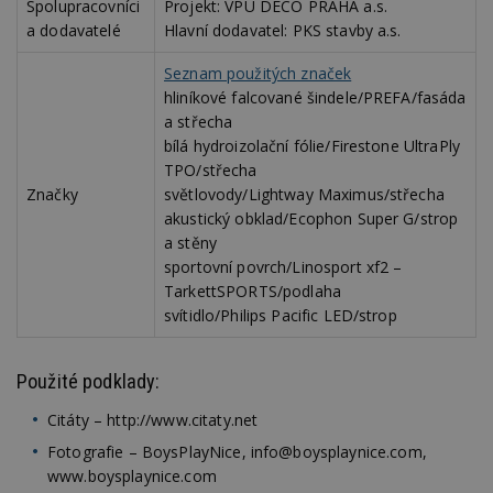
Spolupracovníci
Projekt: VPÚ DECO PRAHA a.s.
Google
Suite
a dodavatelé
Hlavní dodavatel: PKS stavby a.s.
tuuid
.bidswitch.net
1 rok
Tento 
Seznam použitých značek
cookie
hlavně
hliníkové falcované šindele/PREFA/fasáda
bidswit
aby by
a střecha
reklam
bílá hydroizolační fólie/Firestone UltraPly
pro ná
webu
TPO/střecha
relevan
Značky
světlovody/Lightway Maximus/střecha
sid
.seznam.cz
4 týdny 2
Toto j
akustický obklad/Ecophon Super G/strop
dny
běžný 
a stěny
soubor
ale po
sportovní povrch/Linosport xf2 –
naleze
TarkettSPORTS/podlaha
soubor
relace
svítidlo/Philips Pacific LED/strop
pravd
použit 
správu
relace.
Použité podklady:
tuuid
.creative-
1 rok 3
Tento 
serving.com
týdny
cookie
Citáty – http://www.citaty.net
hlavně
bidswit
Fotografie – BoysPlayNice, info@boysplaynice.com,
aby by
www.boysplaynice.com
reklam
pro ná