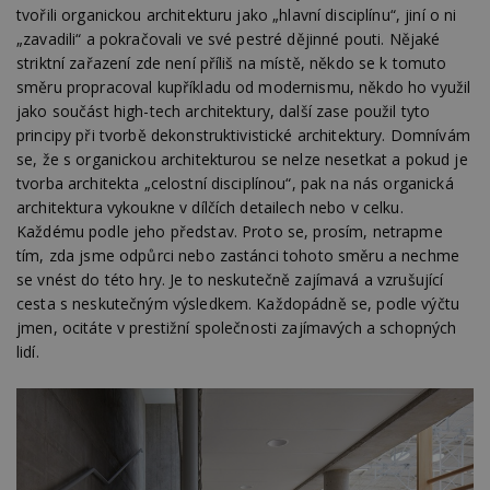
tvořili organickou architekturu jako „hlavní disciplínu“, jiní o ni
„zavadili“ a pokračovali ve své pestré dějinné pouti. Nějaké
striktní zařazení zde není příliš na místě, někdo se k tomuto
směru propracoval kupříkladu od modernismu, někdo ho využil
jako součást high-tech architektury, další zase použil tyto
principy při tvorbě dekonstruktivistické architektury. Domnívám
se, že s organickou architekturou se nelze nesetkat a pokud je
tvorba architekta „celostní disciplínou“, pak na nás organická
architektura vykoukne v dílčích detailech nebo v celku.
Každému podle jeho představ. Proto se, prosím, netrapme
tím, zda jsme odpůrci nebo zastánci tohoto směru a nechme
se vnést do této hry. Je to neskutečně zajímavá a vzrušující
cesta s neskutečným výsledkem. Každopádně se, podle výčtu
jmen, ocitáte v prestižní společnosti zajímavých a schopných
lidí.