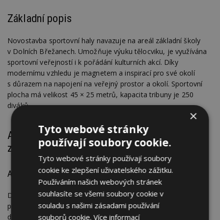
Základní popis
Novostavba sportovní haly navazuje na areál základní školy
v Dolních Břežanech. Umožňuje výuku tělocviku, je využívána
sportovní veřejností i k pořádání kulturních akcí. Díky
modernímu vzhledu je magnetem a inspirací pro své okolí
s důrazem na napojení na veřejný prostor a okolí. Sportovní
plocha má velikost 45 × 25 metrů, kapacita tribuny je 250
diváků.
×
Tyto webové stránky
Architektonicko-výtvarné řešení a ideový
používají soubory cookie.
záměr projektu
Tyto webové stránky používají soubory
cookie ke zlepšení uživatelského zážitku.
Autorská zpráva
Používáním našich webových stránek
souhlasíte se všemi soubory cookie v
Dolní Břežany jsou moderní a atraktivní místo pro život a za
souladu s našimi zásadami používání
poslední roky prošly zásadní proměnou. Vedení obce se
dlouhodobě zabývá kultivací veřejného prostoru a při realizaci
souborů cookie.
Více informací