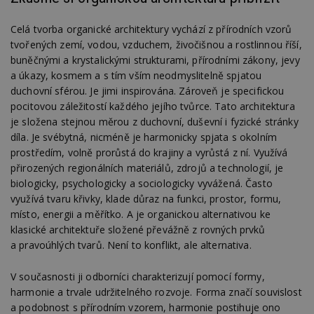
Celá tvorba organické architektury vychází z přírodních vzorů
tvořených zemí, vodou, vzduchem, živočišnou a rostlinnou říší,
buněčnými a krystalickými strukturami, přírodními zákony, jevy
a úkazy, kosmem a s tím vším neodmyslitelně spjatou
duchovní sférou. Je jimi inspirována. Zároveň je specifickou
pocitovou záležitostí každého jejího tvůrce. Tato architektura
je složena stejnou měrou z duchovní, duševní i fyzické stránky
díla. Je svébytná, nicméně je harmonicky spjata s okolním
prostředím, volně prorůstá do krajiny a vyrůstá z ní. Využívá
přirozených regionálních materiálů, zdrojů a technologií, je
biologicky, psychologicky a sociologicky vyvážená. Často
využívá tvaru křivky, klade důraz na funkci, prostor, formu,
místo, energii a měřítko. A je organickou alternativou ke
klasické architektuře složené převážně z rovných prvků
a pravoúhlých tvarů. Není to konflikt, ale alternativa.
V současnosti ji odborníci charakterizují pomocí formy,
harmonie a trvale udržitelného rozvoje. Forma značí souvislost
a podobnost s přírodním vzorem, harmonie postihuje ono