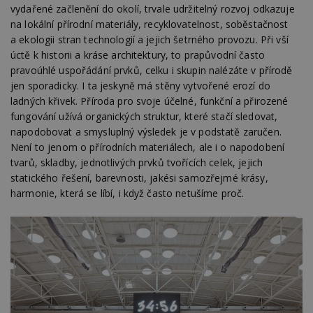
vydařené začlenění do okolí, trvale udržitelný rozvoj odkazuje
na lokální přírodní materiály, recyklovatelnost, soběstačnost
a ekologii stran technologií a jejich šetrného provozu. Při vší
úctě k historii a kráse architektury, to prapůvodní často
pravoúhlé uspořádání prvků, celku i skupin nalézáte v přírodě
jen sporadicky. I ta jeskyně má stěny vytvořené erozí do
ladných křivek. Příroda pro svoje účelné, funkční a přirozené
fungování užívá organických struktur, které stačí sledovat,
napodobovat a smysluplný výsledek je v podstatě zaručen.
Není to jenom o přírodních materiálech, ale i o napodobení
tvarů, skladby, jednotlivých prvků tvořících celek, jejich
statického řešení, barevnosti, jakési samozřejmé krásy,
harmonie, která se líbí, i když často netušíme proč.