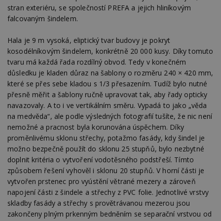
stran exteriéru, se společností PREFA a jejich hliníkovým
falcovaným šindelem.
Hala je 9 m vysoká, eliptický tvar budovy je pokryt
kosodélníkovým šindelem, konkrétně 20 000 kusy. Díky tomuto
tvaru má každá řada rozdílný obvod. Tedy v konečném
důsledku je kladen důraz na šablony o rozměru 240 × 420 mm,
které se přes sebe kladou s 1/3 přesazením. Tudíž bylo nutné
přesně měřit a šablony ručně upravovat tak, aby řady opticky
navazovaly. A to i ve vertikálním směru. Vypadá to jako „věda
na medvěda“, ale podle výsledných fotografií tušíte, že nic není
nemožné a pracnost byla korunována úspěchem. Díky
proměnlivému sklonu střechy, potažmo fasády, kdy šindel je
možno bezpečně použít do sklonu 25 stupňů, bylo nezbytné
doplnit kritéria o vytvoření vodotěsného podstřeší. Tímto
způsobem řešení vyhověl i sklonu 20 stupňů. V horní části je
vytvořen prstenec pro vyústění větrané mezery a zároveň
napojení části z šindele a střechy z PVC folie. Jednotlivé vrstvy
skladby fasády a střechy s provětrávanou mezerou jsou
zakončeny plným prkenným bedněním se separační vrstvou od