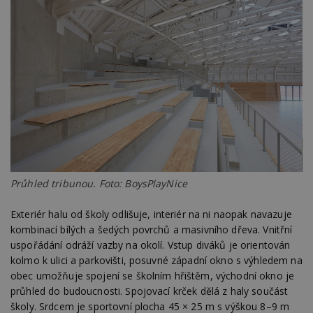
st
w
_dc_gtm_UA-53599847-1
.estav.cz
53
T
sekund
co
př
w
po
S
Go
da
kó
Po
lz
z
nu
be
sk
f
Průhled tribunou. Foto: BoysPlayNice
s
ná
je
Exteriér halu od školy odlišuje, interiér na ni naopak navazuje
kt
kombinací bílých a šedých povrchů a masivního dřeva. Vnitřní
id
p
uspořádání odráží vazby na okolí. Vstup diváků je orientován
ú
kolmo k ulici a parkovišti, posuvné západní okno s výhledem na
An
obec umožňuje spojení se školním hřištěm, východní okno je
id
www.estav.cz
1 rok
T
co
průhled do budoucnosti. Spojovací krček dělá z haly součást
po
školy. Srdcem je sportovní plocha 45 × 25 m s výškou 8–9 m
vy