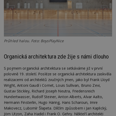
Průhled halou. Foto: BoysPlayNice
Organická architektura zde žije s námi dlouho
S pojmem organická architektura se setkáváme již v první
polovině 19. století. Posléze se organická architektura zaskvěla
realizacemi od architektů zvučných jmen, jako byl Frank Lloyd
Wright, Antoni Gaudí i Cornet, Louis Sullivan, Bruno Zevi,
Gustav Stickley, Richard Joseph Neutra, Friedensreich
Hundertwasser, Rudolf Steiner, Anton Alberts, Alvar Aalto,
Hermann Finsterlin, Hugo Häring, Hans Scharoun, Imre
Makovecz, Lubomír Šlapeta. Dílčím způsobem i Jan Kaplický,
Jörn Utzon, Zaha Hadid i Frank O. Gehry. Někteří architekti