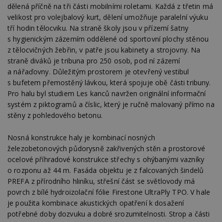
se
dělená příčně na tři části mobilními roletami. Každá z třetin má
velikost pro volejbalový kurt, dělení umožňuje paralelní výuku
_hjFirstSeen
29
S
Hotjar Ltd
minut
je
.estav.cz
tří hodin tělocviku. Na straně školy jsou v přízemí šatny
54
ab
s hygienickým zázemím oddělené od sportovní plochy stěnou
sekund
sl
ce
z tělocvičných žebřin, v patře jsou kabinety a strojovny. Na
pr
straně diváků je tribuna pro 250 osob, pod ní zázemí
po
N
a nářaďovny. Důležitým prostorem je otevřený vestibul
ž
id
s bufetem přemostěný lávkou, která spojuje obě části tribuny.
i
Pro halu byl studiem Les kanců navržen originální informační
_hjAbsoluteSessionInProgress
29
S
Hotjar Ltd
systém z piktogramů a číslic, který je ručně malovaný přímo na
minut
je
.estav.cz
stěny z pohledového betonu.
54
ab
sekund
sl
ce
Nosná konstrukce haly je kombinací nosných
pr
po
železobetonových půdorysně zakřivených stěn a prostorové
N
ž
ocelové příhradové konstrukce střechy s ohýbanými vazníky
id
o rozponu až 44 m. Fasáda objektu je z falcovaných šindelů
i
PREFA z přírodního hliníku, střešní část se světlovody má
counter
www.estav.cz
29
T
povrch z bílé hydroizolační fólie Firestone UltraPly TPO. V hale
minut
co
53
po
je použita kombinace akustických opatření k dosažení
sekund
vy
potřebné doby dozvuku a dobré srozumitelnosti. Strop a části
se