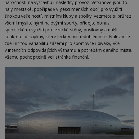
náročnosti na výstavbu i následný provoz. Většinově jsou to
haly městské, popřípadě v gesci menších obcí, pro využití
širokou veřejností, místními kluby a spolky. Vezměte si průřez
všemi myslitelnými halovými sporty, přidejte bonus
specifického využití pro lezecké stěny, posilovny a další
konkrétní disciplíny, které leckdy ani nedohlédnete. Naleznete
zde určitou variabilitu zázemí pro sportovce i diváky, vše
v intencích odpovídajících významu a potřebám daného místa.
Všemu pochopitelně velí stránka finanční.