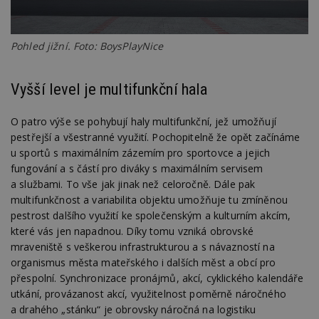
Pohled jižní. Foto: BoysPlayNice
Vyšší level je multifunkční hala
O patro výše se pohybují haly multifunkční, jež umožňují
pestřejší a všestranné využití. Pochopitelně že opět začínáme
u sportů s maximálním zázemím pro sportovce a jejich
fungování a s částí pro diváky s maximálním servisem
a službami. To vše jak jinak než celoročně. Dále pak
multifunkčnost a variabilita objektu umožňuje tu zmíněnou
pestrost dalšího využití ke společenským a kulturním akcím,
které vás jen napadnou. Díky tomu vzniká obrovské
mraveniště s veškerou infrastrukturou a s návazností na
organismus města mateřského i dalších měst a obcí pro
přespolní. Synchronizace pronájmů, akcí, cyklického kalendáře
utkání, provázanost akcí, využitelnost poměrně náročného
a drahého „stánku“ je obrovsky náročná na logistiku