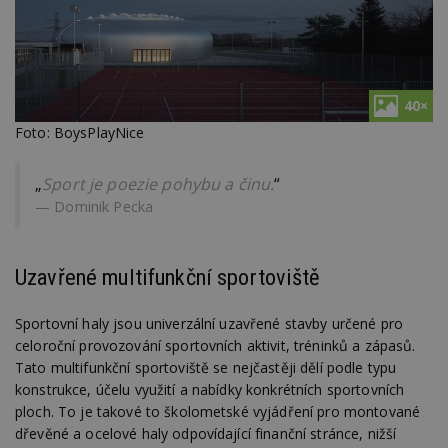
40×
Foto: BoysPlayNice
„
Sport je poezie pohybu a činu.
“
Dominik Pecka
Uzavřené multifunkční sportoviště
Sportovní haly jsou univerzální uzavřené stavby určené pro
celoroční provozování sportovních aktivit, tréninků a zápasů.
Tato multifunkční sportoviště se nejčastěji dělí podle typu
konstrukce, účelu využití a nabídky konkrétních sportovních
ploch. To je takové to školometské vyjádření pro montované
dřevěné a ocelové haly odpovídající finanční stránce, nižší