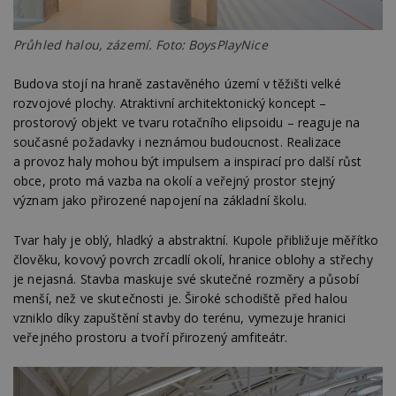
Průhled halou, zázemí. Foto: BoysPlayNice
Nezbytně nutné soubory
Výkonové soubory
Soubory cílení
Budova stojí na hraně zastavěného území v těžišti velké
Funkční soubory
Nezařazené soubory
rozvojové plochy. Atraktivní architektonický koncept –
prostorový objekt ve tvaru rotačního elipsoidu – reaguje na
Nezbytně nutné soubory cookie umožňují základní
současné požadavky i neznámou budoucnost. Realizace
funkce webových stránek, jako je přihlášení
uživatele a správa účtu. Webové stránky nelze bez
a provoz haly mohou být impulsem a inspirací pro další růst
nezbytně nutných souborů cookie správně
obce, proto má vazba na okolí a veřejný prostor stejný
používat.
význam jako přirozené napojení na základní školu.
Provider
/
Název
Vyprší
P
Doména
Tvar haly je oblý, hladký a abstraktní. Kupole přibližuje měřítko
_hjIncludedInPageviewSample
2
T
Hotjar Ltd
člověku, kovový povrch zrcadlí okolí, hranice oblohy a střechy
minuty
co
www.estav.cz
je nejasná. Stavba maskuje své skutečné rozměry a působí
na
ab
menší, než ve skutečnosti je. Široké schodiště před halou
Ho
zd
vzniklo díky zapuštění stavby do terénu, vymezuje hranici
ná
veřejného prostoru a tvoří přirozený amfiteátr.
z
vz
d
l
z