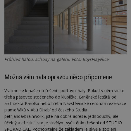
Průhled halou, schody na galerii. Foto: BoysPlayNice
Možná vám hala opravdu něco připomene
Vraťme se k našemu řešení sportovní haly. Pokud v něm vidíte
třeba pásovce stočeného do klubíčka, Brněnské letiště od
architekta Parolka nebo třeba Návštěvnické centrum rezervace
plameňáků v Abú Dhabí od českého Studia
petrjanda/brainwork, jste na dobré adrese. Jednoduchý, ale
účelný a efektní tvar je skvělým vyústěním řešení od STUDIO
SPORADICAL. Pochopitelně že základem je skvělé spojení,