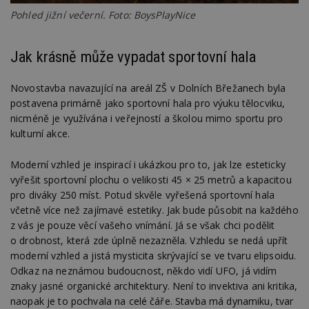
Pohled jižní večerní. Foto: BoysPlayNice
Jak krásně může vypadat sportovní hala
Novostavba navazující na areál ZŠ v Dolních Břežanech byla
postavena primárně jako sportovní hala pro výuku tělocviku,
nicméně je využívána i veřejností a školou mimo sportu pro
kulturní akce.
Moderní vzhled je inspirací i ukázkou pro to, jak lze esteticky
vyřešit sportovní plochu o velikosti 45 × 25 metrů a kapacitou
pro diváky 250 míst. Potud skvěle vyřešená sportovní hala
včetně více než zajímavé estetiky. Jak bude působit na každého
z vás je pouze věcí vašeho vnímání. Já se však chci podělit
o drobnost, která zde úplně nezazněla. Vzhledu se nedá upřít
moderní vzhled a jistá mysticita skrývající se ve tvaru elipsoidu.
Odkaz na neznámou budoucnost, někdo vidí UFO, já vidím
znaky jasné organické architektury. Není to invektiva ani kritika,
naopak je to pochvala na celé čáře. Stavba má dynamiku, tvar