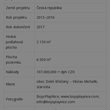
návštěvnících,
strojo
relacích a
genero
Země projektu
Česká republika
kampaních pro
uživate
analytické
shrom
přehledy webů.
údaje o
Rok projektu
2013–2016
na web
data m
odeslá
Rok dokončení
2017
analýze
třetí s
Hrubá
test_cookie
14 minut
Tento 
Google LLC
podlahová
2 130 m²
54 sekund
cookie
.doubleclick.net
společ
plocha
Double
(kterou
Plocha
společ
6 500 m²
Google
pozemku
zjistila
prohlí
návště
Náklady
107,000,000 + dph CZK
webu 
soubor
obec Dolní Břežany – Věslav Michalik,
Klient
id
.m6r.eu
2 měsíce 4
Tento 
starosta
týdny
cookie
používá
analýz
BoysPlayNice, www.boysplaynice.com,
optima
Fotografie
info@boysplaynice.com
reklam
kampan
Double