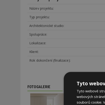
Název projektu:
Typ projektu:
Architektonické studio:
Spolupráce:
Lokalizace:
Klient:
Rok dokončení (finalizace):
Tyto webov
FOTOGALERIE
Tyto webové strán
webových stránek
souborů cookie.
V