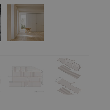
vzorkování dat definovaného limitem z
vašeho webu.
847-1
.estav.cz
53
Tento soubor cookie je přidružen k w
sekund
Správce značek Google k načtení dalšíc
stránku. Pokud je použit, lze jej považ
nutný, protože bez něj jiné skripty ne
správně. Konec názvu je jedinečné číslo
identifikátorem přidruženého účtu Goog
www.estav.cz
1 rok
Tento soubor cookie se používá k vytvá
uživatele
29
Soubor cookie je nastaven tak, aby Hot
Hotjar Ltd
minut
začátek cesty uživatele pro celkový poče
.estav.cz
54
Neobsahuje žádné identifikovatelné in
sekund
onInProgress
29
Soubor cookie je nastaven tak, aby Hot
Hotjar Ltd
minut
začátek cesty uživatele pro celkový poče
.estav.cz
54
Neobsahuje žádné identifikovatelné in
sekund
www.estav.cz
29
Tento soubor cookie se používá k vytvá
minut
uživatele
53
sekund
1 rok
Jedná se o soubor cookie, který slouží k
Google LLC
dalších souborů cookie návštěvníkem 
.estav.cz