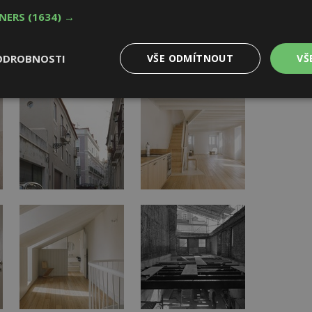
TNERS
(1634) →
ODROBNOSTI
VŠE ODMÍTNOUT
VŠ
Výkonové
Soubory cílení
Funkční
y
soubory
soubory
oubory
Výkonové soubory
Soubory cílení
Funkční soubory
Ne
ry cookie umožňují základní funkce webových stránek, jako je přihlášení uživatele
e bez nezbytně nutných souborů cookie správně používat.
Provider
/
Vyprší
Popis
Doména
geviewSample
2
Tento soubor cookie je nastaven tak, 
Hotjar Ltd
minuty
Hotjar o tom, zda je tento návštěvník 
www.estav.cz