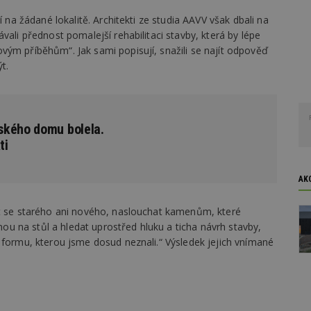
í na žádané lokalitě. Architekti ze studia AAVV však dbali na
vali přednost pomalejší rehabilitaci stavby, která by lépe
vým příběhům“. Jak sami popisují, snažili se najít odpověď
t.
ského domu bolela.
ti
AK
at se starého ani nového, naslouchat kamenům, které
dnou na stůl a hledat uprostřed hluku a ticha návrh stavby,
 formu, kterou jsme dosud neznali.“ Výsledek jejich vnímané