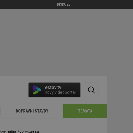
DISKUZE
estav.tv
nový videoportál
DOPRAVNÍ STAVBY
TÉMATA
BOOK: PŘÍRUČKY ZDARMA!