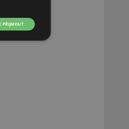
E PŘIJMOUT
Nezařazené
soubory
zařazené soubory
 a správa účtu.
aby informoval
zahrnut do