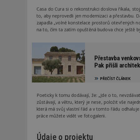
Casa do Cura si o rekonstrukci doslova říkala, stoj
to, aby neprovedli jen modernizaci a přestavbu. Dá
zapadla „volné konstelace prostorů otevřených no
na to, čím ta zatím opuštěná budova chce ještě bý
Přestavba venkov
Pak přišli architek
PŘEČÍST ČLÁNEK
Poeticky k tomu dodávají, že: „Jde o to, nevzdáv
zůstávají, a větru, který je nese, položit vše naje
která má svůj vlastní řád a v tomto řádu odhaluje
práce můžete vidět ve fotogalerii.
Údaje o projektu