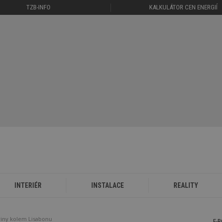
TZB-INFO
KALKULÁTOR CEN ENERGIÍ
INTERIÉR
INSTALACE
REALITY
viny kolem Lisabonu
E-