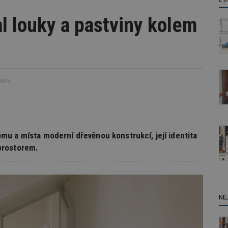
l louky a pastviny kolem
AAVV
u a místa moderní dřevěnou konstrukcí, její identita
prostorem.
NE