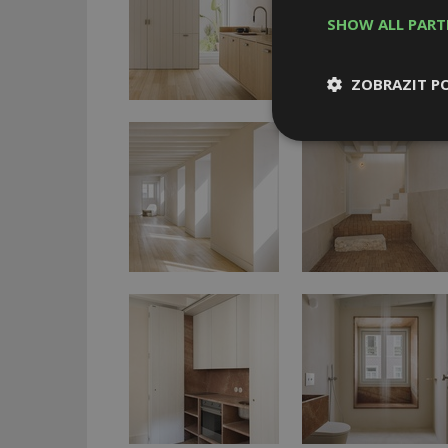
SHOW ALL PAR
ZOBRAZIT P
Nezbytně
nutné soubor
Nezbytně nutné s
Nezbytně nutné soubo
Webové stránky nelz
Název
_hjIncludedInPa