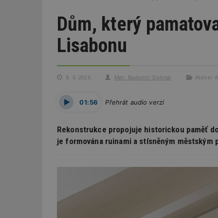
Dům, který pamatova
Lisabonu
8. 6. 2026
Mgr. Radomír Dohnal
Atelier 
01:56
Přehrát audio verzi
Rekonstrukce propojuje historickou paměť dom
je formována ruinami a stísněným městským 