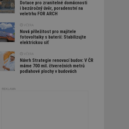
Dotace pro zranitelné domácnosti
i bezúročný úvěr, poradenství na
veletrhu FOR ARCH
VČERA
Nová příležitost pro majitele
fotovoltaiky s baterií: Stabilizujte
elektrickou síť
VČERA
Návrh Strategie renovací budov: V ČR
máme 700 mil. čtverečních metrů
podlahové plochy v budovách
REKLAMA