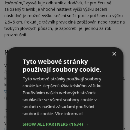
kořenům
,“ vysvětluje odborník a dodává, že pro čerstvě
založený trávník je vhodné nastavit vyšší výšku sečení,
následně je možné výšku sečení snížit podle potřeby na výšku
2,5–5 cm. Pokud je trávník pravidelně zatěžován nebo roste na
těžkých jílovitých půdách, je zapotřebí jej jednou za rok
provzdušnit.
Na osivu i péči záleží
×
Tyto webové stránky
Vhodné období pro založení trávníku a výsev semen je na jaře
používají soubory cookie.
(duben až květen), nebo brzy na podzim (od konce srpna do
konce září). Základem úspěchu je správně zvolená travní směs,
Tyto webové stránky používají soubory
která zvládne časté zatížení. Jan Růžička doporučuje
speciální
cookie ke zlepšení uživatelského zážitku.
travní směs FLORIA
, která dobře snáší časté a nízké sečení,
Používáním našich webových stránek
rychle regeneruje a vytváří hustý, odolný porost.
souhlasíte se všemi soubory cookie v
souladu s našimi zásadami používání
Důležitou roli hraje také výživa. Pravidelné hnojení je důležité
souborů cookie.
Více informací
nejen pro růst trávníku, ale také pro jeho zabarvení, odolnost
vůči zátěži, přezimování a vývin kořenů. Ideální je
trávníkové
SHOW ALL PARTNERS
(1634) →
hnojivo
FLORIA pro robotické sekání, které je vhodné použít už