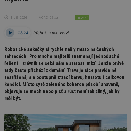
11. 5. 2026
AGRO CS a.s.
FIREMNÍ
03:24
Přehrát audio verzi
Robotické sekačky si rychle našly místo na českých
zahradách. Pro mnoho majitelů znamenají jednoduché
řešení – trávník se seká sám a starosti mizí. Jenže právě
tady často přichází zklamání. Tráva je sice pravidelně
zastřižená, ale postupně ztrácí barvu, hustotu i celkovou
kondici. Místo sytě zeleného koberce působí unaveně,
objevuje se mech nebo plsť a růst není tak silný, jak by
měl být.