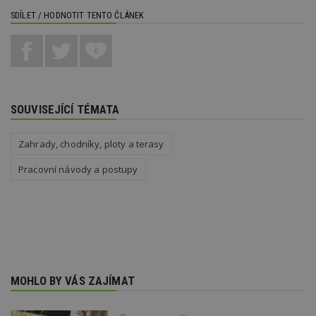
sekund
co
SDÍLET / HODNOTIT TENTO ČLÁNEK
př
w
po
S
0
Go
da
kó
Po
lz
z
SOUVISEJÍCÍ TÉMATA
nu
be
sk
Zahrady, chodníky, ploty a terasy
f
s
ná
Pracovní návody a postupy
je
kt
id
p
ú
An
id
www.estav.cz
1 rok
T
co
po
vy
MOHLO BY VÁS ZAJÍMAT
se
_hjFirstSeen
29
S
Hotjar Ltd