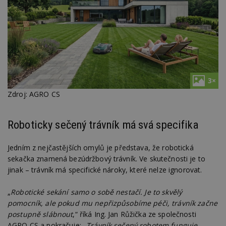
3×
Zdroj: AGRO CS
Roboticky sečený trávník má svá specifika
Jedním z nejčastějších omylů je představa, že robotická
sekačka znamená bezúdržbový trávník. Ve skutečnosti je to
jinak – trávník má specifické nároky, které nelze ignorovat.
„
Robotické sekání samo o sobě nestačí. Je to skvělý
pomocník, ale pokud mu nepřizpůsobíme péči, trávník začne
postupně slábnout
,“ říká Ing. Jan Růžička ze společnosti
AGRO CS a pokračuje: „
Trávník sečený robotem funguje