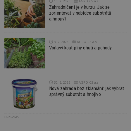
minut
je
.estav.cz
15. 7. 2026
AGRO CS a.s.
54
ab
Zahradničení je v kurzu: Jak se
sekund
sl
zorientovat v nabídce substrátů
ce
pr
a hnojiv?
po
N
ž
id
i
3. 7. 2026
AGRO CS a.s.
_hjAbsoluteSessionInProgress
29
S
Hotjar Ltd
Voňavý kout plný chuti a pohody
minut
je
.estav.cz
54
ab
sekund
sl
ce
pr
po
N
ž
id
30. 6. 2026
AGRO CS a.s.
i
Nová zahrada bez zklamání: jak vybrat
správný substrát a hnojivo
counter
www.estav.cz
29
T
minut
co
53
po
sekund
vy
se
REKLAMA
__gfp_64b
1 rok
Je
Google LLC
so
.estav.cz
kt