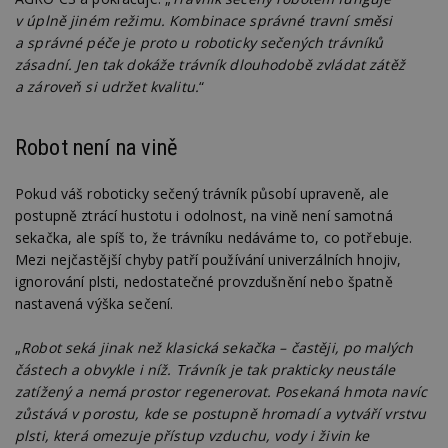
v úplně jiném režimu. Kombinace správné travní směsi
a správné péče je proto u roboticky sečených trávníků
zásadní. Jen tak dokáže trávník dlouhodobě zvládat zátěž
a zároveň si udržet kvalitu.
“
Robot není na vině
Pokud váš roboticky sečený trávník působí upraveně, ale
postupně ztrácí hustotu i odolnost, na vině není samotná
sekačka, ale spíš to, že trávníku nedáváme to, co potřebuje.
Mezi nejčastější chyby patří používání univerzálních hnojiv,
ignorování plsti, nedostatečné provzdušnění nebo špatně
nastavená výška sečení.
„
Robot seká jinak než klasická sekačka – častěji, po malých
částech a obvykle i níž. Trávník je tak prakticky neustále
zatížený a nemá prostor regenerovat. Posekaná hmota navíc
zůstává v porostu, kde se postupně hromadí a vytváří vrstvu
plsti, která omezuje přístup vzduchu, vody i živin ke