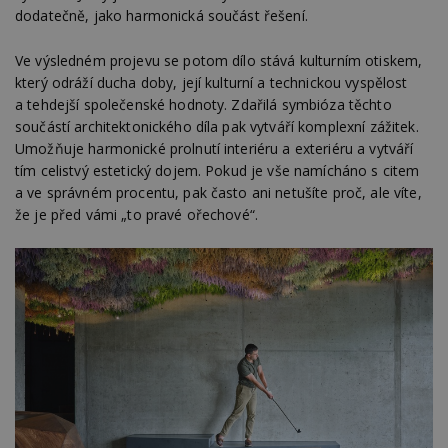
dodatečně, jako harmonická součást řešení.
Ve výsledném projevu se potom dílo stává kulturním otiskem,
který odráží ducha doby, její kulturní a technickou vyspělost
a tehdejší společenské hodnoty. Zdařilá symbióza těchto
součástí architektonického díla pak vytváří komplexní zážitek.
Umožňuje harmonické prolnutí interiéru a exteriéru a vytváří
tím celistvý estetický dojem. Pokud je vše namícháno s citem
a ve správném procentu, pak často ani netušíte proč, ale víte,
že je před vámi „to pravé ořechové“.