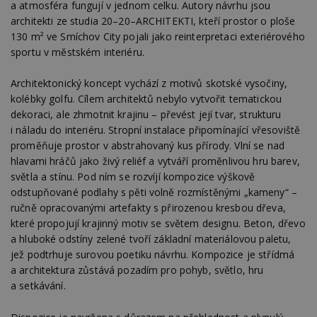
a atmosféra fungují v jednom celku. Autory návrhu jsou
architekti ze studia 20–20–ARCHITEKTI, kteří prostor o ploše
130 m² ve Smíchov City pojali jako reinterpretaci exteriérového
sportu v městském interiéru.
Architektonický koncept vychází z motivů skotské vysočiny,
kolébky golfu. Cílem architektů nebylo vytvořit tematickou
dekoraci, ale zhmotnit krajinu – převést její tvar, strukturu
i náladu do interiéru. Stropní instalace připomínající vřesoviště
proměňuje prostor v abstrahovaný kus přírody. Vlní se nad
hlavami hráčů jako živý reliéf a vytváří proměnlivou hru barev,
světla a stínu. Pod ním se rozvíjí kompozice výškově
odstupňované podlahy s pěti volně rozmístěnými „kameny“ –
ručně opracovanými artefakty s přirozenou kresbou dřeva,
které propojují krajinný motiv se světem designu. Beton, dřevo
a hluboké odstíny zelené tvoří základní materiálovou paletu,
jež podtrhuje surovou poetiku návrhu. Kompozice je střídmá
a architektura zůstává pozadím pro pohyb, světlo, hru
a setkávání.