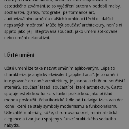
estetického ztvárnění. Je to vyjádření autora v podobě malby,
sochařství, grafiky, fotografie, performance art,
audiovizuálního umění a dalších kombinací těchto i dalších
nepsaných možností. Může být součástí architektury, není s ní
spjato jako její integrovaná součást, jako umění aplikované
nebo umění dekorativní.
Užité umění
Užité umění lze také nazvat uměním aplikovaným. Lépe to
charakterizuje anglický ekvivalent „applied arts“. Je to umění
integrované do dané architektury, je jasnou a chtěnou součástí
interiérů, součástí fasád, součástí té, které architektury. Často
spojuje estetickou funkci s funkcí praktickou. Jako příklad
mohou posloužit třeba ikonické židle od Ludwiga Mies van der
Rohe, které se staly symboly modernismu a funkcionalismu.
Ušlechtilé materiály, kůže, chromovaná ocel, minimalistická
elegance a tvar jsou spojeny s funkcí praktického sedacího
nábytku.