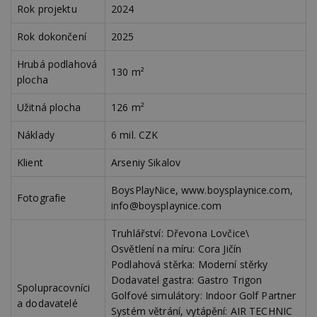
Rok projektu
2024
co
po
vy
Rok dokončení
2025
se
_hjFirstSeen
29
S
Hotjar Ltd
Hrubá podlahová
minut
je
.estav.cz
130 m²
plocha
54
ab
sekund
sl
ce
Užitná plocha
126 m²
pr
po
N
Náklady
6 mil. CZK
ž
id
i
Klient
Arseniy Sikalov
_hjAbsoluteSessionInProgress
29
S
Hotjar Ltd
minut
je
BoysPlayNice, www.boysplaynice.com,
.estav.cz
Fotografie
54
ab
info@boysplaynice.com
sekund
sl
ce
pr
Truhlářství: Dřevona Lovčice\
po
Osvětlení na míru: Cora Jičín
N
ž
Podlahová stěrka: Moderní stěrky
id
i
Dodavatel gastra: Gastro Trigon
Spolupracovníci
Golfové simulátory: Indoor Golf Partner
counter
www.estav.cz
29
T
a dodavatelé
minut
co
Systém větrání, vytápění: AIR TECHNIC