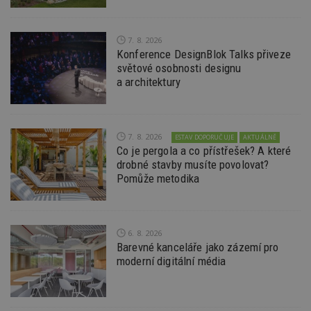
7. 8. 2026
Konference DesignBlok Talks přiveze
světové osobnosti designu
a architektury
7. 8. 2026
ESTAV DOPORUČUJE
AKTUÁLNĚ
Co je pergola a co přístřešek? A které
drobné stavby musíte povolovat?
Pomůže metodika
6. 8. 2026
Barevné kanceláře jako zázemí pro
moderní digitální média