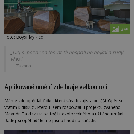
24×
Foto: BoysPlayNice
„
Dej si pozor na les, ať tě nespolkne hejkal a rudý
vřes.
“
Zuzana
Aplikované umění zde hraje velkou roli
Máme zde opět lahůdku, která vás dozajista potěší. Opět se
vrátím k diskuzi, kterou jsem rozpoutal u projektu zvaného
Meandr. Ta diskuze se točila okolo volného a užitého umění.
Raději si opět udělejme jasno hned na začátku.