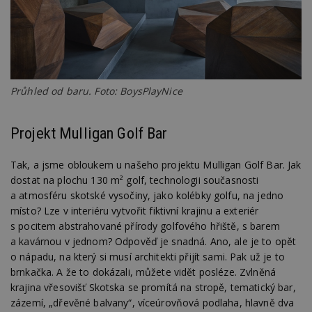
Průhled od baru. Foto: BoysPlayNice
Projekt Mulligan Golf Bar
Tak, a jsme obloukem u našeho projektu Mulligan Golf Bar. Jak
dostat na plochu 130 m² golf, technologii současnosti
a atmosféru skotské vysočiny, jako kolébky golfu, na jedno
místo? Lze v interiéru vytvořit fiktivní krajinu a exteriér
s pocitem abstrahované přírody golfového hřiště, s barem
a kavárnou v jednom? Odpověď je snadná. Ano, ale je to opět
o nápadu, na který si musí architekti přijít sami. Pak už je to
brnkačka. A že to dokázali, můžete vidět posléze. Zvlněná
krajina vřesovišť Skotska se promítá na stropě, tematický bar,
zázemí, „dřevěné balvany“, víceúrovňová podlaha, hlavně dva