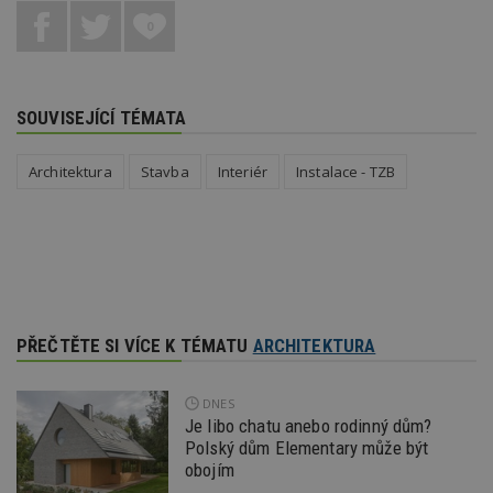
mohl v
0
návště
uvede
webu.
CMPRO
2 měsíce 4
Tyto s
Casale Media
týdny
cookie
Inc.
SOUVISEJÍCÍ TÉMATA
spojen
.casalemedia.com
reklam
sledov
produk
Architektura
Stavba
Interiér
Instalace - TZB
které 
uživate
PŘEČTĚTE SI VÍCE K TÉMATU
ARCHITEKTURA
DNES
Je libo chatu anebo rodinný dům?
Polský dům Elementary může být
obojím