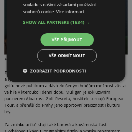
souladu s našimi zásadami používání
souborů cookie.
Více informací
SHOW ALL PARTNERS
(1634) →
VŠE PŘIJMOUT
VŠE ODMÍTNOUT
Průhled před boxy. Foto: BoysPlayNice
ZOBRAZIT PODROBNOSTI
Tento koncept, který si získal masovou oblibu v Jižní Koreji
a rychle expanduje v USA i evropských městech, přivádí ke
Nezbytně
Výkonové
Soubory
golfu nové publikum a dává zkušeným hráčům možnost zůstat
nutné
soubory
cílení
ve hře v kteroukoli denní dobu. Mulligan je exkluzivním
soubory
partnerem Albatross Golf Resortu, hostitele turnajů European
Tour, a přenáší do Prahy jeho sportovní preciznost i kulturu
hry.
Funkční soubory
Nezařazené
soubory
Za zmínku určitě stojí také barová a kavárenská část
s výběrovou kávou, originálními drinky a whisky programem