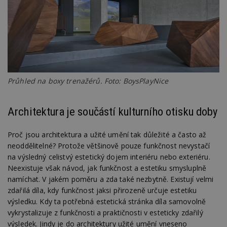
Průhled na boxy trenažérů. Foto: BoysPlayNice
Architektura je součástí kulturního otisku doby
Proč jsou architektura a užité umění tak důležité a často až
neoddělitelné? Protože většinově pouze funkčnost nevystačí
na výsledný celistvý estetický dojem interiéru nebo exteriéru.
Neexistuje však návod, jak funkčnost a estetiku smysluplně
namíchat. V jakém poměru a zda také nezbytně. Existují velmi
zdařilá díla, kdy funkčnost jaksi přirozeně určuje estetiku
výsledku. Kdy ta potřebná estetická stránka díla samovolně
vykrystalizuje z funkčnosti a praktičnosti v esteticky zdařilý
výsledek. Jindy je do architektury užité umění vneseno