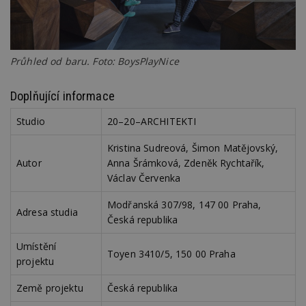
d
l
z
st
w
Průhled od baru. Foto: BoysPlayNice
_dc_gtm_UA-53599847-1
.estav.cz
53
T
sekund
co
př
w
Doplňující informace
po
S
Studio
20–20–ARCHITEKTI
Go
da
kó
Kristina Sudreová, Šimon Matějovský,
Po
lz
Autor
Anna Šrámková, Zdeněk Rychtařík,
z
Václav Červenka
nu
be
sk
Modřanská 307/98, 147 00 Praha,
f
Adresa studia
s
Česká republika
ná
je
Umístění
kt
Toyen 3410/5, 150 00 Praha
id
projektu
p
ú
An
Země projektu
Česká republika
id
www.estav.cz
1 rok
T