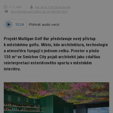
7. 5. 2026
Ing. arch. Petr Brandejský
BoysPlayNice/STUDIO 20–20–ARCHITEKTI
13:24
Přehrát audio verzi
Projekt Mulligan Golf Bar představuje nový přístup
k městskému golfu. Místo, kde architektura, technologie
a atmosféra fungují v jednom celku. Prostor o ploše
130 m² ve Smíchov City pojali architekti jako zdařilou
reinterpretaci exteriérového sportu v městském
interiéru.