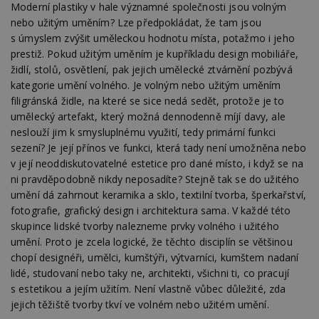
Moderní plastiky v hale významné společnosti jsou volným
nebo užitým uměním? Lze předpokládat, že tam jsou
s úmyslem zvýšit uměleckou hodnotu místa, potažmo i jeho
prestiž. Pokud užitým uměním je kupříkladu design mobiliáře,
židlí, stolů, osvětlení, pak jejich umělecké ztvárnění pozbývá
kategorie umění volného. Je volným nebo užitým uměním
filigránská židle, na které se sice nedá sedět, protože je to
umělecký artefakt, který možná dennodenně míjí davy, ale
neslouží jim k smysluplnému využití, tedy primární funkci
sezení? Je její přínos ve funkci, která tady není umožněna nebo
v její neoddiskutovatelné estetice pro dané místo, i když se na
ni pravděpodobně nikdy neposadíte? Stejně tak se do užitého
umění dá zahrnout keramika a sklo, textilní tvorba, šperkařství,
fotografie, grafický design i architektura sama. V každé této
skupince lidské tvorby nalezneme prvky volného i užitého
umění. Proto je zcela logické, že těchto disciplín se většinou
chopí designéři, umělci, kumštýři, výtvarníci, kumštem nadaní
lidé, studovaní nebo taky ne, architekti, všichni ti, co pracují
s estetikou a jejím užitím. Není vlastně vůbec důležité, zda
jejich těžiště tvorby tkví ve volném nebo užitém umění.