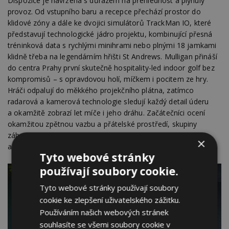
Dispozice je navržena s důrazem na přehlednost a plynulý
provoz. Od vstupního baru a recepce přechází prostor do
klidové zóny a dále ke dvojici simulátorů TrackMan IO, které
představují technologické jádro projektu, kombinující přesná
tréninková data s rychlými minihrami nebo plnými 18 jamkami
klidně třeba na legendárním hřišti St Andrews. Mulligan přináší
do centra Prahy první skutečně hospitality-led indoor golf bez
kompromisů – s opravdovou holí, míčkem i pocitem ze hry.
Hráči odpalují do měkkého projekčního plátna, zatímco
radarová a kamerová technologie sledují každý detail úderu
a okamžitě zobrazí let míče i jeho dráhu. Začátečníci ocení
okamžitou zpětnou vazbu a přátelské prostředí, skupiny
zábavnost a soutěživost, nároční hráči detailní statistiky
×
a žebříčky, každý se svým tempem a přístupem.
Tyto webové stránky
používají soubory cookie.
Tyto webové stránky používají soubory
cookie ke zlepšení uživatelského zážitku.
Používáním našich webových stránek
souhlasíte se všemi soubory cookie v