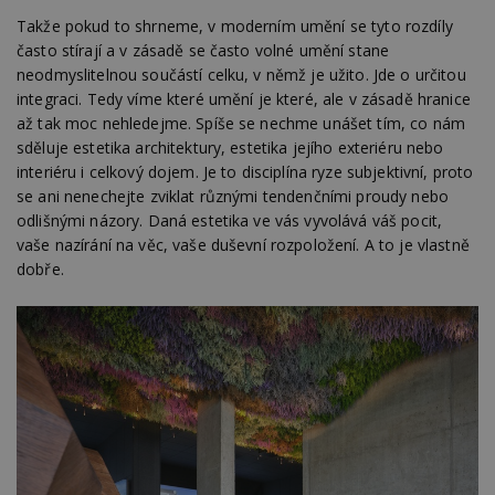
Takže pokud to shrneme, v moderním umění se tyto rozdíly
často stírají a v zásadě se často volné umění stane
neodmyslitelnou součástí celku, v němž je užito. Jde o určitou
integraci. Tedy víme které umění je které, ale v zásadě hranice
až tak moc nehledejme. Spíše se nechme unášet tím, co nám
sděluje estetika architektury, estetika jejího exteriéru nebo
interiéru i celkový dojem. Je to disciplína ryze subjektivní, proto
se ani nenechejte zviklat různými tendenčními proudy nebo
odlišnými názory. Daná estetika ve vás vyvolává váš pocit,
vaše nazírání na věc, vaše duševní rozpoložení. A to je vlastně
dobře.