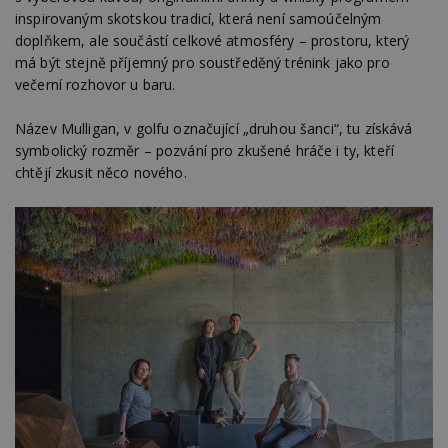
inspirovaným skotskou tradicí, která není samoúčelným
doplňkem, ale součástí celkové atmosféry – prostoru, který
má být stejně příjemný pro soustředěný trénink jako pro
večerní rozhovor u baru.
Nezbytně nutné soubory
Název Mulligan, v golfu označující „druhou šanci“, tu získává
Výkonové soubory
Soubory cílení
symbolický rozměr – pozvání pro zkušené hráče i ty, kteří
Funkční soubory
Nezařazené soubory
chtějí zkusit něco nového.
Nezbytně nutné soubory cookie umožňují základní
funkce webových stránek, jako je přihlášení
uživatele a správa účtu. Webové stránky nelze bez
nezbytně nutných souborů cookie správně
používat.
Provider
/
Název
Vyprší
P
Doména
_hjIncludedInPageviewSample
2
T
Hotjar Ltd
minuty
co
www.estav.cz
na
ab
Ho
zd
ná
z
vz