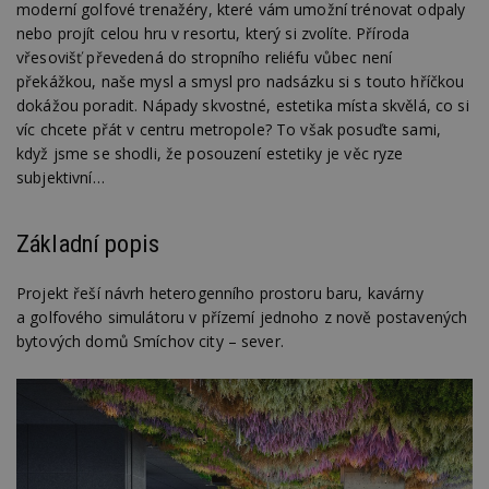
moderní golfové trenažéry, které vám umožní trénovat odpaly
nebo projít celou hru v resortu, který si zvolíte. Příroda
vřesovišť převedená do stropního reliéfu vůbec není
překážkou, naše mysl a smysl pro nadsázku si s touto hříčkou
dokážou poradit. Nápady skvostné, estetika místa skvělá, co si
víc chcete přát v centru metropole? To však posuďte sami,
když jsme se shodli, že posouzení estetiky je věc ryze
subjektivní…
Základní popis
Projekt řeší návrh heterogenního prostoru baru, kavárny
a golfového simulátoru v přízemí jednoho z nově postavených
bytových domů Smíchov city – sever.