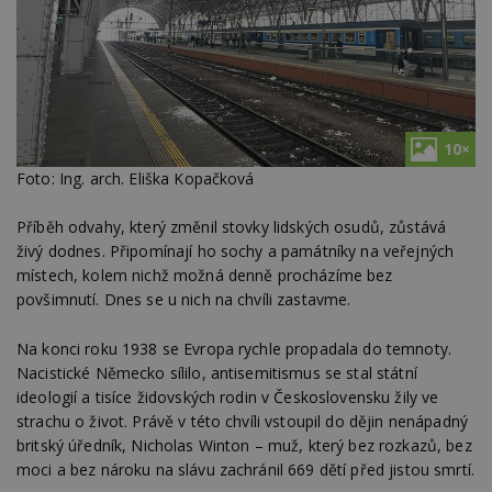
10×
Foto: Ing. arch. Eliška Kopačková
Příběh odvahy, který změnil stovky lidských osudů, zůstává
živý dodnes. Připomínají ho sochy a památníky na veřejných
místech, kolem nichž možná denně procházíme bez
povšimnutí. Dnes se u nich na chvíli zastavme.
Na konci roku 1938 se Evropa rychle propadala do temnoty.
Nacistické Německo sílilo, antisemitismus se stal státní
ideologií a tisíce židovských rodin v Československu žily ve
strachu o život. Právě v této chvíli vstoupil do dějin nenápadný
britský úředník, Nicholas Winton – muž, který bez rozkazů, bez
moci a bez nároku na slávu zachránil 669 dětí před jistou smrtí.