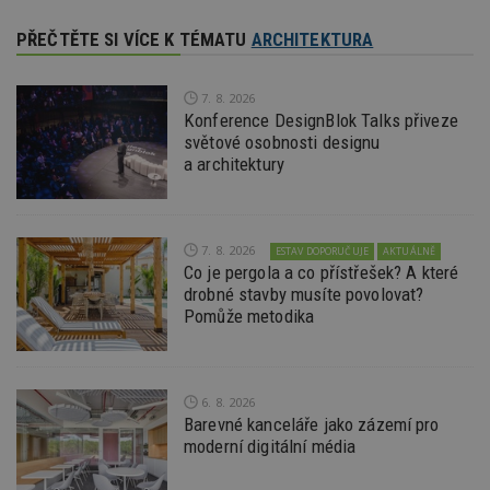
id
.m6r.eu
2 měsíce 4
Tento 
PŘEČTĚTE SI VÍCE K TÉMATU
ARCHITEKTURA
týdny
cookie
používá
analýz
optima
7. 8. 2026
reklam
Konference DesignBlok Talks přiveze
kampan
Double
světové osobnosti designu
Google
a architektury
Suite
tuuid
.bidswitch.net
1 rok
Tento 
cookie
hlavně
bidswit
7. 8. 2026
ESTAV DOPORUČUJE
AKTUÁLNĚ
aby by
Co je pergola a co přístřešek? A které
reklam
pro ná
drobné stavby musíte povolovat?
webu
Pomůže metodika
relevan
sid
.seznam.cz
4 týdny 2
Toto j
dny
běžný 
soubor
ale po
6. 8. 2026
naleze
Barevné kanceláře jako zázemí pro
soubor
moderní digitální média
relace
pravd
použit 