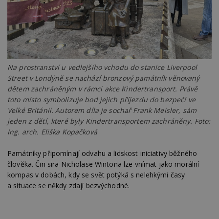
id
p
ú
An
id
www.estav.cz
1 rok
T
co
po
vy
Na prostranství u vedlejšího vchodu do stanice Liverpool
se
Street v Londýně se nachází bronzový památník věnovaný
_hjFirstSeen
29
S
Hotjar Ltd
dětem zachráněným v rámci akce Kindertransport. Právě
minut
je
.estav.cz
54
ab
toto místo symbolizuje bod jejich příjezdu do bezpečí ve
sekund
sl
Velké Británii. Autorem díla je sochař Frank Meisler, sám
ce
pr
jeden z dětí, které byly Kindertransportem zachráněny. Foto:
po
N
Ing. arch. Eliška Kopačková
ž
id
i
Památníky připomínají odvahu a lidskost iniciativy běžného
člověka. Čin sira Nicholase Wintona lze vnímat jako morální
_hjAbsoluteSessionInProgress
29
S
Hotjar Ltd
minut
je
.estav.cz
kompas v dobách, kdy se svět potýká s nelehkými časy
54
ab
a situace se někdy zdají bezvýchodné.
sekund
sl
ce
pr
po
N