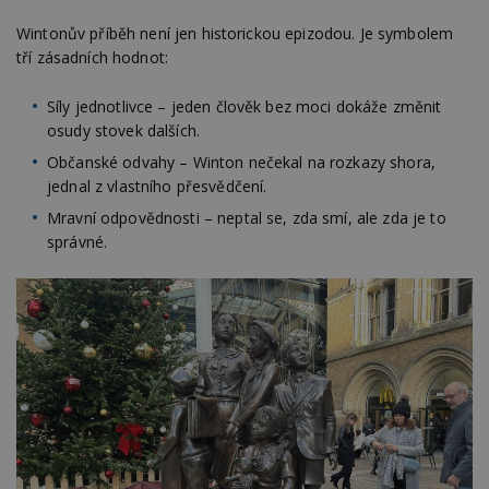
ab
Ho
Wintonův příběh není jen historickou epizodou. Je symbolem
zd
tří zásadních hodnot:
ná
z
vz
d
Síly jednotlivce – jeden člověk bez moci dokáže změnit
l
osudy stovek dalších.
z
st
Občanské odvahy – Winton nečekal na rozkazy shora,
w
jednal z vlastního přesvědčení.
_dc_gtm_UA-53599847-1
.estav.cz
53
T
sekund
co
Mravní odpovědnosti – neptal se, zda smí, ale zda je to
př
správné.
w
po
S
Go
da
kó
Po
lz
z
nu
be
sk
f
s
ná
je
kt