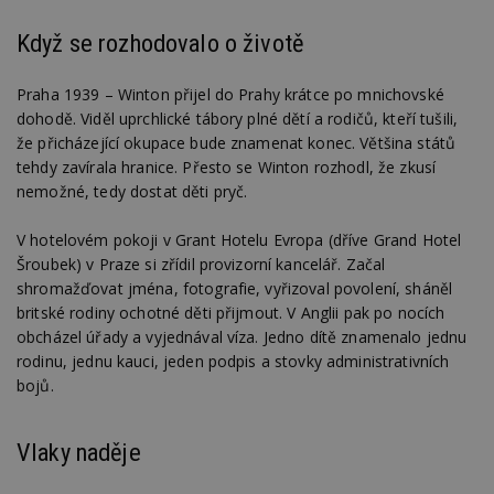
Když se rozhodovalo o životě
Praha 1939 – Winton přijel do Prahy krátce po mnichovské
dohodě. Viděl uprchlické tábory plné dětí a rodičů, kteří tušili,
že přicházející okupace bude znamenat konec. Většina států
tehdy zavírala hranice. Přesto se Winton rozhodl, že zkusí
nemožné, tedy dostat děti pryč.
V hotelovém pokoji v Grant Hotelu Evropa (dříve Grand Hotel
Šroubek) v Praze si zřídil provizorní kancelář. Začal
shromažďovat jména, fotografie, vyřizoval povolení, sháněl
britské rodiny ochotné děti přijmout. V Anglii pak po nocích
obcházel úřady a vyjednával víza. Jedno dítě znamenalo jednu
rodinu, jednu kauci, jeden podpis a stovky administrativních
bojů.
Vlaky naděje