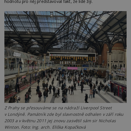
hodnotu pro něj představoval fakt, že lidé žijí.
Funkční soubory
Nezařazené
soubory
Nezbytně nutné soubory
Výkonové soubory
Soubory cílení
Funkční soubory
Nezařazené soubory
Nezbytně nutné soubory cookie umožňují základní
funkce webových stránek, jako je přihlášení
uživatele a správa účtu. Webové stránky nelze bez
nezbytně nutných souborů cookie správně
používat.
Z Prahy se přesouváme se na nádraží Liverpool Street
Provider
/
Název
Vyprší
P
Doména
v Londýně. Památník zde byl slavnostně odhalen v září roku
2003 a v květnu 2011 jej znovu zasvětil sám sir Nicholas
_hjIncludedInPageviewSample
2
T
Hotjar Ltd
minuty
co
www.estav.cz
Winton. Foto: Ing. arch. Eliška Kopačková
na