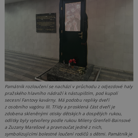
Památník rozloučení se nachází v průchodu z odjezdové haly
pražského hlavního nádraží k nástupištím, pod kupolí
secesní Fantovy kavárny. Má podobu repliky dveří
z osobního vagónu III. Třídy a prosklená část dveří je
zdobena skleněnými otisky dětských a dospělých rukou,
odlitky byly vytvořeny podle rukou Mileny Grenfell-Bainsové
a Zuzany Marešové a pravnoučat jedné z nich,
symbolizujícími bolestné loučení rodičů s dětmi. Památník je