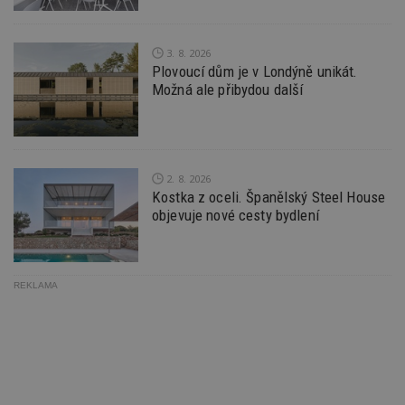
správu
relace.
tuuid
.creative-
1 rok 3
Tento 
serving.com
týdny
cookie
3. 8. 2026
hlavně
Plovoucí dům je v Londýně unikát.
bidswit
Možná ale přibydou další
aby by
reklam
pro ná
webu
relevan
tuuid_lu
.creative-
1 rok 3
Obsah
2. 8. 2026
serving.com
týdny
jedine
návště
Kostka z oceli. Španělský Steel House
které 
objevuje nové cesty bydlení
Bidswi
sledov
návště
více w
umožň
Bidswi
REKLAMA
optima
releva
reklamy
aby se
návště
několik
nezobr
stejné