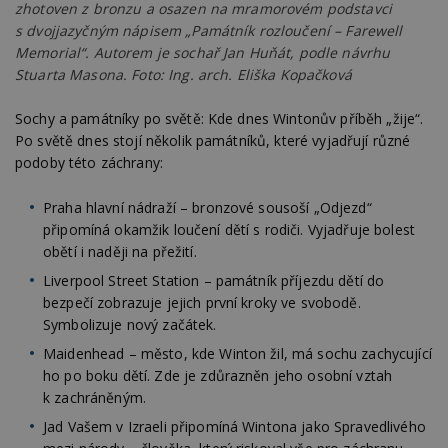
zhotoven z bronzu a osazen na mramorovém podstavci
s dvojjazyčným nápisem „Památník rozloučení – Farewell
Memorial“. Autorem je sochař Jan Huňát, podle návrhu
Stuarta Masona. Foto: Ing. arch. Eliška Kopačková
Sochy a památníky po světě: Kde dnes Wintonův příběh „žije“.
Po světě dnes stojí několik památníků, které vyjadřují různé
podoby této záchrany:
Praha hlavní nádraží – bronzové sousoší „Odjezd“
připomíná okamžik loučení dětí s rodiči. Vyjadřuje bolest
obětí i naději na přežití.
Liverpool Street Station – památník příjezdu dětí do
bezpečí zobrazuje jejich první kroky ve svobodě.
Symbolizuje nový začátek.
Maidenhead – město, kde Winton žil, má sochu zachycující
ho po boku dětí. Zde je zdůrazněn jeho osobní vztah
k zachráněným.
Jad Vašem v Izraeli připomíná Wintona jako Spravedlivého