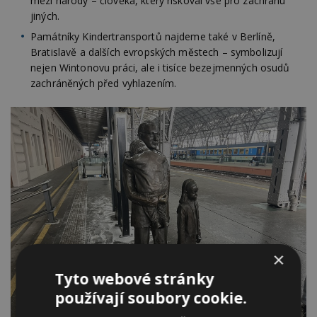
mezi národy – člověka, který riskoval vše pro záchranu
jiných.
Památníky Kindertransportů najdeme také v Berlíně,
Bratislavě a dalších evropských městech – symbolizují
nejen Wintonovu práci, ale i tisíce bezejmenných osudů
zachráněných před vyhlazením.
×
Tyto webové stránky
používají soubory cookie.