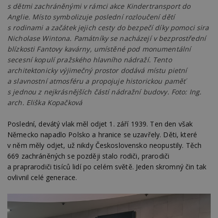
s dětmi zachráněnými v rámci akce Kindertransport do
Anglie. Místo symbolizuje poslední rozloučení dětí
s rodinami a začátek jejich cesty do bezpečí díky pomoci sira
Nicholase Wintona. Památníky se nacházejí v bezprostřední
blízkosti Fantovy kavárny, umístěné pod monumentální
secesní kopulí pražského hlavního nádraží. Tento
architektonicky výjimečný prostor dodává místu pietní
a slavnostní atmosféru a propojuje historickou paměť
s jednou z nejkrásnějších částí nádražní budovy. Foto: Ing.
arch. Eliška Kopačková
Poslední, devátý vlak měl odjet 1. září 1939. Ten den však
Německo napadlo Polsko a hranice se uzavřely. Děti, které
v něm měly odjet, už nikdy Československo neopustily. Těch
669 zachráněných se později stalo rodiči, prarodiči
a praprarodiči tisíců lidí po celém světě. Jeden skromný čin tak
ovlivnil celé generace.