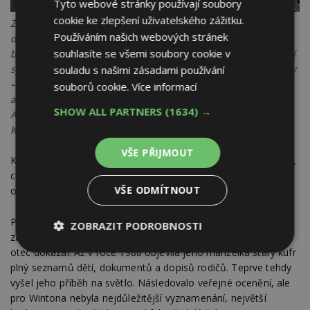
Tyto webové stránky používají soubory
cookie ke zlepšení uživatelského zážitku.
Z průchodu k nástupištím na hlavní nádražní budovy se
Používáním našich webových stránek
dostáváme k památníku umístěnému na nástupišti č. 1. Ten
souhlasíte se všemi soubory cookie v
byl slavnostně odhalen 1. září 2009 při příležitosti vypravení
symbolického „Winton Train“. Sousoší znázorňuje tři postavy
souladu s našimi zásadami používání
– Nicholase Wintona, vnučku jednoho ze zachráněných dětí
souborů cookie.
Více informací
a chlapce připomínajícího tříletého Hansiho, který přijel do
SHOW ALL PARTNERS
(1634) →
Anglie posledním transportem. Autorkou je sochařka Flor
Kentovou. Foto: Ing. arch. Eliška Kopačková
VŠE PŘIJMOUT
Každý z těchto památníků vyjadřuje jinou fázi příběhu: odjezd,
cestu, příjezd i paměť. Společně vytvářejí tichou mapu lidské
VŠE ODMÍTNOUT
odvahy napříč kontinenty.
Po válce se Winton neprezentoval jako hrdina. O celé
ZOBRAZIT PODROBNOSTI
záchranné akci téměř nemluvil, ani jeho děti netušily, co jejich
otec dokázal. Až v roce 1988 objevila jeho manželka starý kufr
Nezbytně
Výkonové
Soubory
nutné
soubory
cílení
plný seznamů dětí, dokumentů a dopisů rodičů. Teprve tehdy
soubory
vyšel jeho příběh na světlo. Následovalo veřejné ocenění, ale
pro Wintona nebyla nejdůležitější vyznamenání, největší