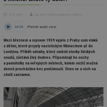
12. 5. 2026
Ing. arch. Eliška Kopačková
,
redakce
04:59
Přehrát audio verzi
Mezi březnem a srpnem 1939 vyjelo z Prahy osm vlaků
s dětmi, které projely nacistickým Německem až do
Londýna. Příběh odvahy, který změnil stovky lidských
osudů, zůstává živý dodnes. Připomínají ho sochy
a památníky na veřejných místech, kolem nichž možná
denně procházíme bez povšimnutí. Dnes se u nich na
chvíli zastavme.