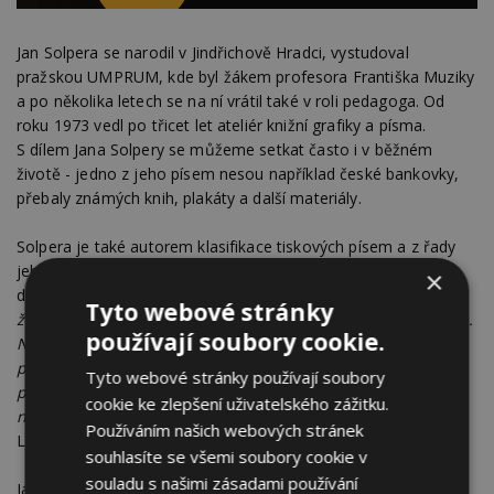
Jan Solpera se narodil v Jindřichově Hradci, vystudoval
pražskou UMPRUM, kde byl žákem profesora Františka Muziky
a po několika letech se na ní vrátil také v roli pedagoga. Od
roku 1973 vedl po třicet let ateliér knižní grafiky a písma.
S dílem Jana Solpery se můžeme setkat často i v běžném
životě - jedno z jeho písem nesou například české bankovky,
přebaly známých knih, plakáty a další materiály.
Solpera je také autorem klasifikace tiskových písem a z řady
jeho studentů se stali významní a respektovaní grafičtí
×
designéři současnosti.
„Pan Solpera mě dokázal přesvědčit,
Tyto webové stránky
že písmo je živé a že ho stačí jen tak nějak vyklepat z papíru.
používají soubory cookie.
Nebál se mi otevřít dvířka pro něho jistě k mnohdy těžko
pochopitelným experimentům a dokázal se tak nějak
Tyto webové stránky používají soubory
přirozeně nadchnout pro cesty, kterými by se sám asi nikdy
cookie ke zlepšení uživatelského zážitku.
nevydal“,
říká grafický designér Petr Babák, zakladatel studia
Používáním našich webových stránek
Laboratoř, který se stal Grand designérem roku 2009.
souhlasíte se všemi soubory cookie v
souladu s našimi zásadami používání
Jan Solpera se tak připojí k osobnostem jako František Vízner,