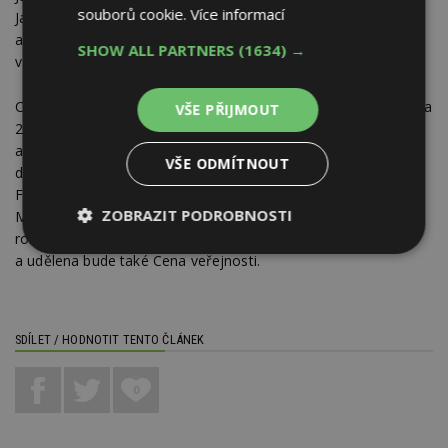
souborů cookie.
Více informací
Jan Kaplický, René Roubíček, Libuše Niklová, Zdeněk Ziegler
a dalším významným designérům a teoretikům, kteří byli
SHOW ALL PARTNERS
(1634) →
v průběhu let do Síně slávy uvedeni.
Ceny Czech Grand Design budou v rámci galavečera 14. března
VŠE PŘIJMOUT
2015 slavnostně vyhlašovat vítěze celkem jedenácti kategorií,
a to Designér roku – Cena Ministerstva kultury ČR, Módní
VŠE ODMÍTNOUT
designér roku, Designér šperku roku, Grafický designér roku,
Fotograf roku, Výrobce roku – Cena za průmyslový design
ZOBRAZIT PODROBNOSTI
Ministerstva průmyslu a obchodu ČR, Obchod roku, Objev
roku, Síň slávy, Grand Designér roku – Cena Erste Premier
Nezbytně
Výkonové
Soubory
a udělena bude také Cena veřejnosti.
nutné
soubory
cílení
soubory
SDÍLET / HODNOTIT TENTO ČLÁNEK
Funkční soubory
Nezařazené
soubory
0