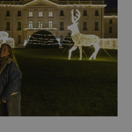
vzorkování dat definovaného limitem z
vašeho webu.
847-1
.estav.cz
53
Tento soubor cookie je přidružen k w
sekund
Správce značek Google k načtení dalšíc
stránku. Pokud je použit, lze jej považ
nutný, protože bez něj jiné skripty ne
správně. Konec názvu je jedinečné číslo
identifikátorem přidruženého účtu Goog
www.estav.cz
1 rok
Tento soubor cookie se používá k vytvá
uživatele
29
Soubor cookie je nastaven tak, aby Hot
Hotjar Ltd
minut
začátek cesty uživatele pro celkový poče
.estav.cz
54
Neobsahuje žádné identifikovatelné in
sekund
onInProgress
29
Soubor cookie je nastaven tak, aby Hot
Hotjar Ltd
minut
začátek cesty uživatele pro celkový poče
.estav.cz
54
Neobsahuje žádné identifikovatelné in
sekund
www.estav.cz
29
Tento soubor cookie se používá k vytvá
minut
uživatele
53
sekund
1 rok
Jedná se o soubor cookie, který slouží k
Google LLC
dalších souborů cookie návštěvníkem 
.estav.cz