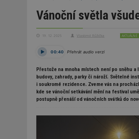
Vánoční světla všud
19. 12. 2025
Vlastimil Růžička
AKTUÁLNĚ
00:40
Přehrát audio verzi
Přestože na mnoha místech není po sněhu a l
budovy, zahrady, parky či nároží. Světelné in
i soukromé rezidence. Zveme vás na procházk
kde se vánoční setkávání mění na festival um
postupně přenáší od vánočních svátků do nov