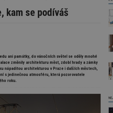
e, kam se podíváš
edu ani památky, do vánočních světel se oděly mnohé
stalace změnily architekturu měst, zdobí hrady a zámky
u nápaditou architekturou v Praze i dalších městech,
ění s jedinečnou atmosféru, která pozorovatele
ého roku.
NE