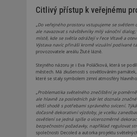
Citlivý přístup k veřejnému pr
Název
Provider
Pr
Název
Název
/
D
Název
„
Do veřejného prostoru vstupujeme se světlem ci
_hjSessionUser_1
Doména
test
.m
ale navazovat s návštěvníky milý vánoční dialog
tu
_gid
CMID
Google
místě, kde se světla odrážejí v řece Vltavě a o
LLC
Gdyn
mobile
ww
.estav.cz
Výstava navíc přináší kromě vizuální podívané 
provozovatele areálu Žluté lázně.
_ga
TDID
Google
sssp_session
c
.e
LLC
.estav.cz
ui
Stejného názoru je i Eva Poláčková, která se podíl
VISITOR_INFO1_LI
městech. Má zkušenosti s osvětlováním památek,
cct
které se staly symbolem zimní atmosféry hlavníh
_hjSession_170189
Gtest
„
Problematika světelného znečištění je poměrn
uid
ale hlavně za posledních pár let doznala značnéh
C
větší shodě s potřebami správného svícení. Týká 
dočasně dekorativní výzdoby, je vcelku zanedba
test_cookie
bm2uu
osvětlení se jedná spíše o vícerozměrné dekorace
bezpečnostní požadavky, například regulovat s
cct
id
společnosti Decoled a autorka projektu světelných
ibbid