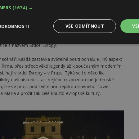
 Žluté lázně. Nabízejí zářivou říši fantazie, zvou na cestu
TNERS
(1634) →
atedrály až po moderní symboly evropské architektury.
ou rukopis domácích výtvarníků, designérů a techniků.
ázela od rozsvíceného stromu na pražském Staroměstském
ODROBNOSTI
VŠE ODMÍTNOUT
VŠ
 Evropu podle řeckých bájí a napadlo mě, jak málo si
š život utvářejí – co nás spojuje a co je to vlastně
Výkonové
Soubory cílení
Funkční
ozice s názvem Srdce Evropy.
y
soubory
soubory
 scénář: Každá zastávka světelné pouti odhaluje jiný aspekt
a a Říma, přes středověké legendy až k současným moderním
íhají v srdci Evropy – v Praze. Týká se to několika
níky naší historie – asi nejlépe rozpoznatelné je římské
 lze se projít pod světelnou replikou slavného Tower
a Maria a prožít tak celé kouzlo evropské kultury,
oubory
Výkonové soubory
Soubory cílení
Funkční soubory
Ne
ry cookie umožňují základní funkce webových stránek, jako je přihlášení uživatele
e bez nezbytně nutných souborů cookie správně používat.
Provider
/
Vyprší
Popis
Doména
geviewSample
2
Tento soubor cookie je nastaven tak, 
Hotjar Ltd
minuty
Hotjar o tom, zda je tento návštěvník 
www.estav.cz