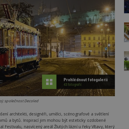
Prohlédnout fotogalerii
43 fotografií
roj: společnost Decoled
ení architekti, designéři, umělci, scénografové a světlení
 domů a bytů. Inspirací jim mohou být esteticky ozdobené
 Festivalu, nasvícený areál Žlutých lázní u řeky Vltavy, který