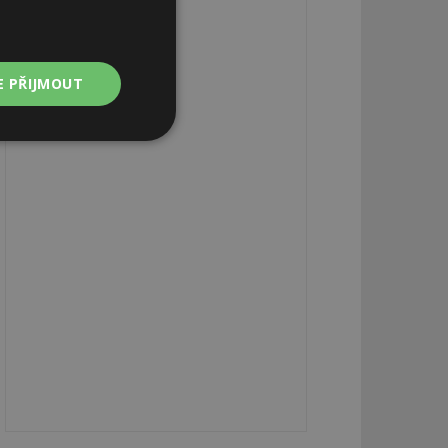
E PŘIJMOUT
Nezařazené
soubory
zařazené soubory
 a správa účtu.
aby informoval
zahrnut do