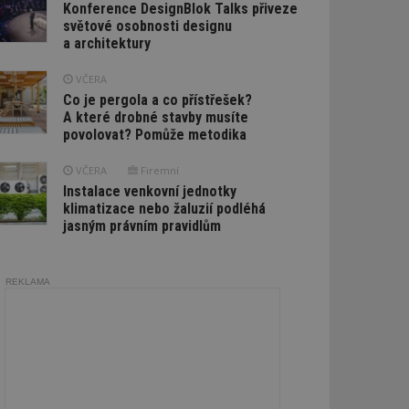
Konference DesignBlok Talks přiveze
světové osobnosti designu
a architektury
VČERA
Co je pergola a co přístřešek?
A které drobné stavby musíte
povolovat? Pomůže metodika
VČERA
Firemní
Instalace venkovní jednotky
klimatizace nebo žaluzií podléhá
jasným právním pravidlům
REKLAMA