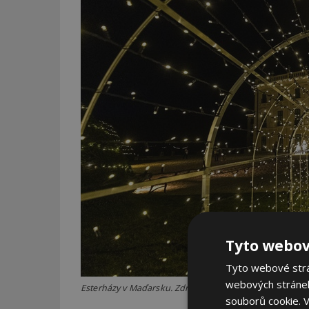
Tyto webov
Tyto webové strán
webových stránek
Esterházy v Maďarsku. Zdroj: společnost Decoled
souborů cookie.
V