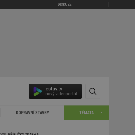
DISKUZE
estav.tv
nový videoportál
DOPRAVNÍ STAVBY
TÉMATA
BOOK: PŘÍRUČKY ZDARMA!