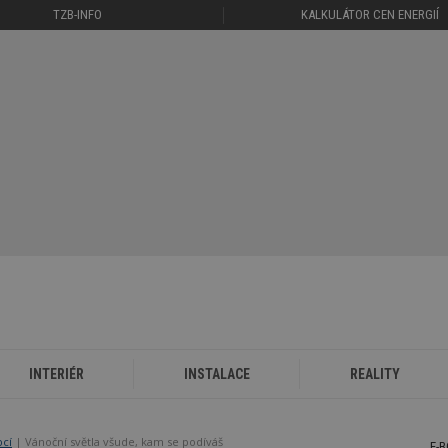
TZB-INFO
KALKULÁTOR CEN ENERGIÍ
INTERIÉR
INSTALACE
REALITY
bcí
Vánoční světla všude, kam se podíváš
E-