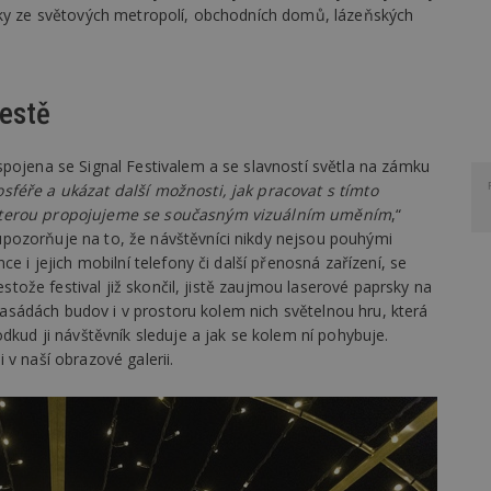
zky ze světových metropolí, obchodních domů, lázeňských
cestě
spojena se Signal Festivalem a se slavností světla na zámku
féře a ukázat další možnosti, jak pracovat s tímto
 kterou propojujeme se současným vizuálním uměním
,“
pozorňuje na to, že návštěvníci nikdy nejsou pouhými
e i jejich mobilní telefony či další přenosná zařízení, se
estože festival již skončil, jistě zaujmou laserové paprsky na
a fasádách budov i v prostoru kolem nich světelnou hru, která
dkud ji návštěvník sleduje a jak se kolem ní pohybuje.
v naší obrazové galerii.