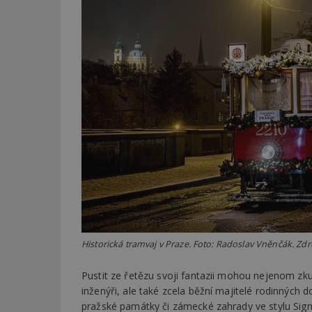
Historická tramvaj v Praze. Foto: Radoslav Vněnčák. Zd
Pustit ze řetězu svoji fantazii mohou nejenom zkuš
inženýři, ale také zcela běžní majitelé rodinných
pražské památky či zámecké zahrady ve stylu Signal