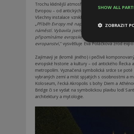
Trochu klidnější atmosféru světel a barev přinášejí
SHOW ALL PAR
Evropou – od antických chrámů přes středověké k
Všechny instalace vznikly v České republice a nes
„
Příběh Evropy mě napadl, když jsem loni odch
ZOBRAZIT P
náměstí. Vybavila jsem si tradičně zobrazovanou
připomínáme evropské tradice a hodnoty, které ná
Nezbytně
evropanství
,“ vysvětluje Eva Poláčková zrod exp
nutné soubor
Zajímavý je (kromě jiného) i pečlivě komponovaný
evropské historie a kultury – od antického Řeck
metropolím. Vyznačená symbolická srdce se poté sb
vybraných zemí a míst spjatých s osobnostmi a mil
Koloseum, řecká Akropolis s bohy Diem a Athénou;
Bridge či se vydat na symbolickou plavbu lodí Sant
Nezbytně nutné s
architektury a mytologie.
Nezbytně nutné soubo
Webové stránky nelz
Název
_hjIncludedInPa