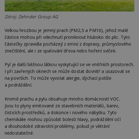
Zdroj: Zehnder Group AG
Velkou hrozbou je jemný prach (PM2,5 a PM10), jehož malé
částice mohou při vdechnutí proniknout hluboko do plic. Tyto
částečky zpravidla pocházejí z emisí z dopravy, průmyslového
znečištění, ale i ze spalování dřeva nebo hoření svíček.
Pyl je další běžnou látkou vyskytující se ve vnitřních prostorech.
I při zavřených oknech se může dostat dovnitř a usazovat se
na površích. To může vyvolat alergie, dýchací potíže
a podráždění.
Kromě prachu a pylu obsahuje mnoho domácností VOC.
Jsou to plyny emitované ze stavebních materiálů, barev,
čisticích prostředků, a dokonce i nového nábytku. Tyto
chemikálie mohou způsobit bolesti hlavy, podráždění očí
a dlouhodobé zdravotní problémy, pokud je větrání
nedostatečné.