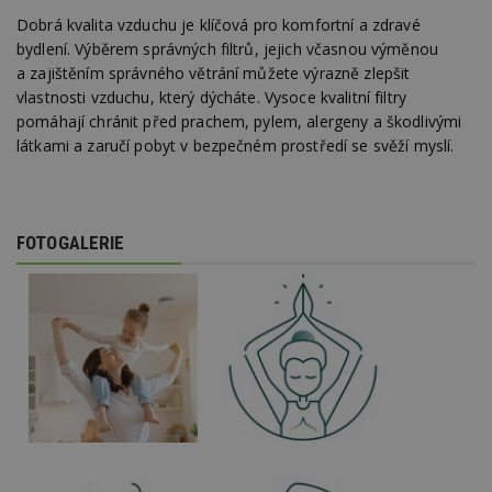
ž
Dobrá kvalita vzduchu je klíčová pro komfortní a zdravé
id
i
bydlení. Výběrem správných filtrů, jejich včasnou výměnou
a zajištěním správného větrání můžete výrazně zlepšit
_hjAbsoluteSessionInProgress
29
S
Hotjar Ltd
minut
je
.estav.cz
vlastnosti vzduchu, který dýcháte. Vysoce kvalitní filtry
54
ab
pomáhají chránit před prachem, pylem, alergeny a škodlivými
sekund
sl
ce
látkami a zaručí pobyt v bezpečném prostředí se svěží myslí.
pr
po
N
ž
id
i
FOTOGALERIE
counter
www.estav.cz
29
T
minut
co
53
po
sekund
vy
se
__gfp_64b
1 rok
Je
Google LLC
so
.estav.cz
kt
sp
da
c
n
w