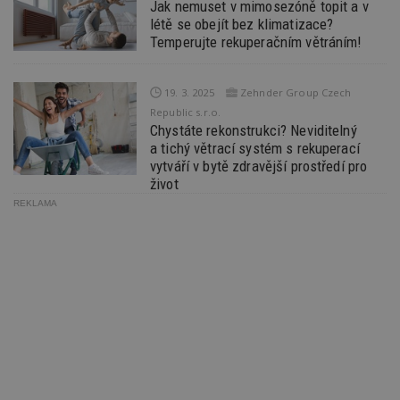
návště
Jak nemuset v mimosezóně topit a v
více w
létě se obejít bez klimatizace?
umožň
Bidswi
Temperujte rekuperačním větráním!
optima
releva
reklamy
aby se
19. 3. 2025
Zehnder Group Czech
návště
Republic s.r.o.
několik
nezobr
Chystáte rekonstrukci? Neviditelný
stejné
a tichý větrací systém s rekuperací
vytváří v bytě zdravější prostředí pro
uu
11 měsíců
Slouží 
Ströer Core
4 týdny
reklam 
GmbH & Co. KG
život
pohybů
.adscale.de
napříč
REKLAMA
stránk
uuid
1 rok
Tento 
MediaMath Inc.
cookie
.mathtag.com
použív
optima
releva
rekla
shrom
údajů 
návště
více w
stránek
výměnu
návště