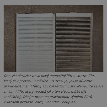
da
kó
Po
lz
z
nu
be
sk
f
s
ná
je
kt
id
p
ú
An
id
www.estav.cz
1 rok
T
co
po
vy
Obr. Na obrázku vlevo nový nepoužitý filtr a vpravo filtr,
se
který je v provozu 3 měsíce. To ukazuje, jak je důležité
_hjFirstSeen
29
S
Hotjar Ltd
pravidelně měnit filtry, aby byl vzduch čistý. Nenechte se ale
minut
je
.estav.cz
54
ab
zmást. I filtr, který vypadá jako ten vlevo, může být
sekund
sl
znečištěný. Dbejte proto na pravidelnou výměnu filtrů
ce
pr
v každém případě. Zdroj: Zehnder Group AG
po
N