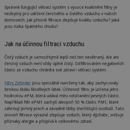
Správně fungující větrací systém s vysoce kvalitními filtry je
nezbytný pro udržení čerstvého a čistého vzduchu v našich
domovech. Jak přesně filtrace zlepšuje kvalitu vzduchu? Jaká
jsou rizika špatného chodu?
Jak na účinnou filtraci vzduchu
Čistý vzduch je samozřejmě lepší než ten nevětraný. Ale ani
čerstvý vzduch není vždy úplně čistý. Odfiltrováním negativních
částic ze vzduchu chráníte své zdraví i větrací systém.
Filtry Zehnder
jsou speciálně navrženy tak, aby zachycovaly
širokou škálu škodlivých látek. Účinnost filtru je určena jeho
hodnotou ePM, která udává míru odstranění pevných částic.
Například filtr ePM1 zachytí alespoň 50 % částic PM1, které
zahrnují jemný prach a závadné látky znečišťující ovzduší. Tato
úroveň filtrace výrazně zlepšuje vzduch, který dýcháte, snižuje
příznaky alergie a přispívá k celkovému zdraví.