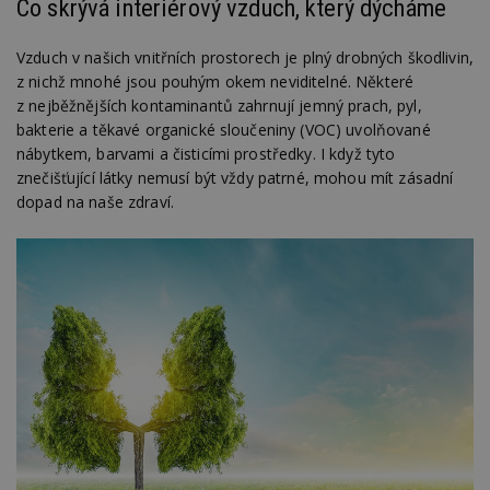
Co skrývá interiérový vzduch, který dýcháme
Vzduch v našich vnitřních prostorech je plný drobných škodlivin,
z nichž mnohé jsou pouhým okem neviditelné. Některé
z nejběžnějších kontaminantů zahrnují jemný prach, pyl,
bakterie a těkavé organické sloučeniny (VOC) uvolňované
nábytkem, barvami a čisticími prostředky. I když tyto
znečišťující látky nemusí být vždy patrné, mohou mít zásadní
dopad na naše zdraví.