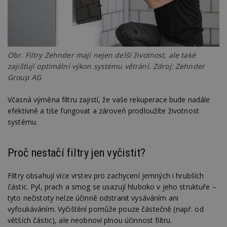
Nezbytně nutné soubory cookie umožňují základní
funkce webových stránek, jako je přihlášení
uživatele a správa účtu. Webové stránky nelze bez
nezbytně nutných souborů cookie správně
používat.
Provider
/
Obr. Filtry Zehnder mají nejen delší životnost, ale také
Název
Vyprší
P
Doména
zajišťují optimální výkon systému větrání. Zdroj: Zehnder
_hjIncludedInPageviewSample
2
T
Hotjar Ltd
Group AG
minuty
co
www.estav.cz
na
ab
Včasná výměna filtru zajistí, že vaše rekuperace bude nadále
Ho
efektivně a tiše fungovat a zároveň prodloužíte životnost
zd
ná
systému.
z
vz
d
l
Proč nestačí filtry jen vyčistit?
z
st
w
Filtry obsahují více vrstev pro zachycení jemných i hrubších
_dc_gtm_UA-53599847-1
.estav.cz
53
T
částic. Pyl, prach a smog se usazují hluboko v jeho struktuře –
sekund
co
př
tyto nečistoty nelze účinně odstranit vysáváním ani
w
vyfoukáváním. Vyčištění pomůže pouze částečně (např. od
po
S
větších částic), ale neobnoví plnou účinnost filtru.
Go