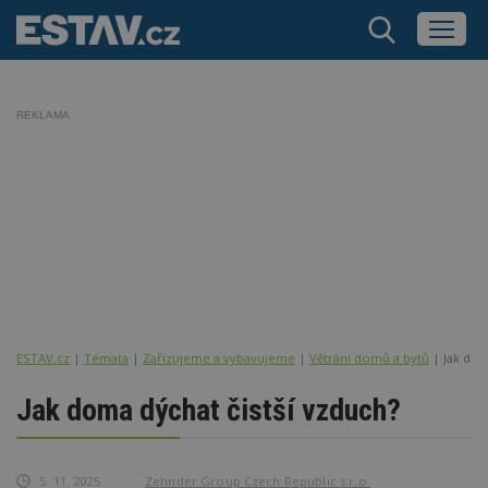
REKLAMA
ESTAV.cz
Témata
Zařizujeme a vybavujeme
Větrání domů a bytů
Jak dom
Jak doma dýchat čistší vzduch?
5. 11. 2025
Zehnder Group Czech Republic s.r.o.