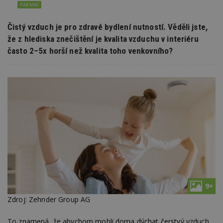
FIREMNÍ
Čistý vzduch je pro zdravé bydlení nutností. Věděli jste,
že z hlediska znečištění je kvalita vzduchu v interiéru
často 2–5x horší než kvalita toho venkovního?
9×
Zdroj: Zehnder Group AG
To znamená, že abychom mohli doma dýchat čerstvý vzduch,