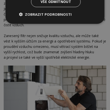
VŠE ODMÍTNOUT
zachována jeho účinnost a byl udržen výkon celého systému.
Jednou z nejčastějších chyb majitelů domů je příliš dlouhé
ZOBRAZIT PODROBNOSTI
čekání na výměnu filtrů. Postupem času se filtry zanášejí
prachem a škodlivinami, což snižuje jejich schopnost efektivně
Nezbytně
Výkonové
Soubory
čistit vzduch.
nutné
soubory
cílení
soubory
Zanesený filtr nejen snižuje kvalitu vzduchu, ale může také
vést k vyšším účtům za energii a opotřebení systému. Pokud je
proudění vzduchu omezeno, musí větrací systém běžet na
Funkční soubory
Nezařazené
vyšší rychlost, což bude znamenat zvýšení hladiny hluku
soubory
a projeví se také ve vyšší spotřebě elektrické energie.
Nezbytně nutné soubory
Výkonové soubory
Soubory cílení
Funkční soubory
Nezařazené soubory