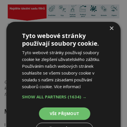
×
Tyto webové stránky
používají soubory cookie.
Tyto webové stránky používají soubory
cookie ke zlepšení uživatelského zážitku.
Používáním našich webových stránek
souhlasíte se všemi soubory cookie v
souladu s našimi zásadami používání
Obr. V závislosti na venkovních podmínkách a vašich
souborů cookie.
Více informací
konkrétních potřebách si můžete vybrat vhodnou sadu
filtrů..Zdroj: Zehnder Group AG
SHOW ALL PARTNERS
(1634) →
Měnit filtry včas je důležité
VŠE PŘIJMOUT
I ten nejlepší filtr je potřeba pravidelně měnit, aby byla