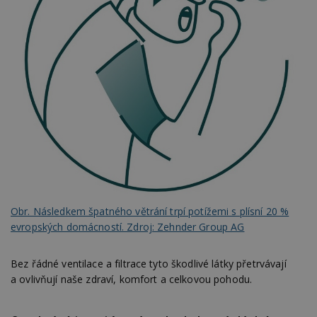
Obr. Následkem špatného větrání trpí potížemi s plísní 20 %
evropských domácností. Zdroj: Zehnder Group AG
Bez řádné ventilace a filtrace tyto škodlivé látky přetrvávají
a ovlivňují naše zdraví, komfort a celkovou pohodu.