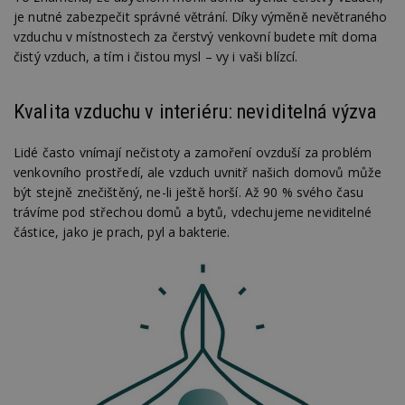
je nutné zabezpečit správné větrání. Díky výměně nevětraného
vzduchu v místnostech za čerstvý venkovní budete mít doma
čistý vzduch, a tím i čistou mysl – vy i vaši blízcí.
Kvalita vzduchu v interiéru: neviditelná výzva
Lidé často vnímají nečistoty a zamoření ovzduší za problém
venkovního prostředí, ale vzduch uvnitř našich domovů může
být stejně znečištěný, ne-li ještě horší. Až 90 % svého času
trávíme pod střechou domů a bytů, vdechujeme neviditelné
částice, jako je prach, pyl a bakterie.