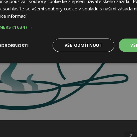
ky používají soubory cookie ke zlepšení uživatelského zážitku. P
 souhlasíte se všemi soubory cookie v souladu s našimi zásadami
íce informací
TNERS
(1634) →
ODROBNOSTI
VŠE ODMÍTNOUT
VŠ
é
Výkonové
Soubory cílení
Funkční soubory
soubory
 soubory
Výkonové soubory
Soubory cílení
Funkční soubory
Nez
ry cookie umožňují základní funkce webových stránek, jako je přihlášení uživatele
e bez nezbytně nutných souborů cookie správně používat.
Provider
/