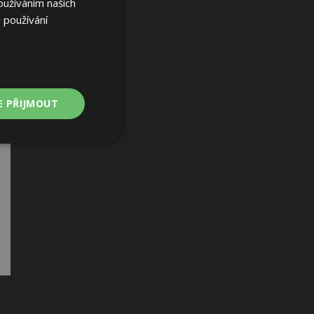
oužíváním našich
 používání
E PŘIJMOUT
Nezařazené
soubory
ařazené soubory
 a správa účtu.