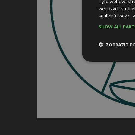
Tyto webové strán
webových stránek
souborů cookie.
V
SHOW ALL PAR
ZOBRAZIT P
Nezbytně nutn
soubory
Nezbytně nutné
Nezbytně nutné soubo
Webové stránky nelz