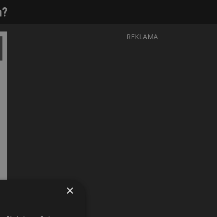
h?
REKLAMA
×